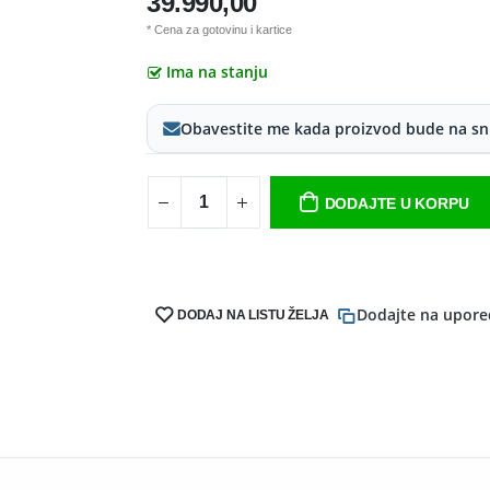
39.990,00
* Cena za gotovinu i kartice
Ima na stanju
Obavestite me kada proizvod bude na sn
DODAJTE U KORPU
Dodajte na upore
DODAJ NA LISTU ŽELJA