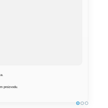
ka.
om proizvodu.