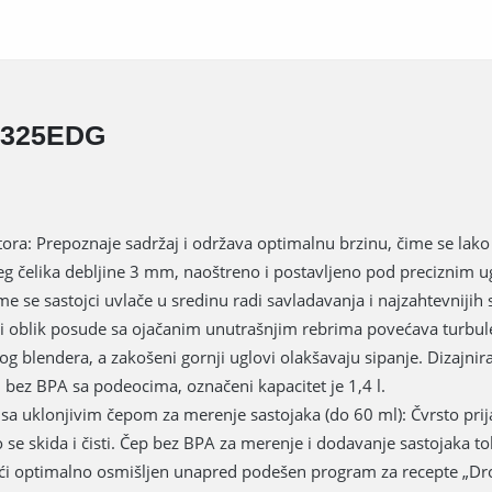
1325EDG
ra: Prepoznaje sadržaj i održava optimalnu brzinu, čime se lako 
ćeg čelika debljine 3 mm, naoštreno i postavljeno pod precizni
̌ime se sastojci uvlače u sredinu radi savladavanja i najzahtevnijih 
sti oblik posude sa ojačanim unutrašnjim rebrima povećava turbul
log blendera, a zakošeni gornji uglovi olakšavaju sipanje. Dizaj
 bez BPA sa podeocima, označeni kapacitet je 1,4 l.
 sa uklonjivim čepom za merenje sastojaka (do 60 ml): Čvrsto pr
ko se skida i čisti. Čep bez BPA za merenje i dodavanje sastojaka 
ući optimalno osmišljen unapred podešen program za recepte „Drob