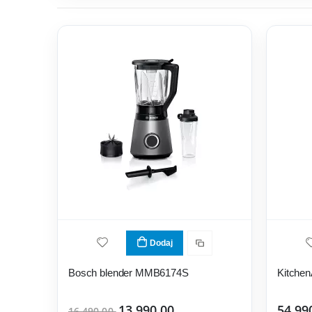
Dodaj
Bosch blender MMB6174S
Kitche
13.990,00
54.99
16.490,00