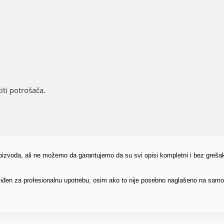
ti potrošača.
proizvoda, ali ne možemo da garantujemo da su svi opisi kompletni i bez greša
edviđen za profesionalnu upotrebu, osim ako to nije posebno naglašeno na sam