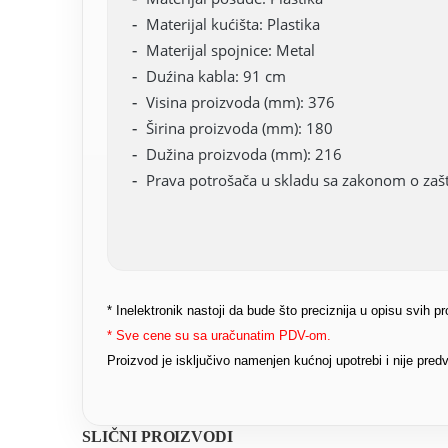
Materijal kućišta: Plastika
Materijal spojnice: Metal
Duźina kabla: 91 cm
Visina proizvoda (mm): 376
Širina proizvoda (mm): 180
Dužina proizvoda (mm): 216
Prava potrošača u skladu sa zakonom o zašti
* Inelektronik nastoji da bude što preciznija u opisu svih 
* Sve cene su sa uračunatim PDV-om.
Proizvod je isključivo namenjen kućnoj upotrebi i nije pr
SLIČNI PROIZVODI