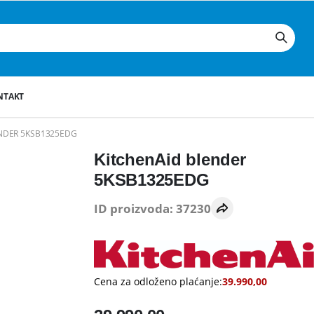
NTAKT
NDER 5KSB1325EDG
KitchenAid blender
5KSB1325EDG
ID proizvoda: 37230
Cena za odloženo plaćanje:
39.990,00