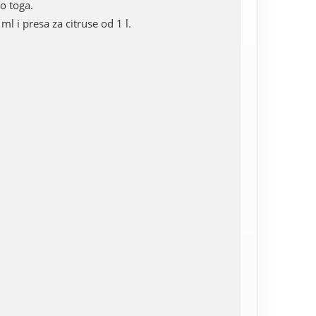
o toga.
l i presa za citruse od 1 l.