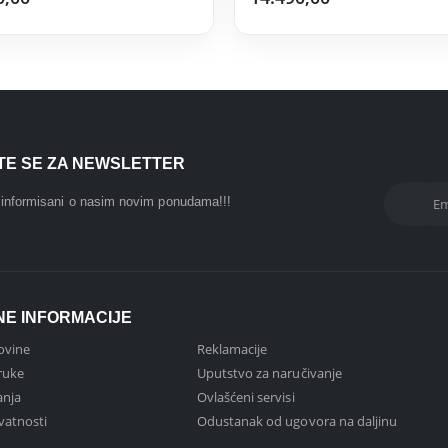
ITE SE ZA NEWSLETTER
i informisani o nasim novim ponudama!!!
NE INFORMACIJE
ovine
Reklamacije
ruke
Uputstvo za naručivanje
anja
Ovlašćeni servisi
ivatnosti
Odustanak od ugovora na daljinu