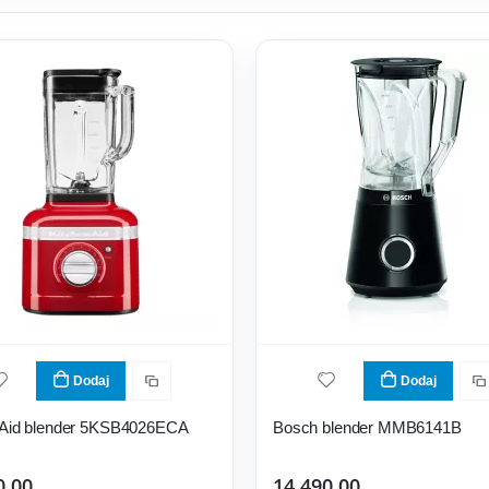
Dodaj
Dodaj
nAid blender 5KSB4026ECA
Bosch blender MMB6141B
0,00
14.490,00