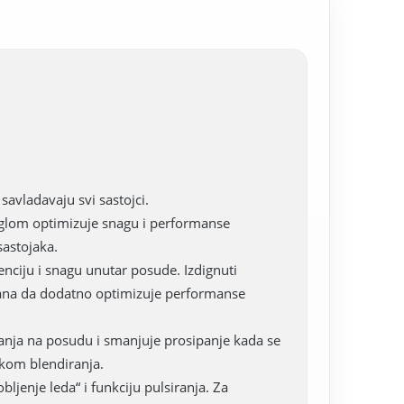
savladavaju svi sastojci.
m uglom optimizuje snagu i performanse
sastojaka.
enciju i snagu unutar posude. Izdignuti
nirana da dodatno optimizuje performanse
ijanja na posudu i smanjuje prosipanje kada se
tokom blendiranja.
ljenje leda“ i funkciju pulsiranja. Za