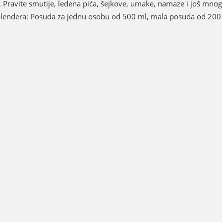
. Pravite smutije, ledena pića, šejkove, umake, namaze i još mnog
r blendera: Posuda za jednu osobu od 500 ml, mala posuda od 200 m