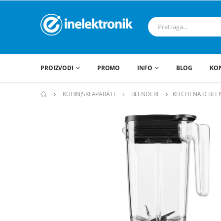
PROIZVODI
PROMO
INFO
BLOG
KO
KUHINJSKI APARATI
BLENDERI
KITCHENAID BLE