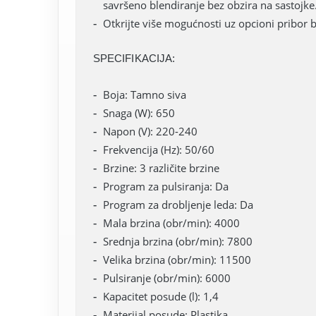
savršeno blendiranje bez obzira na sastojke
Otkrijte više mogućnosti uz opcioni pribo
SPECIFIKACIJA:
Boja: Tamno siva
Snaga (W): 650
Napon (V): 220-240
Frekvencija (Hz): 50/60
Brzine: 3 različite brzine
Program za pulsiranja: Da
Program za drobljenje leda: Da
Mala brzina (obr/min): 4000
Srednja brzina (obr/min): 7800
Velika brzina (obr/min): 11500
Pulsiranje (obr/min): 6000
Kapacitet posude (l): 1,4
Materijal posude: Plastika