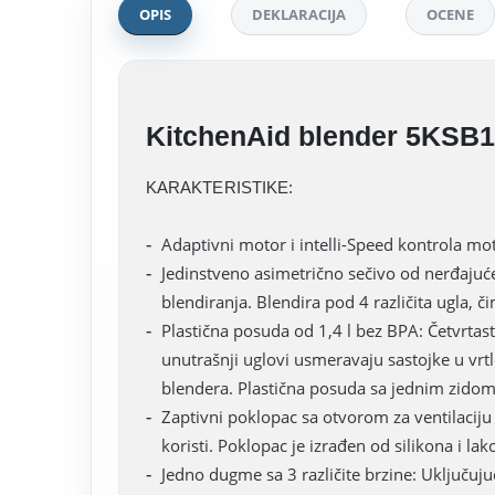
OPIS
DEKLARACIJA
OCENE
KitchenAid blender 5KSB
KARAKTERISTIKE:
Adaptivni motor i intelli-Speed kontrola moto
Jedinstveno asimetrično sečivo od nerđaju
blendiranja. Blendira pod 4 različita ugla, c
Plastična posuda od 1,4 l bez BPA: Četvrta
unutrašnji uglovi usmeravaju sastojke u vrt
blendera. Plastična posuda sa jednim zidom
Zaptivni poklopac sa otvorom za ventilaciju
koristi. Poklopac je izrađen od silikona i la
Jedno dugme sa 3 različite brzine: Uključuj