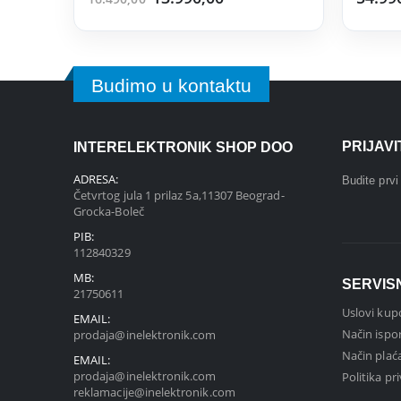
Budimo u kontaktu
PRIJAV
INTERELEKTRONIK SHOP DOO
ADRESA:
Budite prv
Četvrtog jula 1 prilaz 5a,11307 Beograd-
Grocka-Boleč
PIB:
112840329
MB:
SERVIS
21750611
Uslovi kup
EMAIL:
Način ispo
prodaja@inelektronik.com
Način plać
EMAIL:
prodaja@inelektronik.com
Politika pr
reklamacije@inelektronik.com