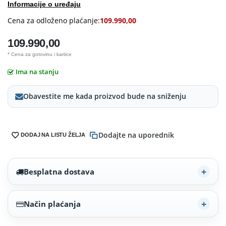
Informacije o uređaju
Cena za odloženo plaćanje:
109.990,00
109.990,00
* Cena za gotovinu i kartice
Ima na stanju
Obavestite me kada proizvod bude na sniženju
Dodajte na uporednik
DODAJ NA LISTU ŽELJA
Besplatna dostava
Način plaćanja