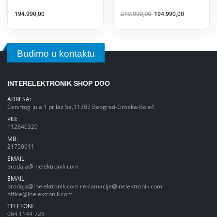
194.990,00
219.990,00
194.990,00
Budimo u kontaktu
INTERELEKTRONIK SHOP DOO
ADRESA:
Četvrtog jula 1 prilaz 5a,11307 Beograd-Grocka-Boleč
PIB:
112840329
MB:
21750611
EMAIL:
prodaja@inelektronik.com
EMAIL:
prodaja@inelektronik.com
reklamacije@inelektronik.com
office@inelektronik.com
TELEFON:
064 1144 728