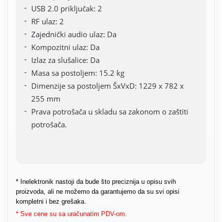
USB 2.0 priključak: 2
RF ulaz: 2
Zajednički audio ulaz: Da
Kompozitni ulaz: Da
Izlaz za slušalice: Da
Masa sa postoljem: 15.2 kg
Dimenzije sa postoljem ŠxVxD: 1229 x 782 x
255 mm
Prava potrošača u skladu sa zakonom o zaštiti
potrošača.
* Inelektronik nastoji da bude što preciznija u opisu svih
proizvoda, ali ne možemo da garantujemo da su svi opisi
kompletni i bez grešaka.
* Sve cene su sa uračunatim PDV-om.