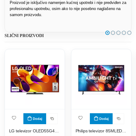
Proizvod je isključivo namenjen kućnoj upotrebi i nije predviđen za
profesionalnu upotrebu, osim ako to nije posebno naglašeno na
samom proizvodu.
SLIČNI PROIZVODI
Dodaj
Dodaj
LG televizor OLED55G43LS
Philips televizor 85MLED910/12