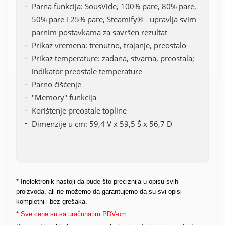
Parna funkcija: SousVide, 100% pare, 80% pare,
50% pare i 25% pare, Steamify® - upravlja svim
parnim postavkama za savršen rezultat
Prikaz vremena: trenutno, trajanje, preostalo
Prikaz temperature: zadana, stvarna, preostala;
indikator preostale temperature
Parno čišćenje
"Memory" funkcija
Korištenje preostale topline
Dimenzije u cm: 59,4 V x 59,5 Š x 56,7 D
* Inelektronik nastoji da bude što preciznija u opisu svih
proizvoda, ali ne možemo da garantujemo da su svi opisi
kompletni i bez grešaka.
* Sve cene su sa uračunatim PDV-om.