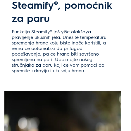
Steamify®, pomoćnik
za paru
Funkcija Steamify® još više olakšava
pravljenje ukusnih jela. Unesite temperaturu
spremanja hrane koju biste inače koristili, a
rerna će automatski da prilagodi
podešavanja, pa će hrana biti savršeno
spremljena na pari. Upoznajte našeg
stručnjaka za paru koji će vam pomoći da
spremite zdraviju i ukusniju hranu.