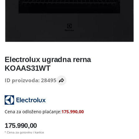
Electrolux ugradna rerna
KOAAS31WT
ID proizvoda: 28495
Cena za odloženo plaćanje:
175.990,00
175.990,00
* Cena za gotovinu i kartice