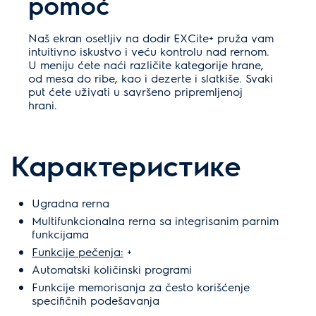
pomoć
Naš ekran osetljiv na dodir EXCite+ pruža vam
intuitivno iskustvo i veću kontrolu nad rernom.
U meniju ćete naći različite kategorije hrane,
od mesa do ribe, kao i dezerte i slatkiše. Svaki
put ćete uživati u savršeno pripremljenoj
hrani.
Карактеристике
Ugradna rerna
Multifunkcionalna rerna sa integrisanim parnim
funkcijama
Funkcije pečenja:
+
Automatski količinski programi
Funkcije memorisanja za često korišćenje
specifičnih podešavanja