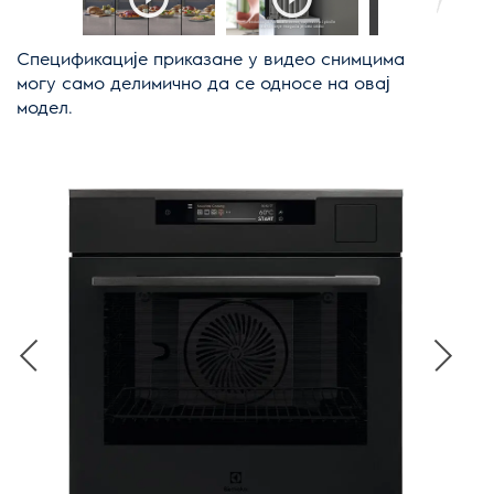
Спецификације приказане у видео снимцима
могу само делимично да се односе на овај
модел.