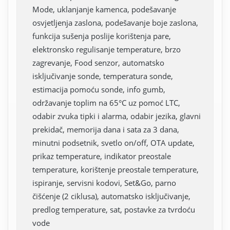
Mode, uklanjanje kamenca, podešavanje
osvjetljenja zaslona, podešavanje boje zaslona,
funkcija sušenja poslije korištenja pare,
elektronsko regulisanje temperature, brzo
zagrevanje, Food senzor, automatsko
isključivanje sonde, temperatura sonde,
estimacija pomoću sonde, info gumb,
održavanje toplim na 65°C uz pomoć LTC,
odabir zvuka tipki i alarma, odabir jezika, glavni
prekidač, memorija dana i sata za 3 dana,
minutni podsetnik, svetlo on/off, OTA update,
prikaz temperature, indikator preostale
temperature, korištenje preostale temperature,
ispiranje, servisni kodovi, Set&Go, parno
čišćenje (2 ciklusa), automatsko isključivanje,
predlog temperature, sat, postavke za tvrdoću
vode