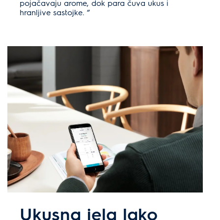
pojačavaju arome, dok para čuva ukus i
hranljive sastojke. ”
Ukusna jela lako