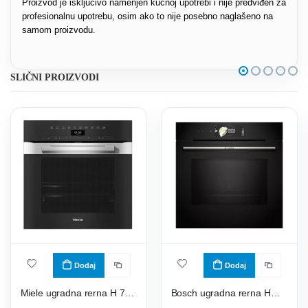
Proizvod je isključivo namenjen kućnoj upotrebi i nije predviđen za
profesionalnu upotrebu, osim ako to nije posebno naglašeno na
samom proizvodu.
SLIČNI PROIZVODI
Dodaj
Dodaj
Miele ugradna rerna H 7464 BP Inox
Bosch ugradna rerna HMG778NB1