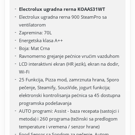
Electrolux ugradna rerna KOAAS31WT
Electrolux ugradna rerna 900 SteamPro sa
ventilatorom
Zapremina: 70L
Energetska klasa A++
Boja: Mat Crna
Ravnomerno grejanje pećnice vrućim vazduhom
LCD interaktivni ekran (HR jezik), ekran na dodir,
Wi-Fi
25 Funkcija, Pizza mod, zamrznuta hrana, Sporo
pečenje, Steamify, SousVide, jogurt funkcija;
elektronski kontrolisanja pećnica sa 45 dostupna
programska podešavanja
AUTO programi: Assist - baza recepata (sastojci i
metoda) i 260 programa (težinski sa predlogom
temperature i vremena / senzor hrane)
Food Sensor sa Sondom za pečenje, Autom.