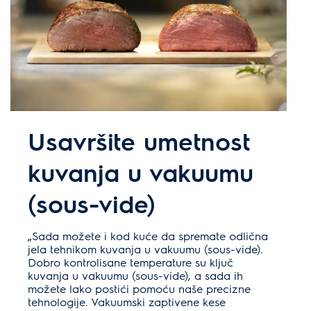
Usavršite umetnost
kuvanja u vakuumu
(sous-vide)
„Sada možete i kod kuće da spremate odlična
jela tehnikom kuvanja u vakuumu (sous-vide).
Dobro kontrolisane temperature su ključ
kuvanja u vakuumu (sous-vide), a sada ih
možete lako postići pomoću naše precizne
tehnologije. Vakuumski zaptivene kese