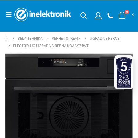
0
BELA TEHNIKA
RERNE I OPREMA
UGRADNE RERNE
ELECTROLUX UGRADNA RERNA KOAAS31WT