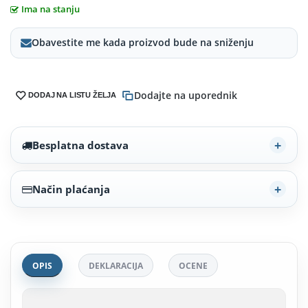
Ima na stanju
Obavestite me kada proizvod bude na sniženju
Dodajte na uporednik
DODAJ NA LISTU ŽELJA
Besplatna dostava
Način plaćanja
OPIS
DEKLARACIJA
OCENE