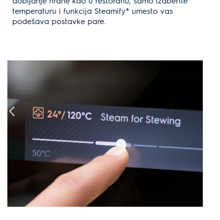
dobijanje hrane kao u restoranu, samo izaberite
temperaturu i funkcija Steamify® umesto vas
podešava postavke pare.