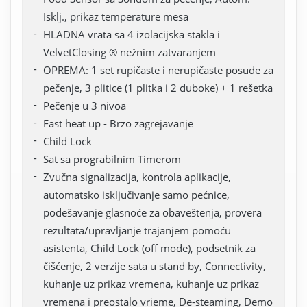
Isklj., prikaz temperature mesa
HLADNA vrata sa 4 izolacijska stakla i
VelvetClosing ® nežnim zatvaranjem
OPREMA: 1 set rupičaste i nerupičaste posude za
pečenje, 3 plitice (1 plitka i 2 duboke) + 1 rešetka
Pečenje u 3 nivoa
Fast heat up - Brzo zagrejavanje
Child Lock
Sat sa prograbilnim Timerom
Zvučna signalizacija, kontrola aplikacije,
automatsko isključivanje samo pećnice,
podešavanje glasnoće za obaveštenja, provera
rezultata/upravljanje trajanjem pomoću
asistenta, Child Lock (off mode), podsetnik za
čišćenje, 2 verzije sata u stand by, Connectivity,
kuhanje uz prikaz vremena, kuhanje uz prikaz
vremena i preostalo vrieme, De-steaming, Demo