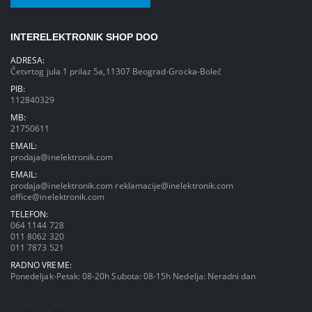
INTERELEKTRONIK SHOP DOO
ADRESA:
Četvrtog jula 1 prilaz 5a,11307 Beograd-Grocka-Boleč
PIB:
112840329
MB:
21750611
EMAIL:
prodaja@inelektronik.com
EMAIL:
prodaja@inelektronik.com
reklamacije@inelektronik.com
office@inelektronik.com
TELEFON:
064 1144 728
011 8062 320
011 7873 521
RADNO VREME:
Ponedeljak-Petak: 08-20h Subota: 08-15h Nedelja: Neradni dan