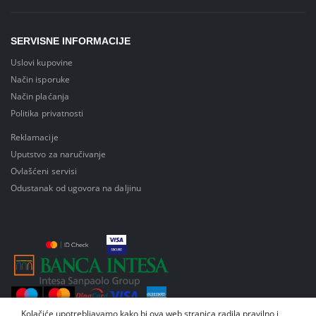
SERVISNE INFORMACIJE
Uslovi kupovine
Način isporuke
Način plaćanja
Politika privatnosti
Reklamacije
Uputstvo za naručivanje
Ovlašćeni servisi
Odustanak od ugovora na daljinu
Kolačiće upotrebljavamo kako bi ova web stranica radila pravilno i