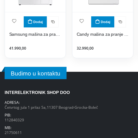
Dodaj
Dodaj
Samsung mašina za pranje veša WW80T4020EE1LE
Candy mašina za pranje veša GD 27SSB7-S
41.990,00
32.990,00
Budimo u kontaktu
INTERELEKTRONIK SHOP DOO
ADRESA:
Četvrtog jula 1 prilaz 5a,11307 Beograd-Grocka-Boleč
PIB:
112840329
MB:
21750611