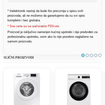
* Inelektronik nastoji da bude što preciznija u opisu svih
proizvoda, ali ne možemo da garantujemo da su svi opisi
kompletni i bez grešaka.
* Sve cene su sa uračunatim PDV-om.
Proizvod je isključivo namenjen kućnoj upotrebi i nije predviđen za
profesionalnu upotrebu, osim ako to nije posebno naglašeno na
samom proizvodu.
SLIČNI PROIZVODI