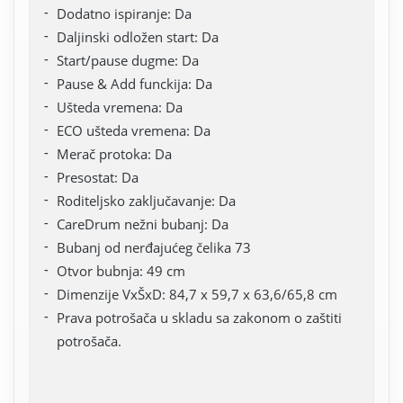
Dodatno ispiranje: Da
Daljinski odložen start: Da
Start/pause dugme: Da
Pause & Add funckija: Da
Ušteda vremena: Da
ECO ušteda vremena: Da
Merač protoka: Da
Presostat: Da
Roditeljsko zaključavanje: Da
CareDrum nežni bubanj: Da
Bubanj od nerđajućeg čelika 73
Otvor bubnja: 49 cm
Dimenzije VxŠxD: 84,7 x 59,7 x 63,6/65,8 cm
Prava potrošača u skladu sa zakonom o zaštiti
potrošača.