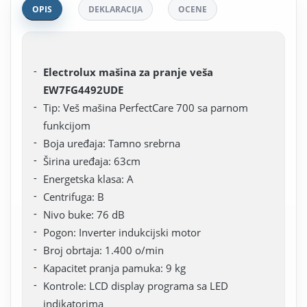
OPIS
DEKLARACIJA
OCENE
Electrolux mašina za pranje veša
EW7FG4492UDE
Tip: Veš mašina PerfectCare 700 sa parnom
funkcijom
Boja uređaja: Tamno srebrna
Širina uređaja: 63cm
Energetska klasa: A
Centrifuga: B
Nivo buke: 76 dB
Pogon: Inverter indukcijski motor
Broj obrtaja: 1.400 o/min
Kapacitet pranja pamuka: 9 kg
Kontrole: LCD display programa sa LED
indikatorima