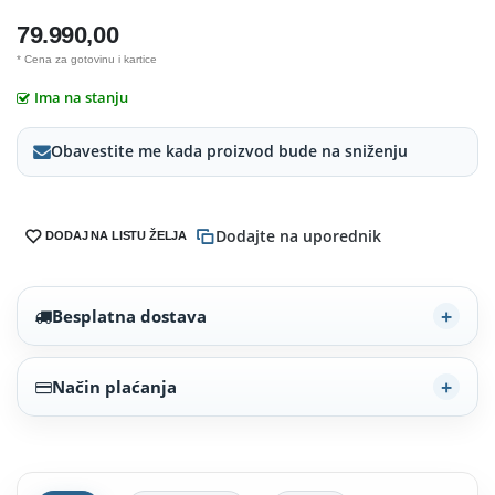
79.990,00
* Cena za gotovinu i kartice
Ima na stanju
Obavestite me kada proizvod bude na sniženju
Dodajte na uporednik
DODAJ NA LISTU ŽELJA
Besplatna dostava
Način plaćanja