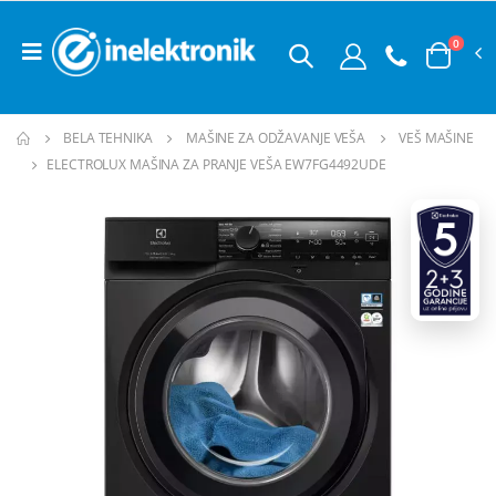
0
BELA TEHNIKA
MAŠINE ZA ODŽAVANJE VEŠA
VEŠ MAŠINE
ELECTROLUX MAŠINA ZA PRANJE VEŠA EW7FG4492UDE