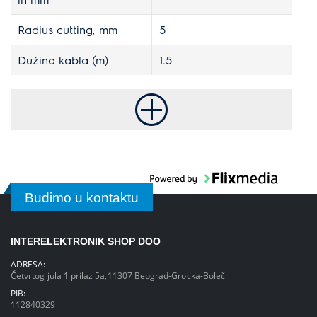
Radius cutting, mm
5
Dužina kabla (m)
1.5
Budimo u kontaktu
INTERELEKTRONIK SHOP DOO
ADRESA:
Četvrtog jula 1 prilaz 5a,11307 Beograd-Grocka-Boleč
PIB:
112840329