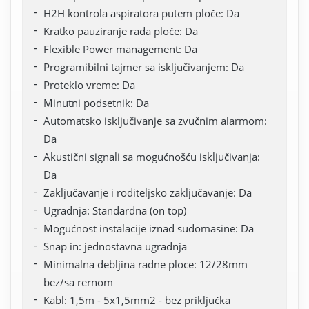
H2H kontrola aspiratora putem ploče: Da
Kratko pauziranje rada ploče: Da
Flexible Power management: Da
Programibilni tajmer sa isključivanjem: Da
Proteklo vreme: Da
Minutni podsetnik: Da
Automatsko isključivanje sa zvučnim alarmom:
Da
Akustični signali sa mogućnošću isključivanja:
Da
Zaključavanje i roditeljsko zaključavanje: Da
Ugradnja: Standardna (on top)
Mogućnost instalacije iznad sudomasine: Da
Snap in: jednostavna ugradnja
Minimalna debljina radne ploce: 12/28mm
bez/sa rernom
Kabl: 1,5m - 5x1,5mm2 - bez priključka