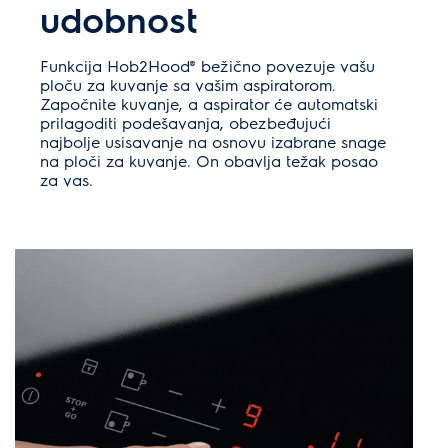
udobnost
Funkcija Hob2Hood® bežično povezuje vašu
ploču za kuvanje sa vašim aspiratorom.
Započnite kuvanje, a aspirator će automatski
prilagoditi podešavanja, obezbeđujući
najbolje usisavanje na osnovu izabrane snage
na ploči za kuvanje. On obavlja težak posao
za vas.