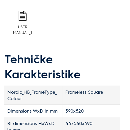
USER
MANUAL_1
Tehničke
Karakteristike
Nordic_HB_FrameType_
Frameless Square
Colour
Dimensions WxD in mm
590x520
BI dimensions HxWxD
44x560x490
in mm