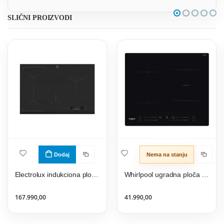
SLIČNI PROIZVODI
Dodaj
Nema na stanju
Electrolux indukciona ploča EIS8648
Whirlpool ugradna ploča WB S2560 NE
167.990,00
41.990,00