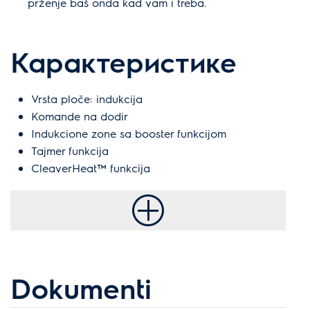
prženje baš onda kad vam i treba.
Карактеристике
Vrsta ploče: indukcija
Komande na dodir
Indukcione zone sa booster funkcijom
Tajmer funkcija
CleaverHeat™ funkcija
Dokumenti