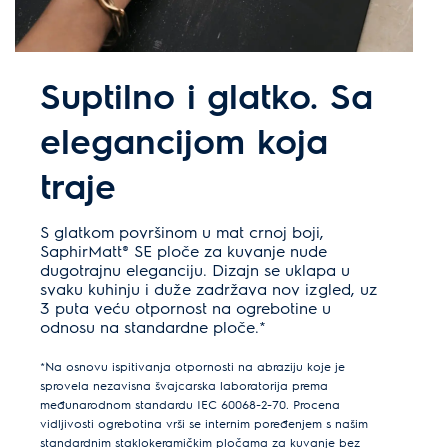
Suptilno i glatko. Sa
elegancijom koja
traje
S glatkom površinom u mat crnoj boji,
SaphirMatt® SE ploče za kuvanje nude
dugotrajnu eleganciju. Dizajn se uklapa u
svaku kuhinju i duže zadržava nov izgled, uz
3 puta veću otpornost na ogrebotine u
odnosu na standardne ploče.*
*Na osnovu ispitivanja otpornosti na abraziju koje je
sprovela nezavisna švajcarska laboratorija prema
međunarodnom standardu IEC 60068-2-70. Procena
vidljivosti ogrebotina vrši se internim poređenjem s našim
standardnim staklokeramičkim pločama za kuvanje bez