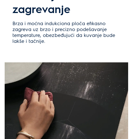
zagrevanje
Brza i moćna indukciona ploča efikasno
zagreva uz brzo i precizno podešavanje
temperature, obezbeđujući da kuvanje bude
lakše i tačnije.