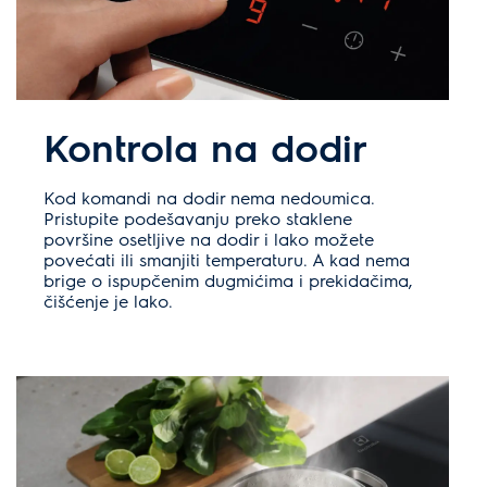
Kontrola na dodir
Kod komandi na dodir nema nedoumica.
Pristupite podešavanju preko staklene
površine osetljive na dodir i lako možete
povećati ili smanjiti temperaturu. A kad nema
brige o ispupčenim dugmićima i prekidačima,
čišćenje je lako.