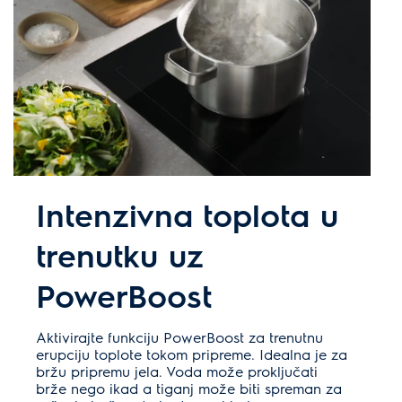
Intenzivna toplota u
trenutku uz
PowerBoost
Aktivirajte funkciju PowerBoost za trenutnu
erupciju toplote tokom pripreme. Idealna je za
bržu pripremu jela. Voda može proključati
brže nego ikad a tiganj može biti spreman za