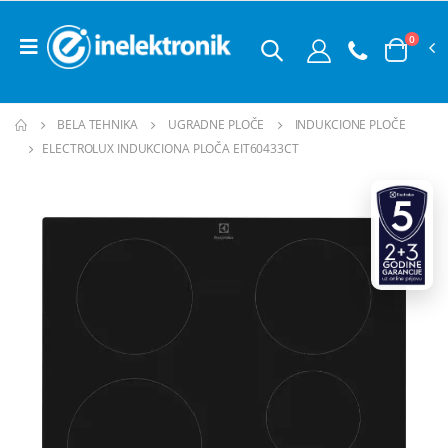
0
BELA TEHNIKA
UGRADNE PLOČE
INDUKCIONE PLOČE
ELECTROLUX INDUKCIONA PLOČA EIT60433CT