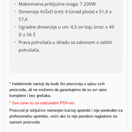
Maksimalna priključna snaga: 7.200W
Dimenzije VxŠxD (cm): 4 (iznad ploče) x 51,6 x
57,6
Ugradne dimenzije u cm: 4,5 on top; Izrez: x 49
D x 56 Š
Prava potrošača u skladu sa zakonom o zaštiti
potrošača.
* Inelektronik nastoji da bude što preciznija u opisu svih
proizvoda, ali ne možemo da garantujemo da su svi opisi
kompletni i bez grešaka.
* Sve cene su sa uračunatim PDV-om.
Proizvod je isključivo namenjen kućnoj upotrebi i nije predviđen za
profesionalnu upotrebu, osim ako to nije posebno naglašeno na
samom proizvodu.