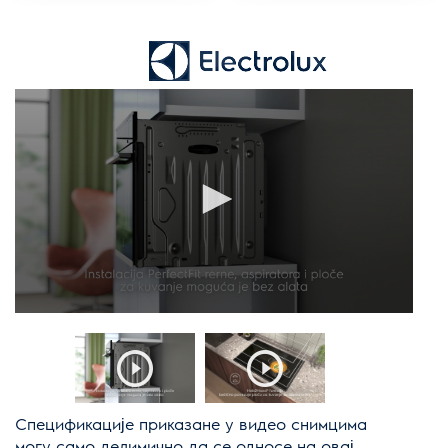
Спецификације приказане у видео снимцима
могу само делимично да се односе на овај