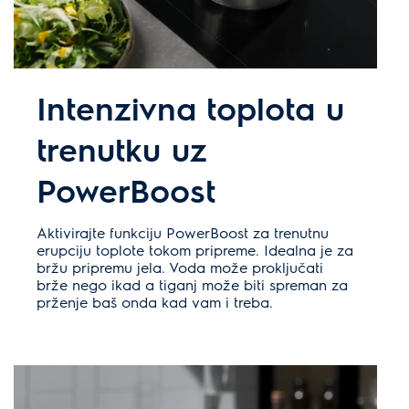
Intenzivna toplota u
trenutku uz
PowerBoost
Aktivirajte funkciju PowerBoost za trenutnu
erupciju toplote tokom pripreme. Idealna je za
bržu pripremu jela. Voda može proključati
brže nego ikad a tiganj može biti spreman za
prženje baš onda kad vam i treba.