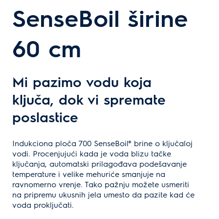
SenseBoil širine
60 cm
Mi pazimo vodu koja
ključa, dok vi spremate
poslastice
Indukciona ploča 700 SenseBoil® brine o ključaloj
vodi. Procenjujući kada je voda blizu tačke
ključanja, automatski prilagođava podešavanje
temperature i velike mehuriće smanjuje na
ravnomerno vrenje. Tako pažnju možete usmeriti
na pripremu ukusnih jela umesto da pazite kad će
voda proključati.