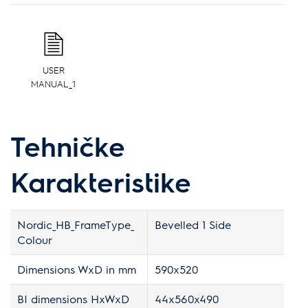
USER
MANUAL_1
Tehničke
Karakteristike
Nordic_HB_FrameType_
Bevelled 1 Side
Colour
Dimensions WxD in mm
590x520
BI dimensions HxWxD
44x560x490