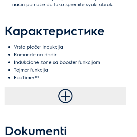
način pomaže da lako spremite svaki obrok.
Карактеристике
Vrsta ploče: indukcija
Komande na dodir
Indukcione zone sa booster funkcijom
Tajmer funkcija
EcoTimer™
Dokumenti