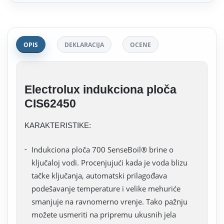
OPIS
DEKLARACIJA
OCENE
Electrolux indukciona ploča
CIS62450
KARAKTERISTIKE:
Indukciona ploča 700 SenseBoil® brine o
ključaloj vodi. Procenjujući kada je voda blizu
tačke ključanja, automatski prilagođava
podešavanje temperature i velike mehuriće
smanjuje na ravnomerno vrenje. Tako pažnju
možete usmeriti na pripremu ukusnih jela