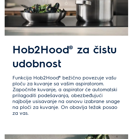
Hob2Hood® za čistu
udobnost
Funkcija Hob2Hood® bežično povezuje vašu
ploču za kuvanje sa vašim aspiratorom.
Započnite kuvanje, a aspirator će automatski
prilagoditi podešavanja, obezbeđujući
najbolje usisavanje na osnovu izabrane snage
na ploči za kuvanje. On obavlja težak posao
za vas.