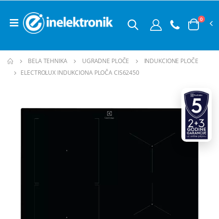
0
BELA TEHNIKA
UGRADNE PLOČE
INDUKCIONE PLOČE
ELECTROLUX INDUKCIONA PLOČA CIS62450