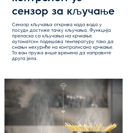
сензор за кључање
Сензор кључања открива када вода у
посуди достиже тачку кључања. Функција
преласка са кључања на крчкање
аутоматски подешава температуру тако да
смањи мехуриће на контролисано крчкање.
То вам пружа више времена да направите
друга јела.