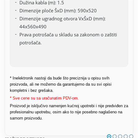
Dužina kabla (m): 1.5
Dimenzije ploče ŠxD (mm): 590x520
Dimenzije ugradnog otvora VxŠxD (mm):
44x560x490
Prava potrošača u skladu sa zakonom o zaštiti
potrošača.
* Inelektronik nastoji da bude što preciznija u opisu svih
proizvoda, ali ne možemo da garantujemo da su svi opisi
kompletni i bez grešaka.
* Sve cene su sa uračunatim PDV-om.
Proizvod je isključivo namenjen kućnoj upotrebi i nije predviđen za
profesionalnu upotrebu, osim ako to nije posebno naglašeno na
samom proizvodu.