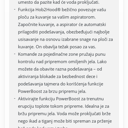
umesto da pazite kad će voda proključati.
Funkcija Hob2Hood® bežično povezuje vašu
ploču za kuvanje sa vašim aspiratorom.
Započnite kuvanje, a aspirator će automatski
prilagoditi podešavanja, obezbeđujući najbolje
usisavanje na osnovu izabrane snage na ploči za
kuvanje. On obavlja težak posao za vas.
Komande za pojedinačne zone pružaju punu
kontrolu nad pripremom omiljenih jela. Lako
možete da obavite razna podešavanja – od
aktiviranja blokade za bezbednost dece i
podešavanja tajmera do korišćenja funkcije
PowerBoost za brzu pripremu jela.
Aktivirajte funkciju PowerBoost za trenutnu
erupciju toplote tokom pripreme. Idealna je za
bržu pripremu jela. Voda može proključati brže
nego ikad a tiganj može biti spreman za prženje