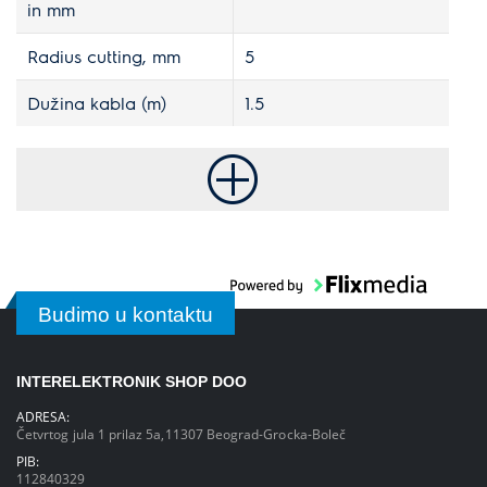
in mm
Radius cutting, mm
5
Dužina kabla (m)
1.5
Budimo u kontaktu
INTERELEKTRONIK SHOP DOO
ADRESA:
Četvrtog jula 1 prilaz 5a,11307 Beograd-Grocka-Boleč
PIB:
112840329