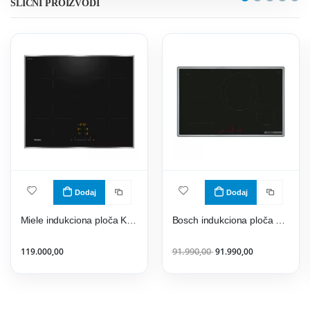
SLIČNI PROIZVODI
Dodaj
Dodaj
Miele indukciona ploča KM 7361 FR
Bosch indukciona ploča PVS845HB1E
119.000,00
91.990,00
91.990,00