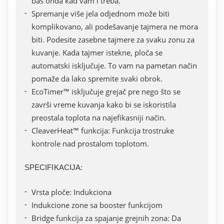
baš onda kad vam i treba.
Spremanje više jela odjednom može biti
komplikovano, ali podešavanje tajmera ne mora
biti. Podesite zasebne tajmere za svaku zonu za
kuvanje. Kada tajmer istekne, ploča se
automatski isključuje. To vam na pametan način
pomaže da lako spremite svaki obrok.
EcoTimer™ isključuje grejač pre nego što se
završi vreme kuvanja kako bi se iskoristila
preostala toplota na najefikasniji način.
CleaverHeat™ funkcija: Funkcija trostruke
kontrole nad prostalom toplotom.
SPECIFIKACIJA:
Vrsta ploče: Indukciona
Indukcione zone sa booster funkcijom
Bridge funkcija za spajanje grejnih zona: Da