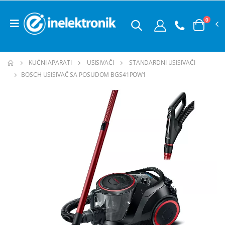
0
KUĆNI APARATI
USISIVAČI
STANDARDNI USISIVAČI
BOSCH USISIVAČ SA POSUDOM BGS41POW1