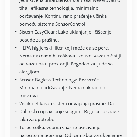
tiha i efikasna tehnologija, minimalno
održavanje. Kontinuirano praćenje učinka
pomoću sistema SensorControl.
Sistem EasyClean: Lako uklanjanje i čišćenje
posude za prašinu.
HEPA higijenski filter koji može da se pere.
Nema naknadnih troškova. Izduvni vazduh čistiji
od vazduha u prostoriji. Pogodan za ljude sa
alergijom.
Sensor Bagless Technology: Bez vreće.
Minimalno održavanje. Nema naknadnih
troškova.
Visoko efikasan sistem odvajanja prašine: Da
Daljinsko upravljanje snagom: Regulacija snage
laka za upotrebu.
Turbo četka: veoma snažno usisavanje –
naročito na tepisima. Odličan izbor za uklanjanje