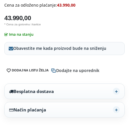
Cena za odloženo plaćanje:
43.990,00
43.990,00
* Cena za gotovinu i kartice
Ima na stanju
Obavestite me kada proizvod bude na sniženju
Dodajte na uporednik
DODAJ NA LISTU ŽELJA
Besplatna dostava
Način plaćanja