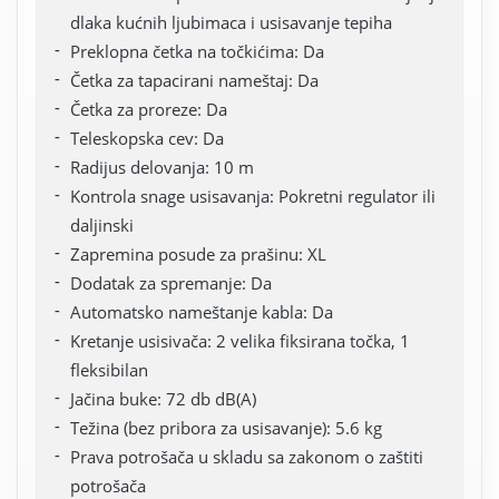
dlaka kućnih ljubimaca i usisavanje tepiha
Preklopna četka na točkićima: Da
Četka za tapacirani nameštaj: Da
Četka za proreze: Da
Teleskopska cev: Da
Radijus delovanja: 10 m
Kontrola snage usisavanja: Pokretni regulator ili
daljinski
Zapremina posude za prašinu: XL
Dodatak za spremanje: Da
Automatsko nameštanje kabla: Da
Kretanje usisivača: 2 velika fiksirana točka, 1
fleksibilan
Jačina buke: 72 db dB(A)
Težina (bez pribora za usisavanje): 5.6 kg
Prava potrošača u skladu sa zakonom o zaštiti
potrošača