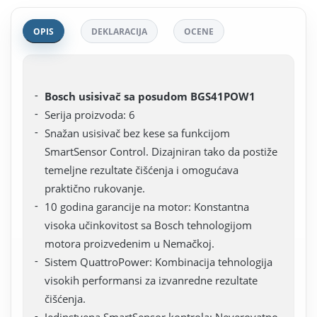
OPIS
DEKLARACIJA
OCENE
Bosch usisivač sa posudom BGS41POW1
Serija proizvoda: 6
Snažan usisivač bez kese sa funkcijom
SmartSensor Control. Dizajniran tako da postiže
temeljne rezultate čišćenja i omogućava
praktično rukovanje.
10 godina garancije na motor: Konstantna
visoka učinkovitost sa Bosch tehnologijom
motora proizvedenim u Nemačkoj.
Sistem QuattroPower: Kombinacija tehnologija
visokih performansi za izvanredne rezultate
čišćenja.
Jedinstvena SmartSensor kontrola: Neverovatno