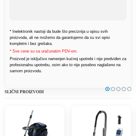
* Inelektronik nastoji da bude što preciznija u opisu svih
proizvoda, ali ne možemo da garantujemo da su svi opisi
kompletni i bez grešaka.
* Sve cene su sa uračunatim PDV-om.
Proizvod je isključivo namenjen kućnoj upotrebi i nije predviđen za
profesionalnu upotrebu, osim ako to nije posebno naglašeno na
samom proizvodu.
SLIČNI PROIZVODI