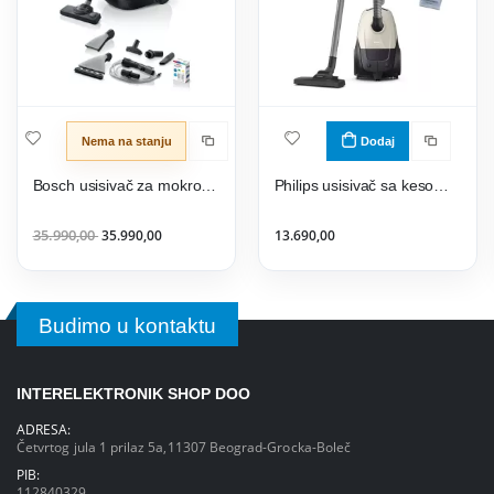
Nema na stanju
Dodaj
Bosch usisivač za mokro i suvo usisavanje BWD41700
Philips usisivač sa kesom XD1101/10
35.990,00
35.990,00
13.690,00
Budimo u kontaktu
INTERELEKTRONIK SHOP DOO
ADRESA:
Četvrtog jula 1 prilaz 5a,11307 Beograd-Grocka-Boleč
PIB:
112840329