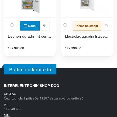
Dodaj
Nema na stanju
Liebherr ugradni frižider IRe 5101 - Pure Line
Electrolux ugradni frižider ENS8TE19S
137.990,00
129.990,00
Budimo u kontaktu
INTERELEKTRONIK SHOP DOO
ADRESA:
Četvrtog jula 1 prilaz 5a,11307 Beograd-Grocka-Boleč
PIB:
112840329
MB: