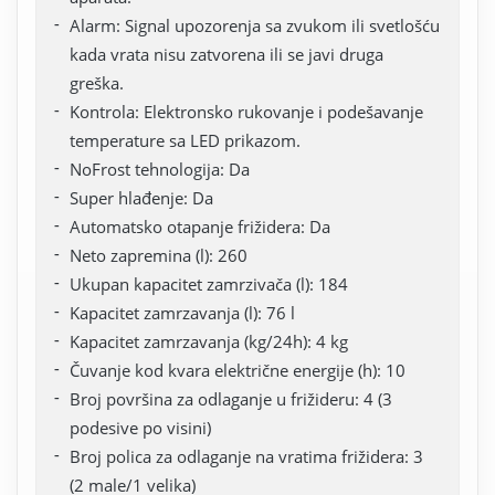
Alarm: Signal upozorenja sa zvukom ili svetlošću
kada vrata nisu zatvorena ili se javi druga
greška.
Kontrola: Elektronsko rukovanje i podešavanje
temperature sa LED prikazom.
NoFrost tehnologija: Da
Super hlađenje: Da
Automatsko otapanje frižidera: Da
Neto zapremina (l): 260
Ukupan kapacitet zamrzivača (l): 184
Kapacitet zamrzavanja (l): 76 l
Kapacitet zamrzavanja (kg/24h): 4 kg
Čuvanje kod kvara električne energije (h): 10
Broj površina za odlaganje u frižideru: 4 (3
podesive po visini)
Broj polica za odlaganje na vratima frižidera: 3
(2 male/1 velika)