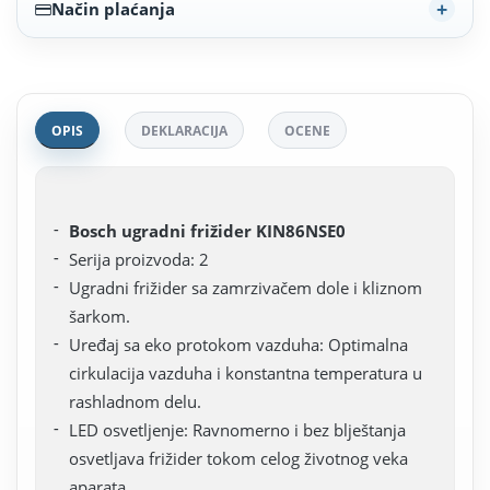
Način plaćanja
OPIS
DEKLARACIJA
OCENE
Bosch ugradni frižider KIN86NSE0
Serija proizvoda: 2
Ugradni frižider sa zamrzivačem dole i kliznom
šarkom.
Uređaj sa eko protokom vazduha: Optimalna
cirkulacija vazduha i konstantna temperatura u
rashladnom delu.
LED osvetljenje: Ravnomerno i bez blještanja
osvetljava frižider tokom celog životnog veka
aparata.