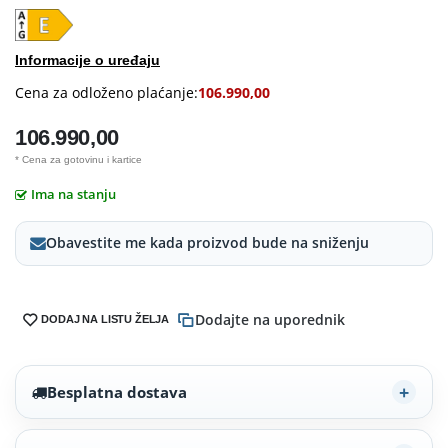
Informacije o uređaju
Cena za odloženo plaćanje:
106.990,00
106.990,00
* Cena za gotovinu i kartice
Ima na stanju
Obavestite me kada proizvod bude na sniženju
Dodajte na uporednik
DODAJ NA LISTU ŽELJA
Besplatna dostava