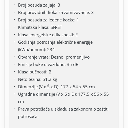
Broj posuda za jaja: 3
Broj providnih fioka za zamrzavanje: 3
Broj posuda za ledene kocke: 1
Klimatska klasa: SN-ST
Klasa energetske efikasnosti: E
Godišnja potrošnja električne energije
(kWh/annum): 234
Otvaranje vrata: Desno, promenljivo
Emisije buke u vazduhu: 35 dB
Klasa bučnosti: B
Neto težina: 51,2 kg
Dimenzije (V x Š x D): 177 x 54 x 55 cm
Ugradne dimenzije (V x Š x D): 177.5 x 56 x 55
cm
Prava potrošača u skladu sa zakonom o zaštiti
potrošača.