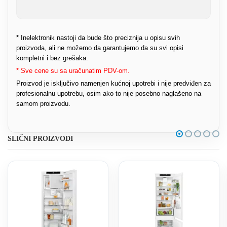
* Inelektronik nastoji da bude što preciznija u opisu svih
proizvoda, ali ne možemo da garantujemo da su svi opisi
kompletni i bez grešaka.
* Sve cene su sa uračunatim PDV-om.
Proizvod je isključivo namenjen kućnoj upotrebi i nije predviđen za
profesionalnu upotrebu, osim ako to nije posebno naglašeno na
samom proizvodu.
SLIČNI PROIZVODI