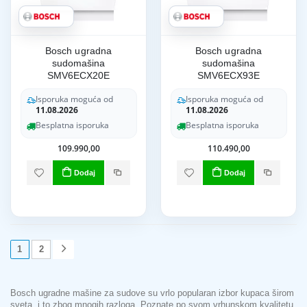
Bosch ugradna
Bosch ugradna
sudomašina
sudomašina
SMV6ECX20E
SMV6ECX93E
Isporuka moguća od
Isporuka moguća od
11.08.2026
11.08.2026
Besplatna isporuka
Besplatna isporuka
109.990,00
110.490,00
Dodaj
Dodaj
1
2
Bosch ugradne mašine za sudove su vrlo popularan izbor kupaca širom
sveta, i to zbog mnogih razloga. Poznate po svom vrhunskom kvalitetu