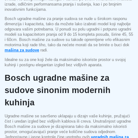
izrade, odličnim performansama pranja i sušenja, kao i po brojnim
inovativnim funkcijama.
Bosch ugradne mašine za pranje sudova se nude u širokom rasponu
dimenzija i kapaciteta, tako da možete lako izabrati model koji najbolje
odgovara vašim potrebama. U ponudi su polu ugradni i potpuno ugradni
modeli sa kapacitetom pranja od 9 do 15 kompleta posuđa, širine 45, 55
i 60cm. Bosch mašine za sudove su takođe opremljene vrlo efikasnim
motorima koji rade tiho, tako da nećete morati da se brinite o buci dok
mašina za sudove
radi.
Idealne su za one koji žele da maksimalno iskoriste prostor u svojoj
kuhinji i postignu elegantan izgled bez vidljivih aparata.
Bosch ugradne mašine za
sudove sinonim modernih
kuhinja
Ugradne mašine se savršeno uklapaju u dizajn vaše kuhinje, pružajući
čist i uredan izgled bez vidljivih kablova ili creva. Unutrašnjost ugradne
Bosch mašine za sudove je dizajnirana tako da maksimalno iskoristi
prostor, omogućavajući pranje veće količine sudova odjednom.
Jednostavne i jasne kontrole čine upotrebu ovih
ugradnih mašina za