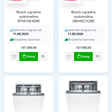
Bosch ugradna
Bosch ugradna
sudomašina
sudomašina
SPV6YMX08E
SBH4ECX28E
Isporuka moguća od
Isporuka moguća od
11.08.2026
11.08.2026
Besplatna isporuka
Besplatna isporuka
107.490,00
107.990,00
Dodaj
Dodaj