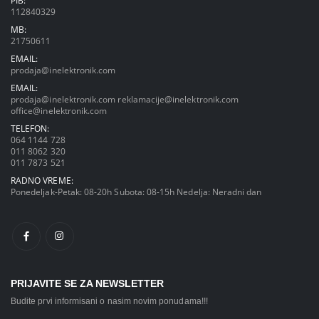
PIB:
112840329
MB:
21750611
EMAIL:
prodaja@inelektronik.com
EMAIL:
prodaja@inelektronik.com
reklamacije@inelektronik.com
office@inelektronik.com
TELEFON:
064 1144 728
011 8062 320
011 7873 521
RADNO VREME:
Ponedeljak-Petak: 08-20h Subota: 08-15h Nedelja: Neradni dan
PRIJAVITE SE ZA NEWSLETTER
Budite prvi informisani o nasim novim ponudama!!!