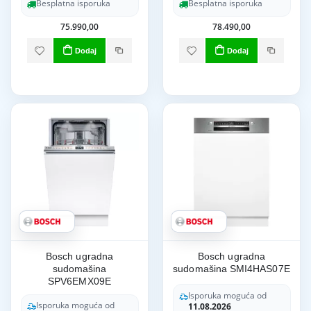
Besplatna isporuka
Besplatna isporuka
75.990,00
78.490,00
Dodaj
Dodaj
Bosch ugradna
Bosch ugradna
sudomašina
sudomašina SMI4HAS07E
SPV6EMX09E
Isporuka moguća od
Isporuka moguća od
11.08.2026