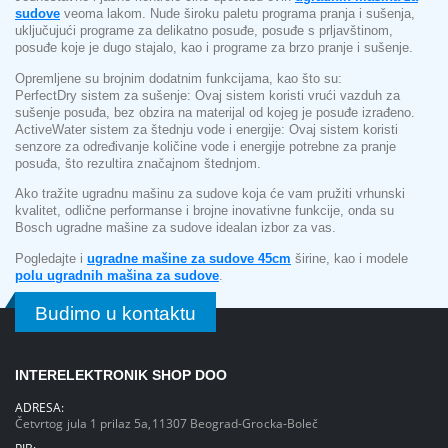
sudove
veoma lakom. Nude široku paletu programa pranja i sušenja,
uključujući programe za delikatno posuđe, posuđe s prljavštinom,
posuđe koje je dugo stajalo, kao i programe za brzo pranje i sušenje.
Opremljene su brojnim dodatnim funkcijama, kao što su:
PerfectDry sistem za sušenje: Ovaj sistem koristi vrući vazduh za
sušenje posuđa, bez obzira na materijal od kojeg je posuđe izrađeno.
ActiveWater sistem za štednju vode i energije: Ovaj sistem koristi
senzore za određivanje količine vode i energije potrebne za pranje
posuđa, što rezultira značajnom štednjom.
Ako tražite ugradnu mašinu za sudove koja će vam pružiti vrhunski
kvalitet, odlične performanse i brojne inovativne funkcije, onda su
Bosch ugradne mašine za sudove idealan izbor za vas.
Pogledajte i
ugradne mašine za sudove 45cm
širine, kao i modele
polu ugradnih mašina za sudove
.
Budimo u kontaktu
INTERELEKTRONIK SHOP DOO
ADRESA:
Četvrtog jula 1 prilaz 5a,11307 Beograd-Grocka-Boleč