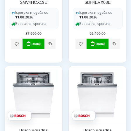
SMV4HCX19E
SBH4EVX08E
Isporuka moguća od
Isporuka moguća od
11.08.2026
11.08.2026
Besplatna isporuka
Besplatna isporuka
87.990,00
92.490,00
Dodaj
Dodaj
Bosch ugradna
Bosch ugradna