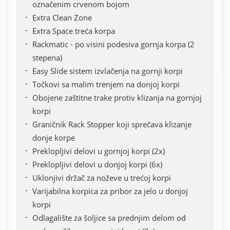
označenim crvenom bojom
Extra Clean Zone
Extra Space treća korpa
Rackmatic - po visini podesiva gornja korpa (2
stepena)
Easy Slide sistem izvlačenja na gornji korpi
Točkovi sa malim trenjem na donjoj korpi
Obojene zaštitne trake protiv klizanja na gornjoj
korpi
Graničnik Rack Stopper koji sprečava klizanje
donje korpe
Preklopljivi delovi u gornjoj korpi (2x)
Preklopljivi delovi u donjoj korpi (6x)
Uklonjivi držač za noževe u trećoj korpi
Varijabilna korpica za pribor za jelo u donjoj
korpi
Odlagalište za šoljice sa prednjim delom od