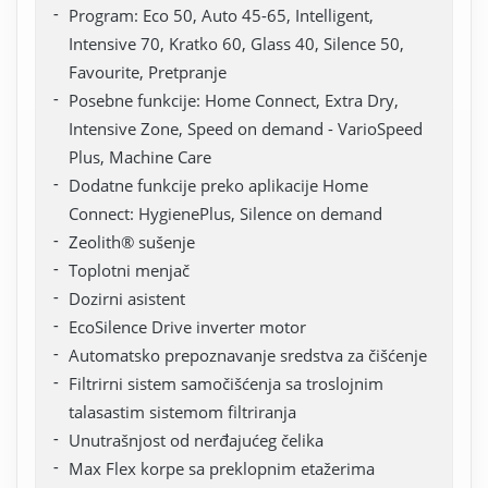
Program: Eco 50, Auto 45-65, Intelligent,
Intensive 70, Kratko 60, Glass 40, Silence 50,
Favourite, Pretpranje
Posebne funkcije: Home Connect, Extra Dry,
Intensive Zone, Speed on demand - VarioSpeed
Plus, Machine Care
Dodatne funkcije preko aplikacije Home
Connect: HygienePlus, Silence on demand
Zeolith® sušenje
Toplotni menjač
Dozirni asistent
EcoSilence Drive inverter motor
Automatsko prepoznavanje sredstva za čišćenje
Filtrirni sistem samočišćenja sa troslojnim
talasastim sistemom filtriranja
Unutrašnjost od nerđajućeg čelika
Max Flex korpe sa preklopnim etažerima