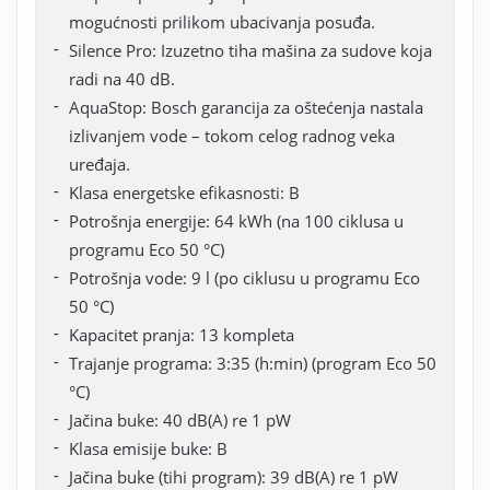
mogućnosti prilikom ubacivanja posuđa.
Silence Pro: Izuzetno tiha mašina za sudove koja
radi na 40 dB.
AquaStop: Bosch garancija za oštećenja nastala
izlivanjem vode – tokom celog radnog veka
uređaja.
Klasa energetske efikasnosti: B
Potrošnja energije: 64 kWh (na 100 ciklusa u
programu Eco 50 °C)
Potrošnja vode: 9 l (po ciklusu u programu Eco
50 °C)
Kapacitet pranja: 13 kompleta
Trajanje programa: 3:35 (h:min) (program Eco 50
°C)
Jačina buke: 40 dB(A) re 1 pW
Klasa emisije buke: B
Jačina buke (tihi program): 39 dB(A) re 1 pW