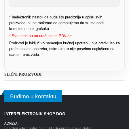
* Inelektronik nastoji da bude što preciznija u opisu svih
proizvoda, ali ne možemo da garantujemo da su svi opisi
kompletni i bez grešaka.
* Sve cene su sa uračunatim PDV-om.
Proizvod je isključivo namenjen kućnoj upotrebi i nije predviđen za
profesionalnu upotrebu, osim ako to nije posebno naglašeno na
samom proizvodu.
SLIČNI PROIZVODI
Budimo u kontaktu
INTERELEKTRONIK SHOP DOO
ADRESA:
Četvrtog jula 1 prilaz 5a,11307 Beograd-Grocka-Boleč