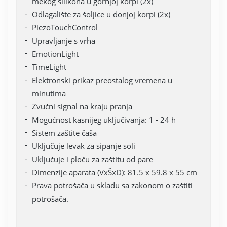
mekog silikona u gornjoj korpi (2x)
Odlagalište za šoljice u donjoj korpi (2x)
PiezoTouchControl
Upravljanje s vrha
EmotionLight
TimeLight
Elektronski prikaz preostalog vremena u
minutima
Zvučni signal na kraju pranja
Mogućnost kasnijeg uključivanja: 1 - 24 h
Sistem zaštite čaša
Uključuje levak za sipanje soli
Uključuje i ploču za zaštitu od pare
Dimenzije aparata (VxŠxD): 81.5 x 59.8 x 55 cm
Prava potrošača u skladu sa zakonom o zaštiti
potrošača.