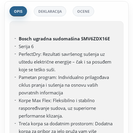
OPIS
DEKLARACIJA
OCENE
Bosch ugradna sudomašina SMV6ZDX16E
Serija 6
PerfectDry: Rezultati savršenog sušenja uz
uštedu električne energije – čak i sa posuđem
koje se teško suši.
Pametan program: Individualno prilagođava
ciklus pranja i sušenja na osnovu vaših
povratnih informacija
Korpe Max Flex: Fleksibilno i stabilno
raspoređivanje sudova, uz superiorne
performanse klizanja.
Treća korpa sa dodatnim prostorom: Dodatna
korpa za pribor za jelo pruža vam više