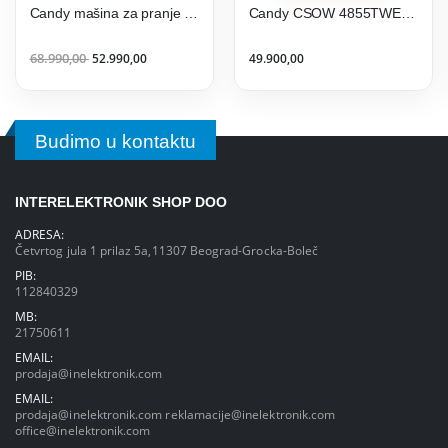
Candy mašina za pranje i sušenje veša ROW4856DWMCT
Candy CSOW 4855TWE/1-S mašina za pranje i sušenje veša
68.990,00
52.990,00
49.900,00
Budimo u kontaktu
INTERELEKTRONIK SHOP DOO
ADRESA:
Četvrtog jula 1 prilaz 5a,11307 Beograd-Grocka-Boleč
PIB:
112840329
MB:
21750611
EMAIL:
prodaja@inelektronik.com
EMAIL:
prodaja@inelektronik.com
reklamacije@inelektronik.com
office@inelektronik.com