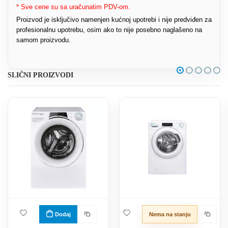
* Sve cene su sa uračunatim PDV-om.
Proizvod je isključivo namenjen kućnoj upotrebi i nije predviđen za
profesionalnu upotrebu, osim ako to nije posebno naglašeno na
samom proizvodu.
SLIČNI PROIZVODI
Dodaj
Nema na stanju