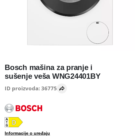
Bosch mašina za pranje i
sušenje veša WNG24401BY
ID proizvoda: 36775
Informacije o uređaju