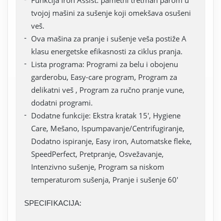
Funkcija Iron Assist: pametni tretman parom u
tvojoj mašini za sušenje koji omekšava osušeni
veš.
Ova mašina za pranje i sušenje veša postiže A
klasu energetske efikasnosti za ciklus pranja.
Lista programa: Programi za belu i obojenu
garderobu, Easy-care program, Program za
delikatni veš , Program za ručno pranje vune,
dodatni programi.
Dodatne funkcije: Ekstra kratak 15', Hygiene
Care, Mešano, Ispumpavanje/Centrifugiranje,
Dodatno ispiranje, Easy iron, Automatske fleke,
SpeedPerfect, Pretpranje, Osvežavanje,
Intenzivno sušenje, Program sa niskom
temperaturom sušenja, Pranje i sušenje 60'
SPECIFIKACIJA: