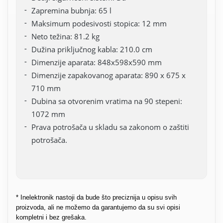
Zapremina bubnja: 65 l
Maksimum podesivosti stopica: 12 mm
Neto težina: 81.2 kg
Dužina priključnog kabla: 210.0 cm
Dimenzije aparata: 848x598x590 mm
Dimenzije zapakovanog aparata: 890 x 675 x
710 mm
Dubina sa otvorenim vratima na 90 stepeni:
1072 mm
Prava potrošača u skladu sa zakonom o zaštiti
potrošača.
* Inelektronik nastoji da bude što preciznija u opisu svih
proizvoda, ali ne možemo da garantujemo da su svi opisi
kompletni i bez grešaka.