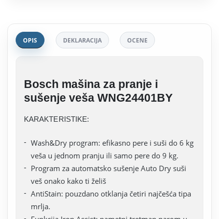
OPIS
DEKLARACIJA
OCENE
Bosch mašina za pranje i
sušenje veša WNG24401BY
KARAKTERISTIKE:
Wash&Dry program: efikasno pere i suši do 6 kg
veša u jednom pranju ili samo pere do 9 kg.
Program za automatsko sušenje Auto Dry suši
veš onako kako ti želiš
AntiStain: pouzdano otklanja četiri najčešća tipa
mrlja.