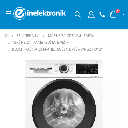
0
BELA TEHNIKA
MAŠINE ZA ODŽAVANJE VEŠA
MAŠINE ZA PRANJE I SUŠENJE VEŠA
BOSCH MAŠINA ZA PRANJE I SUŠENJE VEŠA WNG24401BY