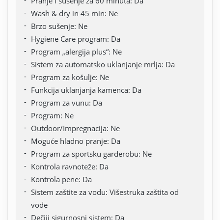
Pranje i sušenje za 60 minuta: Da
Wash & dry in 45 min: Ne
Brzo sušenje: Ne
Hygiene Care program: Da
Program „alergija plus“: Ne
Sistem za automatsko uklanjanje mrlja: Da
Program za košulje: Ne
Funkcija uklanjanja kamenca: Da
Program za vunu: Da
Program: Ne
Outdoor/Impregnacija: Ne
Moguće hladno pranje: Da
Program za sportsku garderobu: Ne
Kontrola ravnoteže: Da
Kontrola pene: Da
Sistem zaštite za vodu: Višestruka zaštita od
vode
Dečiji sigurnosni sistem: Da