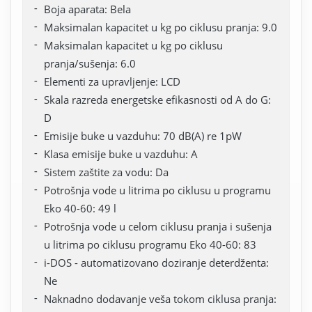
Boja aparata: Bela
Maksimalan kapacitet u kg po ciklusu pranja: 9.0
Maksimalan kapacitet u kg po ciklusu
pranja/sušenja: 6.0
Elementi za upravljenje: LCD
Skala razreda energetske efikasnosti od A do G:
D
Emisije buke u vazduhu: 70 dB(A) re 1pW
Klasa emisije buke u vazduhu: A
Sistem zaštite za vodu: Da
Potrošnja vode u litrima po ciklusu u programu
Eko 40-60: 49 l
Potrošnja vode u celom ciklusu pranja i sušenja
u litrima po ciklusu programu Eko 40-60: 83
i-DOS - automatizovano doziranje deterdženta:
Ne
Naknadno dodavanje veša tokom ciklusa pranja: