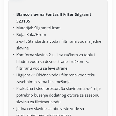
Blanco slavina Fontas II Filter Silgranit
523135
Materijal: Silgranit/Hrom
Boja: Kafa/Hrom
2-u-1: Standardna voda i filtrirana voda iz jedne
slavine
Komforna slavina 2-u-1 sa ručkom za toplu i
hladnu vodu sa desne strane i ručkom za
filtriranu vodu sa leve strane
Higijenski: Obična voda i filtrirana voda teku
zasebnim cevima bez mešanja
Praktična i štedi prostor: Sa slavinom 2-u-1 nije
potrebno bušenje dodatnog otvora za zasebnu
slavinu za filtriranu vodu
Jedna cev slavine za obe vrste vode sa
specijalnim regulatorom mlaza