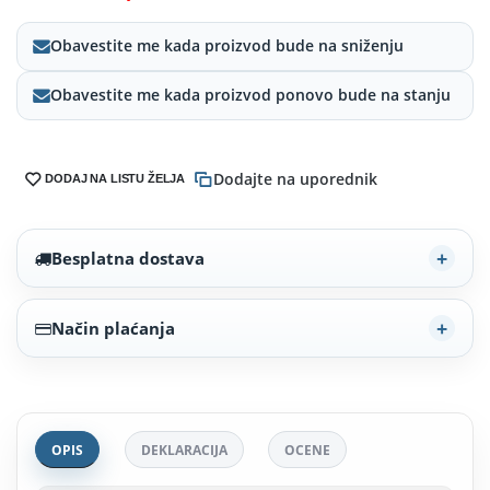
Obavestite me kada proizvod bude na sniženju
Obavestite me kada proizvod ponovo bude na stanju
Dodajte na uporednik
DODAJ NA LISTU ŽELJA
Besplatna dostava
Način plaćanja
OPIS
DEKLARACIJA
OCENE