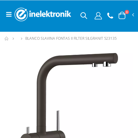
0
BLANCO SLAVINA FONTAS II FILTER SILGRANIT 523135