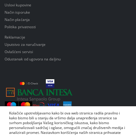
Uslovi kupovine
Način isporuke
Način plaćanja
Politika privatnosti
Reklamacije
Uputstvo za naručivanje
Ovlašćeni servisi
Odustanak od ugovora na daljinu
Kolačiće upotrebljavamo kako bi ova web stranica radila pravilno i
kako bismo bili u stanju da vršimo dalja unapređenja stranice sa
svrhom poboljšanja Vašeg korisničkog iskustva, kako bismo
personalizovali sadržaj i oglase, omogućili značaj društvenih medija i
analizirali promet. Nastavkom korišćenja naših stranica prihvatate