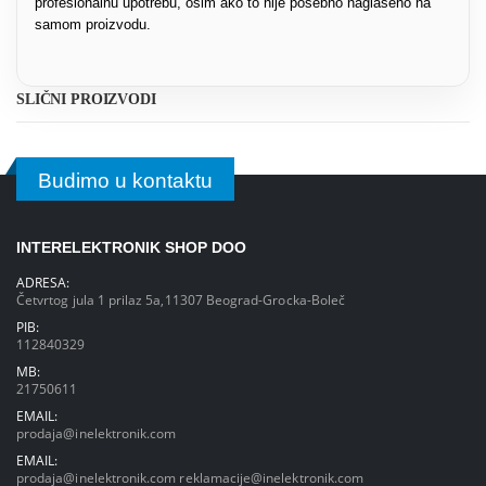
profesionalnu upotrebu, osim ako to nije posebno naglašeno na
samom proizvodu.
SLIČNI PROIZVODI
Budimo u kontaktu
INTERELEKTRONIK SHOP DOO
ADRESA:
Četvrtog jula 1 prilaz 5a,11307 Beograd-Grocka-Boleč
PIB:
112840329
MB:
21750611
EMAIL:
prodaja@inelektronik.com
EMAIL:
prodaja@inelektronik.com
reklamacije@inelektronik.com