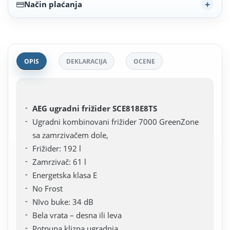
Način plaćanja
OPIS
DEKLARACIJA
OCENE
AEG ugradni frižider SCE818E8TS
Ugradni kombinovani frižider 7000 GreenZone
sa zamrzivačem dole,
Frižider: 192 l
Zamrzivač: 61 l
Energetska klasa E
No Frost
NIvo buke: 34 dB
Bela vrata – desna ili leva
Potpuna klizna ugradnja