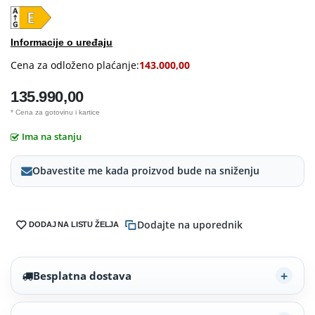
Informacije o uređaju
Cena za odloženo plaćanje:
143.000,00
135.990,00
* Cena za gotovinu i kartice
Ima na stanju
Obavestite me kada proizvod bude na sniženju
Dodajte na uporednik
DODAJ NA LISTU ŽELJA
Besplatna dostava