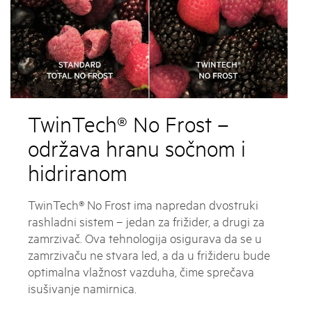
TwinTech® No Frost –
održava hranu sočnom i
hidriranom
TwinTech® No Frost ima napredan dvostruki
rashladni sistem – jedan za frižider, a drugi za
zamrzivač. Ova tehnologija osigurava da se u
zamrzivaču ne stvara led, a da u frižideru bude
optimalna vlažnost vazduha, čime sprečava
isušivanje namirnica.