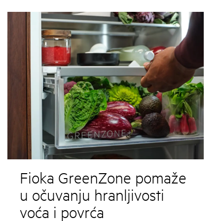
Fioka GreenZone pomaže
u očuvanju hranljivosti
voća i povrća