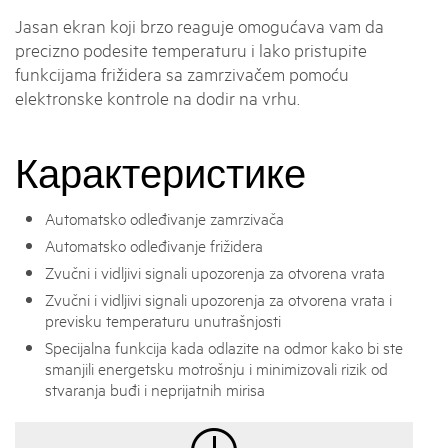
Jasan ekran koji brzo reaguje omogućava vam da
precizno podesite temperaturu i lako pristupite
funkcijama frižidera sa zamrzivačem pomoću
elektronske kontrole na dodir na vrhu.
Карактеристике
Automatsko odleđivanje zamrzivača
Automatsko odleđivanje frižidera
Zvučni i vidljivi signali upozorenja za otvorena vrata
Zvučni i vidljivi signali upozorenja za otvorena vrata i
previsku temperaturu unutrašnjosti
Specijalna funkcija kada odlazite na odmor kako bi ste
smanjili energetsku motrošnju i minimizovali rizik od
stvaranja buđi i neprijatnih mirisa