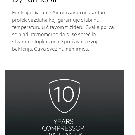
Funkcija DynamicAir održava konstantan
protok vazduha koji garantuje stabilnu
temperaturu u čitavom frižideru. Svaka polica
se hladi ravnomerno da bi se sprečilo
stvaranje toplih zona. Sprečava razvoj
bakterija. Čuva svežinu namirnica.