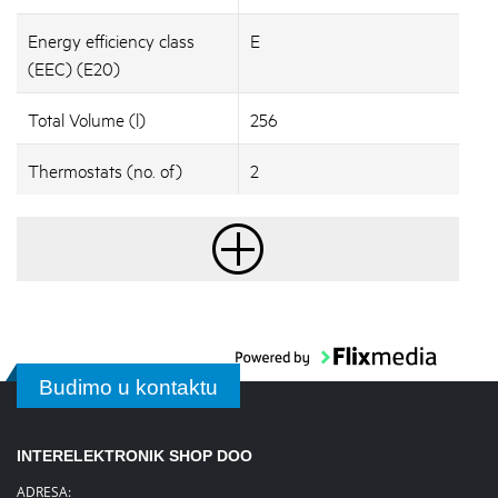
Energy efficiency class
E
(EEC) (E20)
Total Volume (l)
256
Thermostats (no. of)
2
Budimo u kontaktu
INTERELEKTRONIK SHOP DOO
ADRESA: