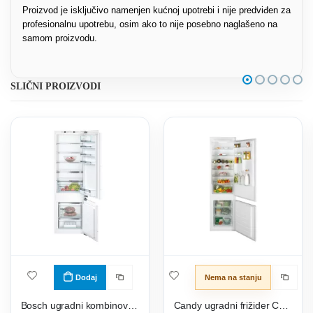
Proizvod je isključivo namenjen kućnoj upotrebi i nije predviđen za
profesionalnu upotrebu, osim ako to nije posebno naglašeno na
samom proizvodu.
SLIČNI PROIZVODI
Dodaj
Nema na stanju
Bosch ugradni kombinovani frižider KIS87AFE0
Candy ugradni frižider CBL3519FW