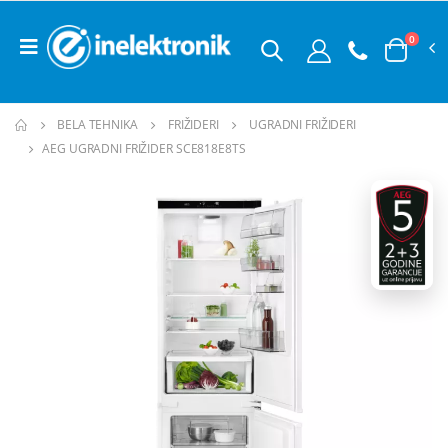
0
BELA TEHNIKA
FRIŽIDERI
UGRADNI FRIŽIDERI
AEG UGRADNI FRIŽIDER SCE818E8TS