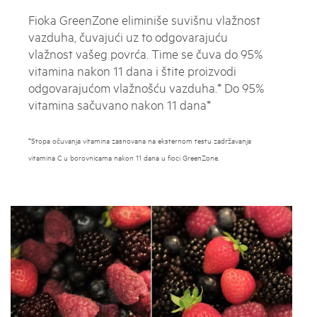
Fioka GreenZone eliminiše suvišnu vlažnost
vazduha, čuvajući uz to odgovarajuću
vlažnost vašeg povrća. Time se čuva do 95%
vitamina nakon 11 dana i štite proizvodi
odgovarajućom vlažnošću vazduha.* Do 95%
vitamina sačuvano nakon 11 dana*
*Stopa očuvanja vitamina zasnovana na eksternom testu zadržavanja
vitamina C u borovnicama nakon 11 dana u fioci GreenZone.