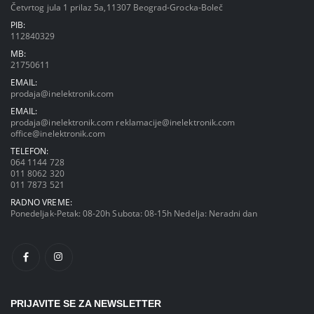
Četvrtog jula 1 prilaz 5a,11307 Beograd-Grocka-Boleč
PIB:
112840329
MB:
21750611
EMAIL:
prodaja@inelektronik.com
EMAIL:
prodaja@inelektronik.com
reklamacije@inelektronik.com
office@inelektronik.com
TELEFON:
064 1144 728
011 8062 320
011 7873 521
RADNO VREME:
Ponedeljak-Petak: 08-20h Subota: 08-15h Nedelja: Neradni dan
PRIJAVITE SE ZA NEWSLETTER