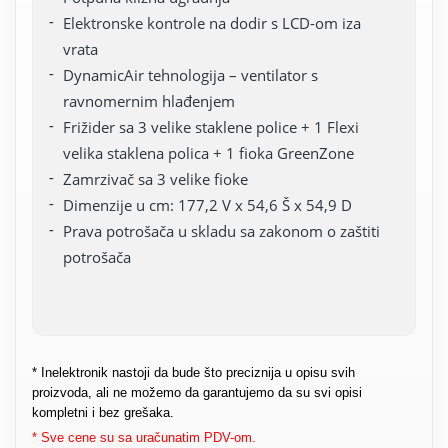
Elektronske kontrole na dodir s LCD-om iza
vrata
DynamicAir tehnologija – ventilator s
ravnomernim hlađenjem
Frižider sa 3 velike staklene police + 1 Flexi
velika staklena polica + 1 fioka GreenZone
Zamrzivač sa 3 velike fioke
Dimenzije u cm: 177,2 V x 54,6 Š x 54,9 D
Prava potrošača u skladu sa zakonom o zaštiti
potrošača
* Inelektronik nastoji da bude što preciznija u opisu svih
proizvoda, ali ne možemo da garantujemo da su svi opisi
kompletni i bez grešaka.
* Sve cene su sa uračunatim PDV-om.