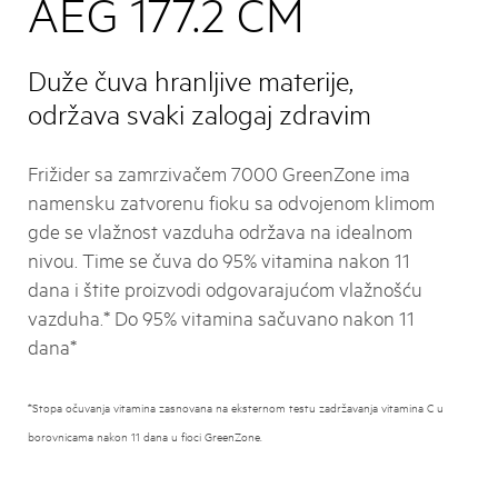
AEG 177.2 CM
Duže čuva hranljive materije,
održava svaki zalogaj zdravim
Frižider sa zamrzivačem 7000 GreenZone ima
namensku zatvorenu fioku sa odvojenom klimom
gde se vlažnost vazduha održava na idealnom
nivou. Time se čuva do 95% vitamina nakon 11
dana i štite proizvodi odgovarajućom vlažnošću
vazduha.* Do 95% vitamina sačuvano nakon 11
dana*
*Stopa očuvanja vitamina zasnovana na eksternom testu zadržavanja vitamina C u
borovnicama nakon 11 dana u fioci GreenZone.