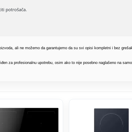
ti potrošača.
proizvoda, ali ne možemo da garantujemo da su svi opisi kompletni i bez greša
edviđen za profesionalnu upotrebu, osim ako to nije posebno naglašeno na sam