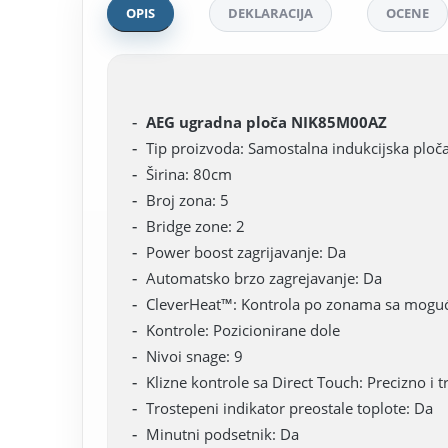
OPIS
DEKLARACIJA
OCENE
AEG ugradna ploča NIK85M00AZ
Tip proizvoda: Samostalna indukcijska ploč
Širina: 80cm
Broj zona: 5
Bridge zone: 2
Power boost zagrijavanje: Da
Automatsko brzo zagrejavanje: Da
CleverHeat™: Kontrola po zonama sa mogućn
Kontrole: Pozicionirane dole
Nivoi snage: 9
Klizne kontrole sa Direct Touch: Precizno i
Trostepeni indikator preostale toplote: Da
Minutni podsetnik: Da