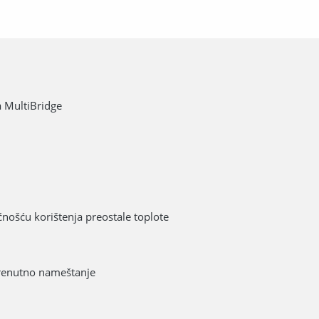
a MultiBridge
ošću korištenja preostale toplote
 trenutno nameštanje