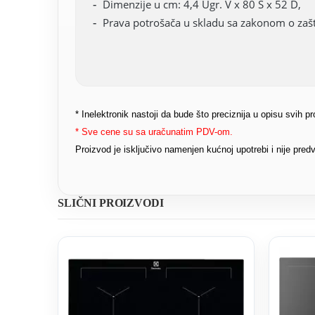
Dimenzije u cm: 4,4 Ugr. V x 80 Š x 52 D,
Prava potrošača u skladu sa zakonom o zašti
* Inelektronik nastoji da bude što preciznija u opisu svih 
* Sve cene su sa uračunatim PDV-om.
Proizvod je isključivo namenjen kućnoj upotrebi i nije pr
SLIČNI PROIZVODI