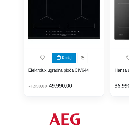
Dodaj
Elektrolux ugradna ploča CIV644
Hansa 
49.990,00
36.99
71.990,00