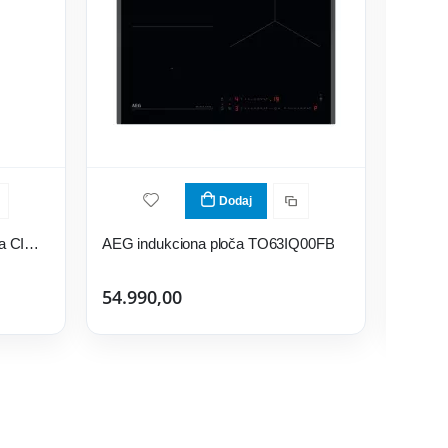
Dodaj
Candy indukciona domino ploča CID 30/G3
AEG indukciona ploča TO63IQ00FB
Bosch 
54.990,00
284.9