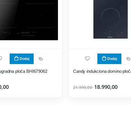
Dodaj
Dodaj
ugradna ploča BHI679062
0,00
18.990,00
21.990,00