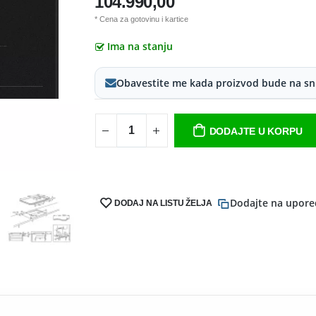
104.990,00
* Cena za gotovinu i kartice
Ima na stanju
Obavestite me kada proizvod bude na sn
DODAJTE U KORPU
Dodajte na upore
DODAJ NA LISTU ŽELJA