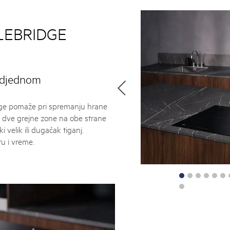
LEBRIDGE
 Odjednom
dge pomaže pri spremanju hrane
a dve grejne zone na obe strane
 velik ili dugačak tiganj.
u i vreme.