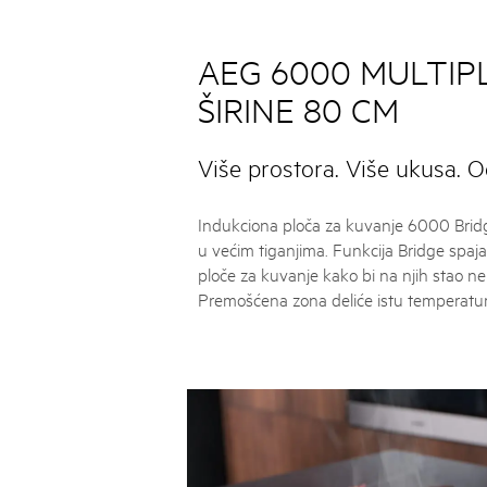
AEG 6000 MULTIP
ŠIRINE 80 CM
Više prostora. Više ukusa.
Indukciona ploča za kuvanje 6000 Bri
u većim tiganjima. Funkcija Bridge spaj
ploče za kuvanje kako bi na njih stao neki
Premošćena zona deliće istu temperatur