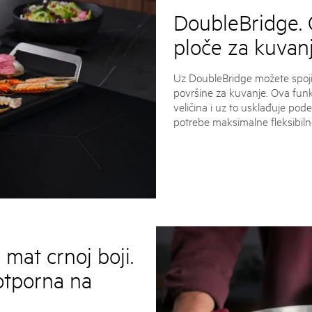
DoubleBridge. Č
ploče za kuvan
Uz DoubleBridge možete spojit
površine za kuvanje. Ova funkc
veličina i uz to usklađuje po
potrebe maksimalne fleksibilno
mat crnoj boji.
otporna na