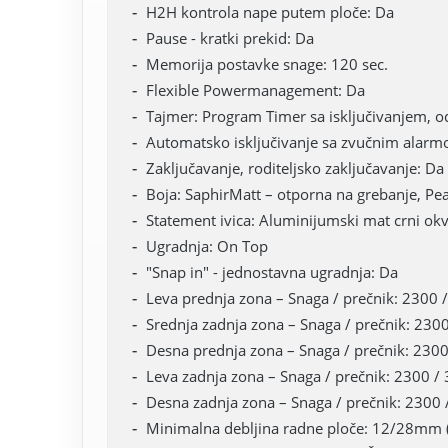
H2H kontrola nape putem ploče: Da
Pause - kratki prekid: Da
Memorija postavke snage: 120 sec.
Flexible Powermanagement: Da
Tajmer: Program Timer sa isključivanjem, o
Automatsko isključivanje sa zvučnim alar
Zaključavanje, roditeljsko zaključavanje: Da
Boja: SaphirMatt – otporna na grebanje, Pea
Statement ivica: Aluminijumski mat crni ok
Ugradnja: On Top
"Snap in" - jednostavna ugradnja: Da
Leva prednja zona – Snaga / prečnik: 2300
Srednja zadnja zona – Snaga / prečnik: 23
Desna prednja zona – Snaga / prečnik: 23
Leva zadnja zona – Snaga / prečnik: 2300 
Desna zadnja zona – Snaga / prečnik: 230
Minimalna debljina radne ploče: 12/28mm 