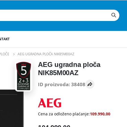
NTAKT
PLOČE
AEG UGRADNA PLOČA NIK85M00AZ
AEG ugradna ploča
NIK85M00AZ
ID proizvoda: 38408
Cena za odloženo plaćanje:
109.990,00