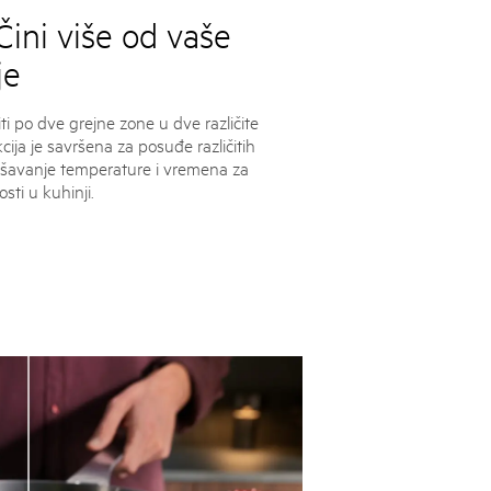
ini više od vaše
je
i po dve grejne zone u dve različite
ija je savršena za posuđe različitih
dešavanje temperature i vremena za
sti u kuhinji.