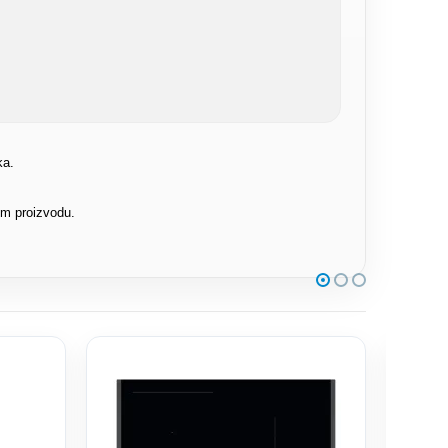
ka.
om proizvodu.