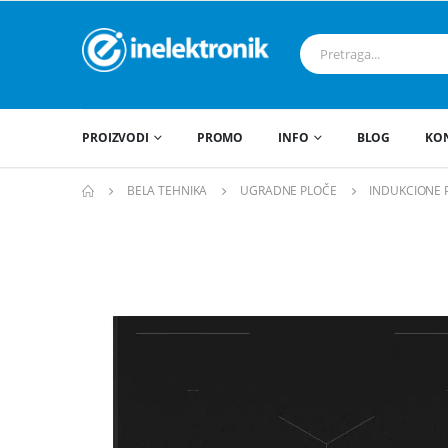
PROIZVODI
PROMO
INFO
BLOG
KO
BELA TEHNIKA
UGRADNE PLOČE
INDUKCIONE 