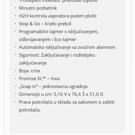
Minutni podsetnik
H2H kontrola aspiratora putem ploče
Stop & Go – kratki prekid
Programabilni tajmer s isključivanjem,
odbrojavanjem i Eco tajmer
Automatsko isključivanje sa zvučnim alarmom
Sigurnost: Zaključavanje i roditeljsko
zaključavanje
Boja: crna
Promise XL™ – Inox
„Snap in” – jednostavna ugradnja
Dimenzije u cm: 5,16 V x 76,6 Š x 51,6 D
Prava potrošača u skladu sa zakonom o zaštiti
potrošača.