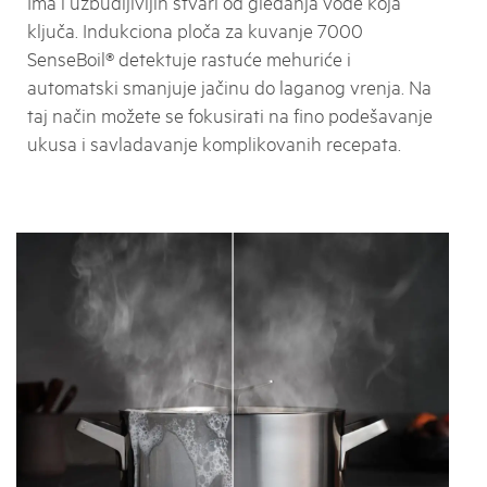
Ima i uzbudljivijih stvari od gledanja vode koja
ključa. Indukciona ploča za kuvanje 7000
SenseBoil® detektuje rastuće mehuriće i
automatski smanjuje jačinu do laganog vrenja. Na
taj način možete se fokusirati na fino podešavanje
ukusa i savladavanje komplikovanih recepata.