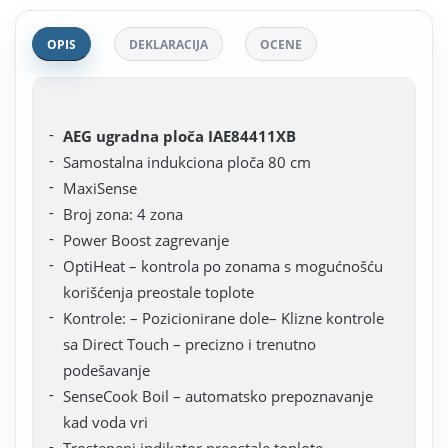
OPIS
DEKLARACIJA
OCENE
AEG ugradna ploča IAE84411XB
Samostalna indukciona ploča 80 cm
MaxiSense
Broj zona: 4 zona
Power Boost zagrevanje
OptiHeat – kontrola po zonama s mogućnošću
korišćenja preostale toplote
Kontrole: – Pozicionirane dole– Klizne kontrole
sa Direct Touch – precizno i trenutno
podešavanje
SenseCook Boil – automatsko prepoznavanje
kad voda vri
Trostepeni indikator preostale toplote