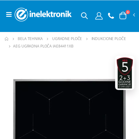
0
BELA TEHNIKA
UGRADNE PLOČE
INDUKCIONE PLOČE
AEG UGRADNA PLOČA IAE84411XB