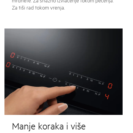
mrdnete. Za snažno izvlačenje tokom pečenja.
Za tiši rad tokom vrenja.
Manje koraka i više