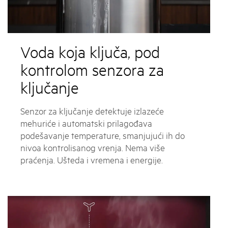
Voda koja ključa, pod
kontrolom senzora za
ključanje
Senzor za ključanje detektuje izlazeće
mehuriće i automatski prilagođava
podešavanje temperature, smanjujući ih do
nivoa kontrolisanog vrenja. Nema više
praćenja. Ušteda i vremena i energije.