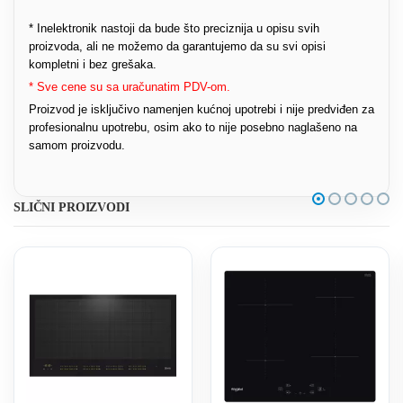
* Inelektronik nastoji da bude što preciznija u opisu svih
proizvoda, ali ne možemo da garantujemo da su svi opisi
kompletni i bez grešaka.
* Sve cene su sa uračunatim PDV-om.
Proizvod je isključivo namenjen kućnoj upotrebi i nije predviđen za
profesionalnu upotrebu, osim ako to nije posebno naglašeno na
samom proizvodu.
SLIČNI PROIZVODI