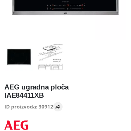
AEG ugradna ploča
IAE84411XB
ID proizvoda: 30912