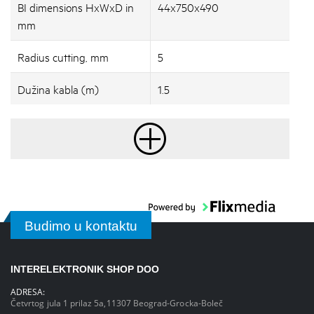
BI dimensions HxWxD in
44x750x490
mm
Radius cutting, mm
5
Dužina kabla (m)
1.5
Budimo u kontaktu
INTERELEKTRONIK SHOP DOO
ADRESA:
Četvrtog jula 1 prilaz 5a,11307 Beograd-Grocka-Boleč