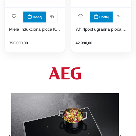
Dodaj
Dodaj
Miele Indukciona ploča KM 7697 FL
Whirlpool ugradna ploča WS Q2160 NE
390.000,00
42.990,00