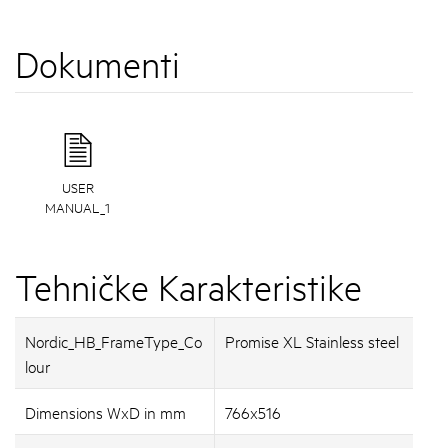
Dokumenti
USER
MANUAL_1
Tehničke Karakteristike
Nordic_HB_FrameType_Co
Promise XL Stainless steel
lour
Dimensions WxD in mm
766x516