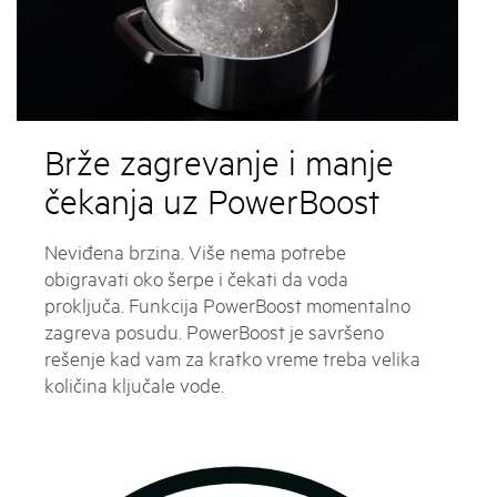
Brže zagrevanje i manje
čekanja uz PowerBoost
Neviđena brzina. Više nema potrebe
obigravati oko šerpe i čekati da voda
proključa. Funkcija PowerBoost momentalno
zagreva posudu. PowerBoost je savršeno
rešenje kad vam za kratko vreme treba velika
količina ključale vode.