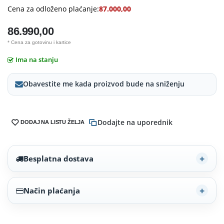
Cena za odloženo plaćanje:
87.000,00
86.990,00
* Cena za gotovinu i kartice
Ima na stanju
Obavestite me kada proizvod bude na sniženju
Dodajte na uporednik
DODAJ NA LISTU ŽELJA
Besplatna dostava
Način plaćanja