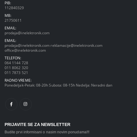
PIB:
112840329
MB:
21750611
EMAIL:
prodaja@inelektronik.com
EMAIL:
prodaja@inelektronik.com
reklamacije@inelektronik.com
office@inelektronik.com
TELEFON:
064 1144 728
011 8062 320
011 7873 521
RADNO VREME:
Ponedeljak-Petak: 08-20h Subota: 08-15h Nedelja: Neradni dan
PRIJAVITE SE ZA NEWSLETTER
Budite prvi informisani o nasim novim ponudama!!!