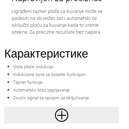
Ugrađeni tajmer ploče za kuvanje može se
podesiti na do jedan sat i automatski će
isključiti ploču za kuvanje kada to vreme
istekne. Za precizne rezultate bez napora.
Карактеристике
Vrsta ploče: indukcija
Indukcione zone sa booster funkcijom
Tajmer funkcija
Automatsko brzo zagrijavanje
Zvučni signal sa opcijom za isključivanje