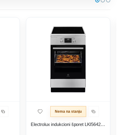
Nema na stanju
Electrolux indukcioni šporet LKI564266X