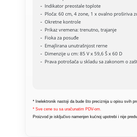
Indikator preostale toplote
Ploča: 60 cm, 4 zone, 1 x ovalno proširiva zo
Okretne kontrole
Prikaz vremena: trenutno, trajanje
Fioka za posuđe
Emajlirana unutrašnjost rerne
Dimenzije u cm: 85 V x 59,6 Š x 60 D
Prava potrošača u skladu sa zakonom o zašti
* Inelektronik nastoji da bude što preciznija u opisu svih 
* Sve cene su sa uračunatim PDV-om.
Proizvod je isključivo namenjen kućnoj upotrebi i nije pr