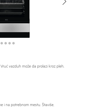
. Vruć vazduh može da prolazi kroz pleh,
e i na potrebnom mestu. Štaviše,