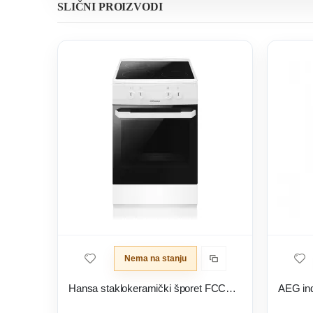
SLIČNI PROIZVODI
Nema na stanju
Hansa staklokeramički šporet FCCW530001
AEG in