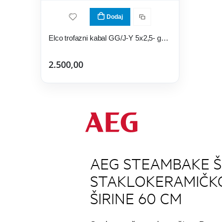
Dodaj
Elco trofazni kabal GG/J-Y 5x2,5- gumeni
2.500,00
AEG STEAMBAKE Š
STAKLOKERAMIČK
ŠIRINE 60 CM