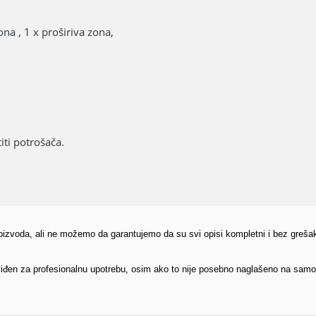
na , 1 x proširiva zona,
ti potrošača.
proizvoda, ali ne možemo da garantujemo da su svi opisi kompletni i bez greša
edviđen za profesionalnu upotrebu, osim ako to nije posebno naglašeno na sam