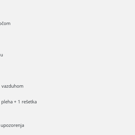
ločom
ju
im vazduhom
 pleha + 1 rešetka
, upozorenja