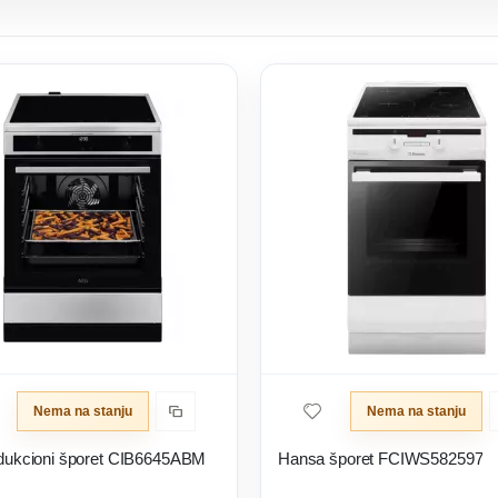
Nema na stanju
Nema na stanju
dukcioni šporet CIB6645ABM
Hansa šporet FCIWS582597