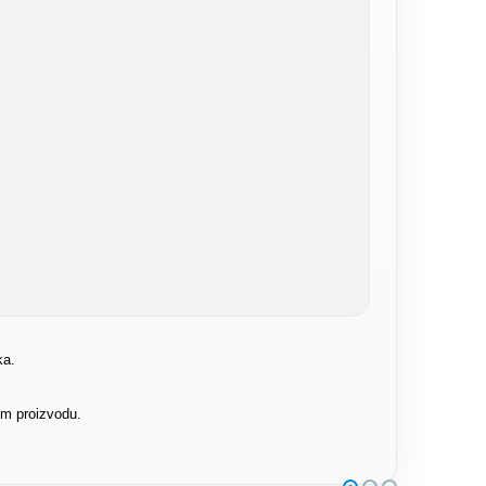
ka.
om proizvodu.