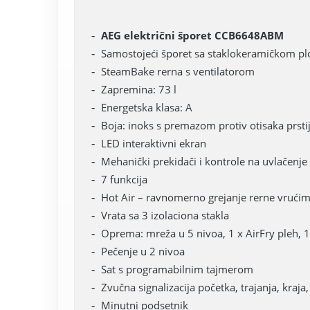
AEG električni šporet CCB6648ABM
Samostojeći šporet sa staklokeramičkom p
SteamBake rerna s ventilatorom
Zapremina: 73 l
Energetska klasa: A
Boja: inoks s premazom protiv otisaka prsti
LED interaktivni ekran
Mehanički prekidači i kontrole na uvlačenje
7 funkcija
Hot Air – ravnomerno grejanje rerne vruć
Vrata sa 3 izolaciona stakla
Oprema: mreža u 5 nivoa, 1 x AirFry pleh, 1
Pečenje u 2 nivoa
Sat s programabilnim tajmerom
Zvučna signalizacija početka, trajanja, kraja
Minutni podsetnik