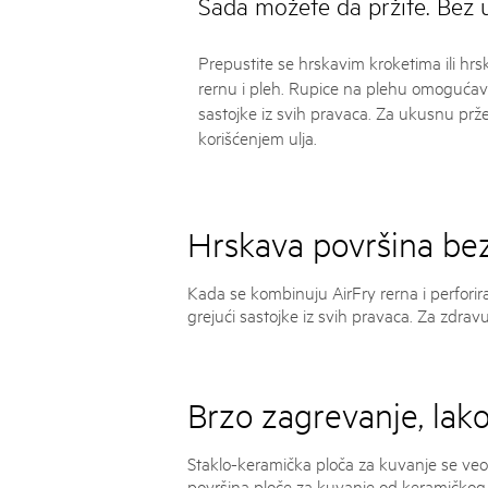
Sada možete da pržite. Bez u
Prepustite se hrskavim kroketima ili hr
rernu i pleh. Rupice na plehu omoguća
sastojke iz svih pravaca. Za ukusnu prž
korišćenjem ulja.
Hrskava površina bez
Kada se kombinuju AirFry rerna i perforir
grejući sastojke iz svih pravaca. Za zdravu
Brzo zagrevanje, lako
Staklo-keramička ploča za kuvanje se ve
površina ploče za kuvanje od keramičkog s