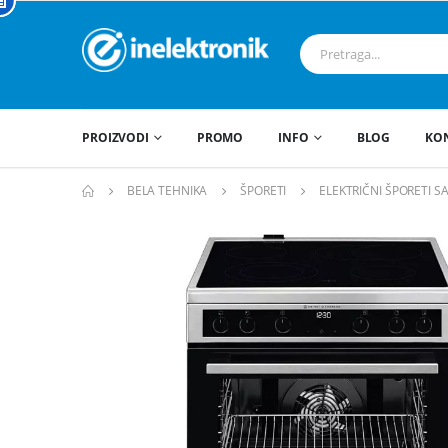
PROIZVODI
PROMO
INFO
BLOG
KO
BELA TEHNIKA
ŠPORETI
ELEKTRIČNI ŠPORETI 