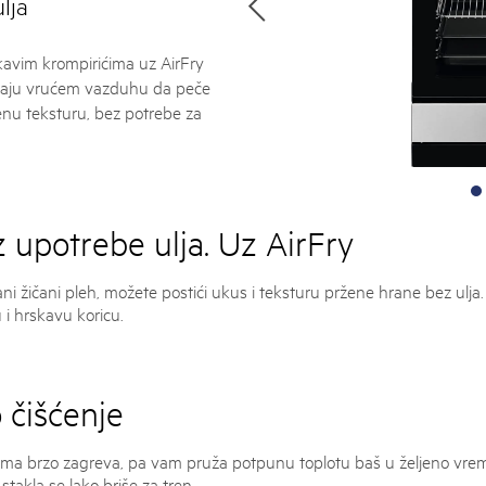
lja
skavim krompirićima uz AirFry
vaju vrućem vazduhu da peče
enu teksturu, bez potrebe za
 upotrebe ulja. Uz AirFry
ani žičani pleh, možete postići ukus i teksturu pržene hrane bez ulja
 i hrskavu koricu.
 čišćenje
oma brzo zagreva, pa vam pruža potpunu toplotu baš u željeno vrem
takla se lako briše za tren.