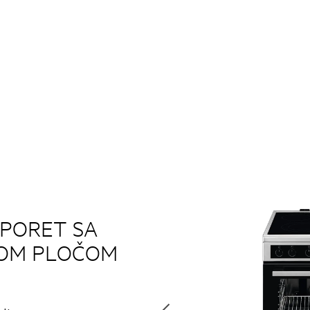
PORET SA
OM PLOČOM