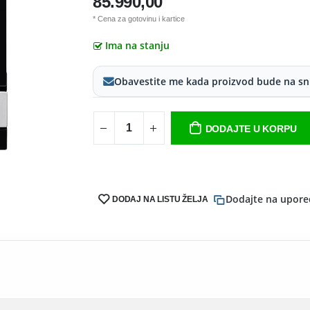
85.990,00
* Cena za gotovinu i kartice
Ima na stanju
Obavestite me kada proizvod bude na sn
DODAJTE U KORPU
Dodajte na upore
DODAJ NA LISTU ŽELJA