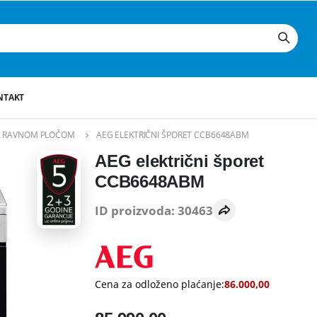
NTAKT
SA RAVNOM PLOČOM
AEG ELEKTRIČNI ŠPORET CCB6648ABM
AEG električni šporet
CCB6648ABM
ID proizvoda: 30463
Cena za odloženo plaćanje:
86.000,00