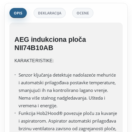
OPIS
DEKLARACIJA
OCENE
AEG indukciona ploča
NII74B10AB
KARAKTERISTIKE:
Senzor ključanja detektuje nadolazeće mehuriće
i automatski prilagođava postavke temperature,
smanjujući ih na kontrolirano lagano vrenje.
Nema više stalnog nadgledavanja. Ušteda i
vremena i energije.
Funkcija Hob2Hood® povezuje ploču za kuvanje
i aspiratorom. Aspirator automatski prilagođava
brzinu ventilatora zavisno od zagrejanosti ploče,