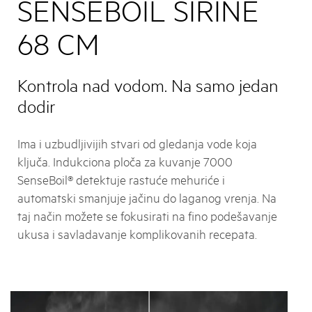
SENSEBOIL ŠIRINE
68 CM
Kontrola nad vodom. Na samo jedan
dodir
Ima i uzbudljivijih stvari od gledanja vode koja
ključa. Indukciona ploča za kuvanje 7000
SenseBoil® detektuje rastuće mehuriće i
automatski smanjuje jačinu do laganog vrenja. Na
taj način možete se fokusirati na fino podešavanje
ukusa i savladavanje komplikovanih recepata.