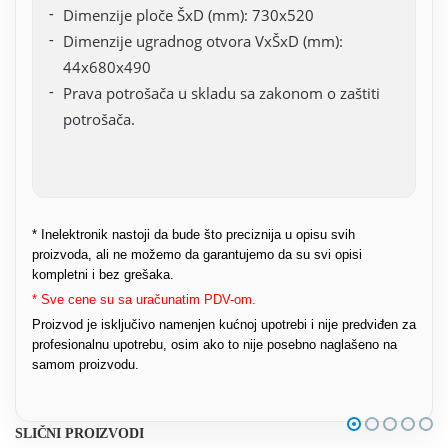
Dimenzije ploče ŠxD (mm): 730x520
Dimenzije ugradnog otvora VxŠxD (mm):
44x680x490
Prava potrošača u skladu sa zakonom o zaštiti
potrošača.
* Inelektronik nastoji da bude što preciznija u opisu svih
proizvoda, ali ne možemo da garantujemo da su svi opisi
kompletni i bez grešaka.
* Sve cene su sa uračunatim PDV-om.
Proizvod je isključivo namenjen kućnoj upotrebi i nije predviđen za
profesionalnu upotrebu, osim ako to nije posebno naglašeno na
samom proizvodu.
SLIČNI PROIZVODI