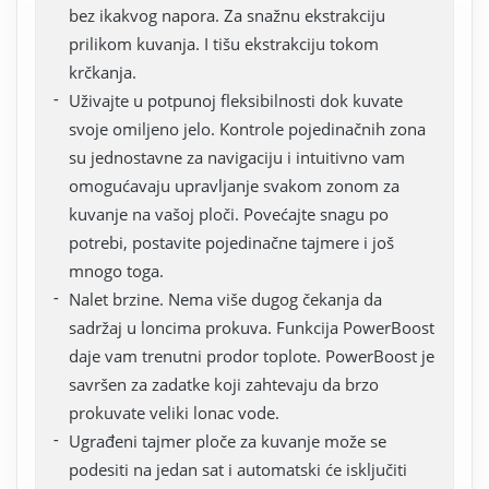
bez ikakvog napora. Za snažnu ekstrakciju
prilikom kuvanja. I tišu ekstrakciju tokom
krčkanja.
Uživajte u potpunoj fleksibilnosti dok kuvate
svoje omiljeno jelo. Kontrole pojedinačnih zona
su jednostavne za navigaciju i intuitivno vam
omogućavaju upravljanje svakom zonom za
kuvanje na vašoj ploči. Povećajte snagu po
potrebi, postavite pojedinačne tajmere i još
mnogo toga.
Nalet brzine. Nema više dugog čekanja da
sadržaj u loncima prokuva. Funkcija PowerBoost
daje vam trenutni prodor toplote. PowerBoost je
savršen za zadatke koji zahtevaju da brzo
prokuvate veliki lonac vode.
Ugrađeni tajmer ploče za kuvanje može se
podesiti na jedan sat i automatski će isključiti