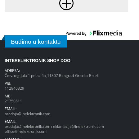
Budimo u kontaktu
INTERELEKTRONIK SHOP DOO
ADRESA:
Četvrtog jula 1 prilaz 5a,11307 Beograd-Grocka-Boleč
PIB:
112840329
MB:
21750611
EMAIL:
prodaja@inelektronik.com
EMAIL:
prodaja@inelektronik.com
reklamacije@inelektronik.com
office@inelektronik.com