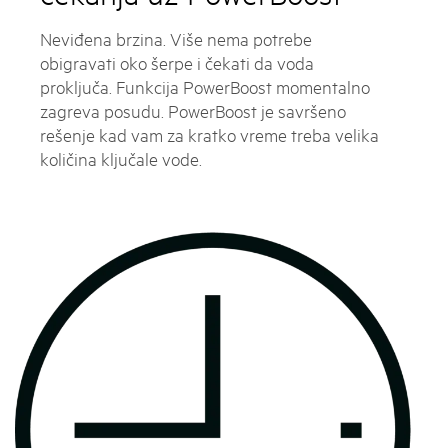
Neviđena brzina. Više nema potrebe
obigravati oko šerpe i čekati da voda
proključa. Funkcija PowerBoost momentalno
zagreva posudu. PowerBoost je savršeno
rešenje kad vam za kratko vreme treba velika
količina ključale vode.