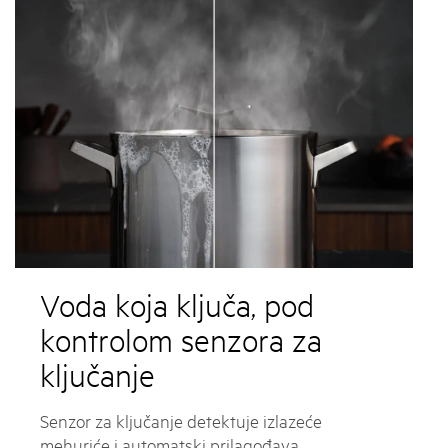
Voda koja ključa, pod
kontrolom senzora za
ključanje
Senzor za ključanje detektuje izlazeće
mehuriće i automatski prilagođava