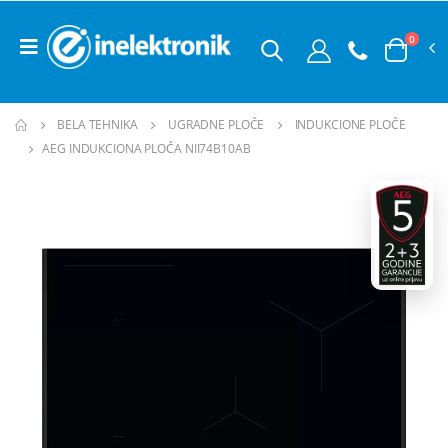
0
BELA TEHNIKA
UGRADNE PLOČE
INDUKCIONE PLOČE
AEG INDUKCIONA PLOČA NII74B10AB