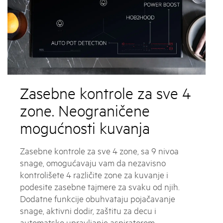
Zasebne kontrole za sve 4
zone. Neograničene
mogućnosti kuvanja
Zasebne kontrole za sve 4 zone, sa 9 nivoa
snage, omogućavaju vam da nezavisno
kontrolišete 4 različite zone za kuvanje i
podesite zasebne tajmere za svaku od njih.
Dodatne funkcije obuhvataju pojačavanje
snage, aktivni dodir, zaštitu za decu i
automatsko upravljanje aspiratorom.