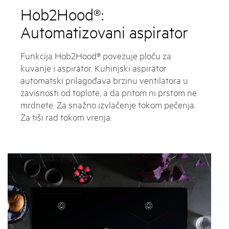
Hob2Hood®:
Automatizovani aspirator
Funkcija Hob2Hood® povezuje ploču za
kuvanje i aspirator. Kuhinjski aspirator
automatski prilagođava brzinu ventilatora u
zavisnosti od toplote, a da pritom ni prstom ne
mrdnete. Za snažno izvlačenje tokom pečenja.
Za tiši rad tokom vrenja.