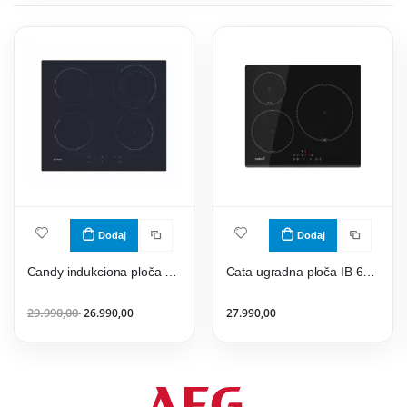
Dodaj
Dodaj
Candy indukciona ploča CI 642C/E1
Cata ugradna ploča IB 6303 E2 BK
29.990,00
26.990,00
27.990,00