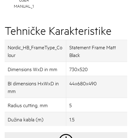
MANUAL_1
Tehničke Karakteristike
Nordic_HB_FrameType_Co
Statement Frame Matt
lour
Black
Dimensions WxD in mm
730x520
BI dimensions HxWxD in
44x680x490
mm
Radius cutting, mm
5
Dužina kabla (m)
1.5