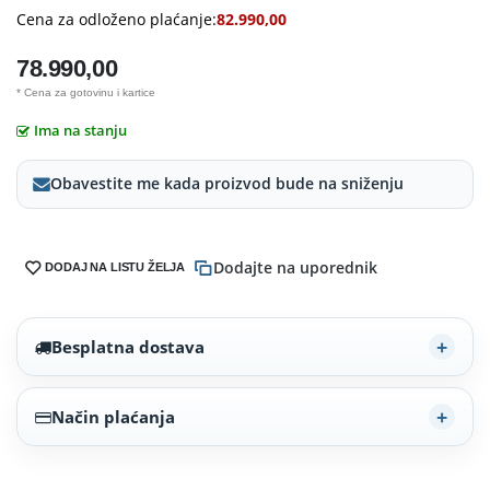
Cena za odloženo plaćanje:
82.990,00
78.990,00
* Cena za gotovinu i kartice
Ima na stanju
Obavestite me kada proizvod bude na sniženju
Dodajte na uporednik
DODAJ NA LISTU ŽELJA
Besplatna dostava
Način plaćanja