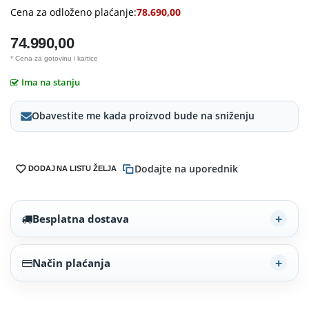
Cena za odloženo plaćanje:
78.690,00
74.990,00
* Cena za gotovinu i kartice
Ima na stanju
Obavestite me kada proizvod bude na sniženju
Dodajte na uporednik
DODAJ NA LISTU ŽELJA
Besplatna dostava
Način plaćanja