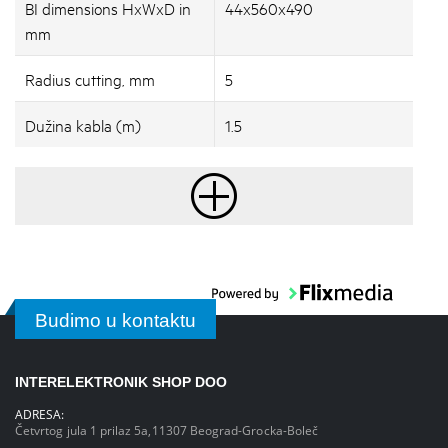
BI dimensions HxWxD in
44x560x490
mm
Radius cutting, mm
5
Dužina kabla (m)
1.5
Budimo u kontaktu
INTERELEKTRONIK SHOP DOO
ADRESA:
Četvrtog jula 1 prilaz 5a,11307 Beograd-Grocka-Boleč