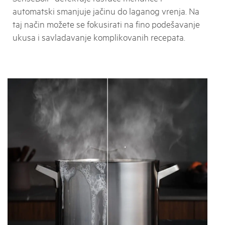
automatski smanjuje jačinu do laganog vrenja. Na
taj način možete se fokusirati na fino podešavanje
ukusa i savladavanje komplikovanih recepata.