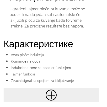
Ugrađeni tajmer ploče za kuvanje može se
podesiti na do jedan sat i automatski će
isključiti ploču za kuvanje kada to vreme
istekne. Za precizne rezultate bez napora.
Карактеристике
Vrsta ploče: indukcija
Komande na dodir
Indukcione zone sa booster funkcijom
Tajmer funkcija
Zvučni signal sa opcijom za isključivanje