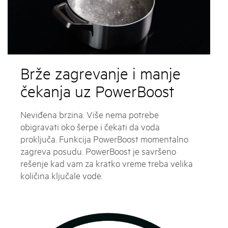
Brže zagrevanje i manje
čekanja uz PowerBoost
Neviđena brzina. Više nema potrebe
obigravati oko šerpe i čekati da voda
proključa. Funkcija PowerBoost momentalno
zagreva posudu. PowerBoost je savršeno
rešenje kad vam za kratko vreme treba velika
količina ključale vode.