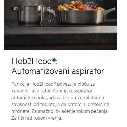
Hob2Hood®:
Automatizovani aspirator
Funkcija Hob2Hood® povezuje ploču za
kuvanje i aspirator. Kuhinjski aspirator
automatski prilagođava brzinu ventilatora u
zavisnosti od toplote, a da pritom ni prstom ne
mrdnete. Za snažno izvlačenje tokom pečenja.
Za tiši rad tokom vrenja.