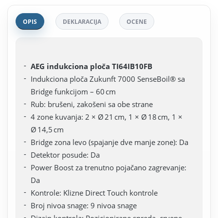
OPIS
DEKLARACIJA
OCENE
AEG indukciona ploča TI64IB10FB
Indukciona ploča Zukunft 7000 SenseBoil® sa
Bridge funkcijom – 60 cm
Rub: brušeni, zakošeni sa obe strane
4 zone kuvanja: 2 × Ø 21 cm, 1 × Ø 18 cm, 1 ×
Ø 14,5 cm
Bridge zona levo (spajanje dve manje zone): Da
Detektor posude: Da
Power Boost za trenutno pojačano zagrevanje:
Da
Kontrole: Klizne Direct Touch kontrole
Broj nivoa snage: 9 nivoa snage
Dizajn kontrola: Pozicionirane spreda, crvene