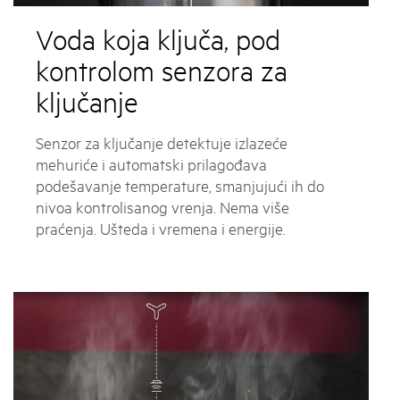
Voda koja ključa, pod
kontrolom senzora za
ključanje
Senzor za ključanje detektuje izlazeće
mehuriće i automatski prilagođava
podešavanje temperature, smanjujući ih do
nivoa kontrolisanog vrenja. Nema više
praćenja. Ušteda i vremena i energije.