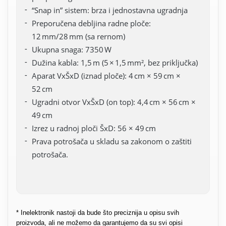
“Snap in” sistem: brza i jednostavna ugradnja
Preporučena debljina radne ploče:
12 mm/28 mm (sa rernom)
Ukupna snaga: 7350 W
Dužina kabla: 1,5 m (5 × 1,5 mm², bez priključka)
Aparat VxŠxD (iznad ploče): 4 cm × 59 cm ×
52 cm
Ugradni otvor VxŠxD (on top): 4,4 cm × 56 cm ×
49 cm
Izrez u radnoj ploči ŠxD: 56 × 49 cm
Prava potrošača u skladu sa zakonom o zaštiti
potrošača.
* Inelektronik nastoji da bude što preciznija u opisu svih
proizvoda, ali ne možemo da garantujemo da su svi opisi