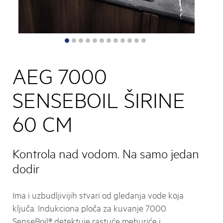
AEG 7000
SENSEBOIL ŠIRINE
60 CM
Kontrola nad vodom. Na samo jedan
dodir
Ima i uzbudljivijih stvari od gledanja vode koja
ključa. Indukciona ploča za kuvanje 7000
SenseBoil® detektuje rastuće mehuriće i