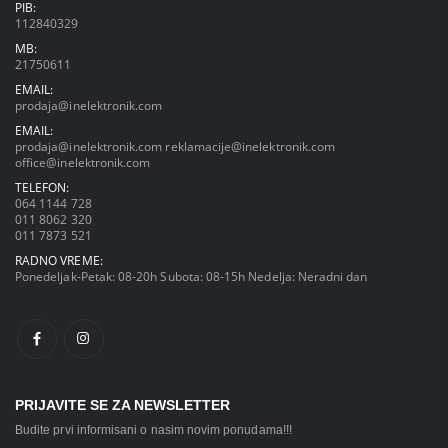
PIB:
112840329
MB:
21750611
EMAIL:
prodaja@inelektronik.com
EMAIL:
prodaja@inelektronik.com
reklamacije@inelektronik.com
office@inelektronik.com
TELEFON:
064 1144 728
011 8062 320
011 7873 521
RADNO VREME:
Ponedeljak-Petak: 08-20h Subota: 08-15h Nedelja: Neradni dan
PRIJAVITE SE ZA NEWSLETTER
Budite prvi informisani o nasim novim ponudama!!!