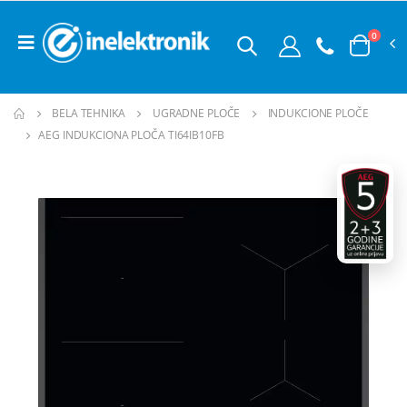
0
BELA TEHNIKA
UGRADNE PLOČE
INDUKCIONE PLOČE
AEG INDUKCIONA PLOČA TI64IB10FB