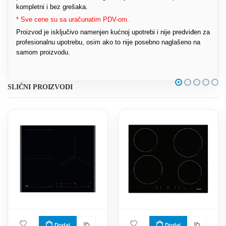
kompletni i bez grešaka.
* Sve cene su sa uračunatim PDV-om.
Proizvod je isključivo namenjen kućnoj upotrebi i nije predviđen za
profesionalnu upotrebu, osim ako to nije posebno naglašeno na
samom proizvodu.
SLIČNI PROIZVODI
Dodaj
Dodaj