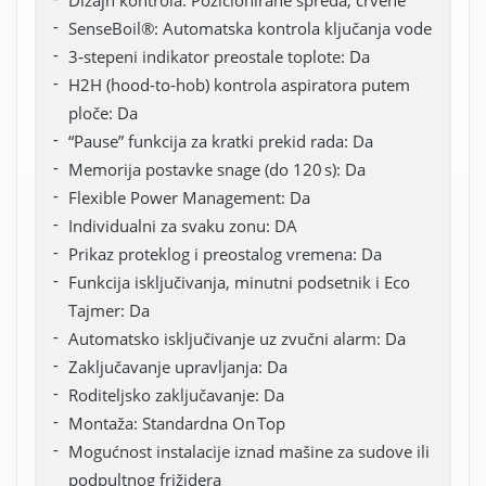
SenseBoil®: Automatska kontrola ključanja vode
3‑stepeni indikator preostale toplote: Da
H2H (hood‑to‑hob) kontrola aspiratora putem
ploče: Da
“Pause” funkcija za kratki prekid rada: Da
Memorija postavke snage (do 120 s): Da
Flexible Power Management: Da
Individualni za svaku zonu: DA
Prikaz proteklog i preostalog vremena: Da
Funkcija isključivanja, minutni podsetnik i Eco
Tajmer: Da
Automatsko isključivanje uz zvučni alarm: Da
Zaključavanje upravljanja: Da
Roditeljsko zaključavanje: Da
Montaža: Standardna On Top
Mogućnost instalacije iznad mašine za sudove ili
podpultnog frižidera