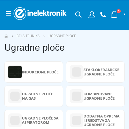
0
BELA TEHNIKA
UGRADNE PLOČE
Ugradne ploče
STAKLOKERAMIČKE
INDUKCIONE PLOČE
UGRADNE PLOČE
UGRADNE PLOČE
KOMBINOVANE
NA GAS
UGRADNE PLOČE
DODATNA OPREMA
UGRADNE PLOČE SA
I SREDSTVA ZA
ASPIRATOROM
UGRADNE PLOČE