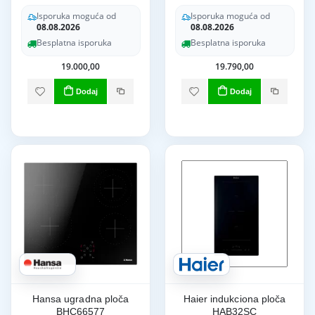
Isporuka moguća od
Isporuka moguća od
08.08.2026
08.08.2026
Besplatna isporuka
Besplatna isporuka
19.000,00
19.790,00
Dodaj
Dodaj
Hansa ugradna ploča
Haier indukciona ploča
BHC66577
HAB32SC