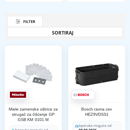
FILTER
Miele zamenske oštrice za
Bosch ravna cev
strugač za čišćenje GP
HEZ9VDSS1
GSB KM 0101 M
Isporuka moguća od
Isporuka moguća od