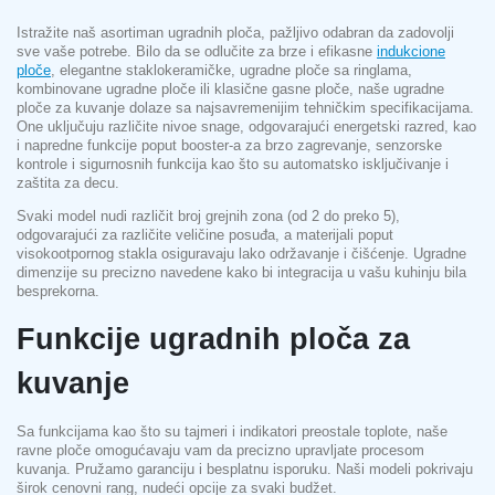
Istražite naš asortiman ugradnih ploča, pažljivo odabran da zadovolji
sve vaše potrebe. Bilo da se odlučite za brze i efikasne
indukcione
ploče
, elegantne staklokeramičke, ugradne ploče sa ringlama,
kombinovane ugradne ploče ili klasične gasne ploče, naše ugradne
ploče za kuvanje dolaze sa najsavremenijim tehničkim specifikacijama.
One uključuju različite nivoe snage, odgovarajući energetski razred, kao
i napredne funkcije poput booster-a za brzo zagrevanje, senzorske
kontrole i sigurnosnih funkcija kao što su automatsko isključivanje i
zaštita za decu.
Svaki model nudi različit broj grejnih zona (od 2 do preko 5),
odgovarajući za različite veličine posuđa, a materijali poput
visokootpornog stakla osiguravaju lako održavanje i čišćenje. Ugradne
dimenzije su precizno navedene kako bi integracija u vašu kuhinju bila
besprekorna.
Funkcije ugradnih ploča za
kuvanje
Sa funkcijama kao što su tajmeri i indikatori preostale toplote, naše
ravne ploče omogućavaju vam da precizno upravljate procesom
kuvanja. Pružamo garanciju i besplatnu isporuku. Naši modeli pokrivaju
širok cenovni rang, nudeći opcije za svaki budžet.