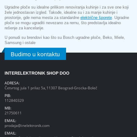
Ugradne ploče su idealne prilikom renoviranja kuhinje i za sve one koji
žele jednostavan izgled. Takođe, idealne su i za manje kuhinje i
prostorije, gde nema mesta za standardne
električne šporete
. Ugradne
ploče se mogu ugraditi nevezano za rernu, što predstavlja idealno
rešenje za kancelarije.
U ponudi su brendovi kao što su Bosch ugradne ploče, Beko, Miele,
Samsung i ostale
Budimo u kontaktu
INTERELEKTRONIK SHOP DOO
ADRESA:
Četvrtog jula 1 prilaz 5a,11307 Beograd-Grocka-Boleč
PIB:
112840329
MB:
21750611
EMAIL:
prodaja@inelektronik.com
EMAIL: