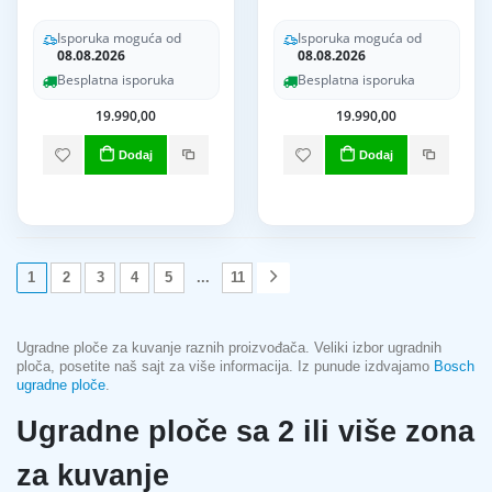
Isporuka moguća od
Isporuka moguća od
08.08.2026
08.08.2026
Besplatna isporuka
Besplatna isporuka
19.990,00
19.990,00
Dodaj
Dodaj
1
2
3
4
5
...
11
Ugradne ploče za kuvanje raznih proizvođača. Veliki izbor ugradnih
ploča, posetite naš sajt za više informacija. Iz punude izdvajamo
Bosch
ugradne ploče
.
Ugradne ploče sa 2 ili više zona
za kuvanje