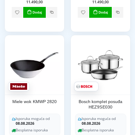
11.490,00
11.490,00
Dodaj
Dodaj
Miele wok KMWP 2820
Bosch komplet posuđa
HEZ9SE030
Isporuka moguća od
Isporuka moguća od
08.08.2026
08.08.2026
Besplatna isporuka
Besplatna isporuka