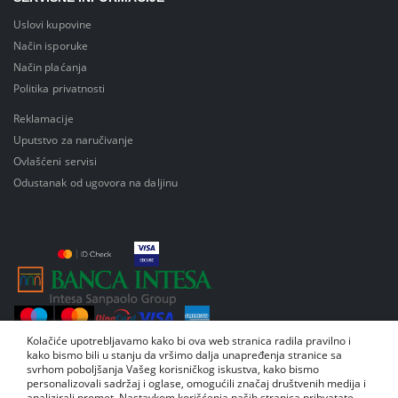
Uslovi kupovine
Način isporuke
Način plaćanja
Politika privatnosti
Reklamacije
Uputstvo za naručivanje
Ovlašćeni servisi
Odustanak od ugovora na daljinu
Kolačiće upotrebljavamo kako bi ova web stranica radila pravilno i
kako bismo bili u stanju da vršimo dalja unapređenja stranice sa
svrhom poboljšanja Vašeg korisničkog iskustva, kako bismo
personalizovali sadržaj i oglase, omogućili značaj društvenih medija i
analizirali promet. Nastavkom korišćenja naših stranica prihvatate