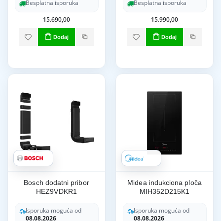
Besplatna isporuka
Besplatna isporuka
15.690,00
15.990,00
Dodaj
Dodaj
Bosch dodatni pribor
Midea indukciona ploča
HEZ9VDKR1
MIH352D215K1
Isporuka moguća od
Isporuka moguća od
08.08.2026
08.08.2026