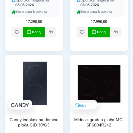
Isporuka moguća od
Isporuka moguća od
08.08.2026
08.08.2026
Besplatna isporuka
Besplatna isporuka
17.290,00
17.990,00
Dodaj
Dodaj
Candy indukciona domino
Midea ugradna ploča MC-
ploča CID 30/G3
6F6004R242