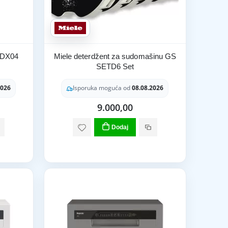
6DX04
Miele deterdžent za sudomašinu GS
SETD6 Set
2026
Isporuka moguća od
08.08.2026
9.000,00
Dodaj