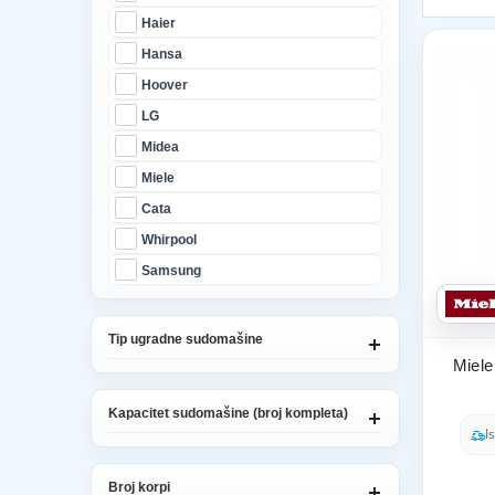
Haier
Hansa
Hoover
LG
Midea
Miele
Cata
Whirpool
Samsung
Tip ugradne sudomašine
Miele
Kapacitet sudomašine (broj kompleta)
I
Broj korpi