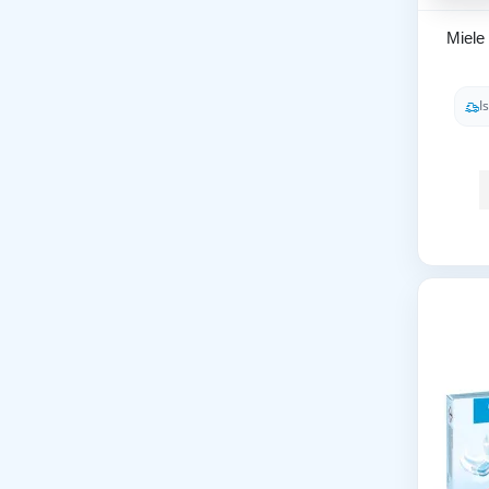
Miele
I