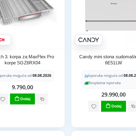
h 3. korpa za MaxFlex Pro
Candy mini stona sudomaš
korpe SGZ6RX04
6E51LW
sporuka moguća od
08.08.2026
Isporuka moguća od
08.08.
Besplatna isporuka
9.790,00
29.990,00
Dodaj
Dodaj