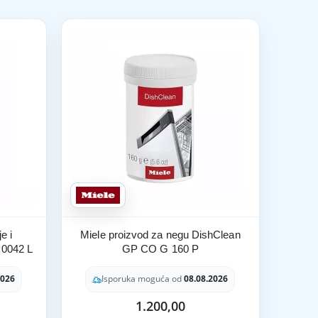
e i
Miele proizvod za negu DishClean
 0042 L
GP CO G 160 P
2026
Isporuka moguća od
08.08.2026
1.200,00