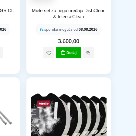
u GS CL
Miele set za negu uređaja DishClean
& IntenseClean
2026
Isporuka moguća od
08.08.2026
3.600,00
Dodaj