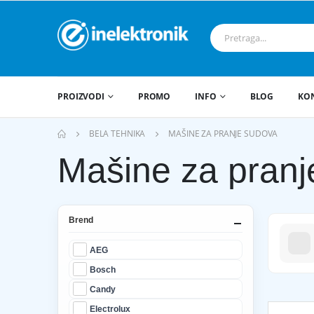
PROIZVODI
PROMO
INFO
BLOG
KO
BELA TEHNIKA
MAŠINE ZA PRANJE SUDOVA
Mašine za pranj
Brend
AEG
Bosch
Candy
Electrolux