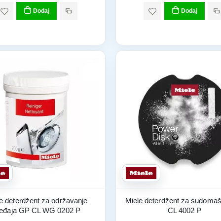
Dodaj
Dodaj
e deterdžent za održavanje
Miele deterdžent za sudoma
ređaja GP CL WG 0202 P
CL 4002 P