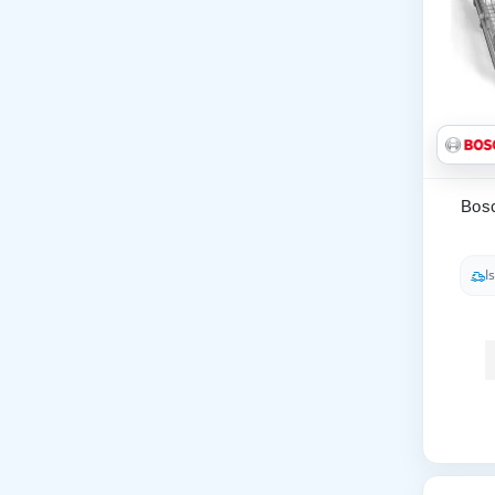
Bosc
I