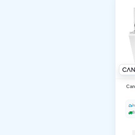
Can
I
B