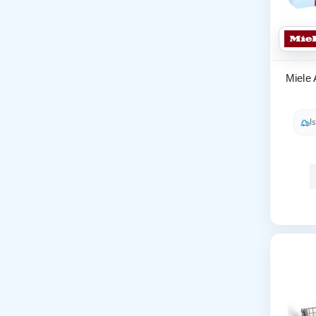
Miele 
I