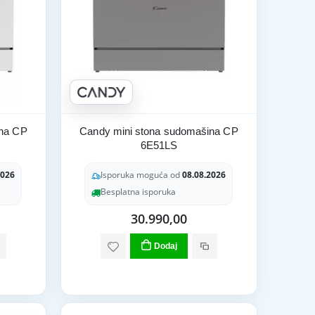
ina CP
Candy mini stona sudomašina CP
6E51LS
2026
Isporuka moguća od
08.08.2026
Besplatna isporuka
30.990,00
Dodaj