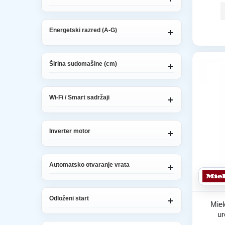
Energetski razred (A-G)
Širina sudomašine (cm)
Wi-Fi / Smart sadržaji
Inverter motor
Automatsko otvaranje vrata
Odloženi start
Miel
u