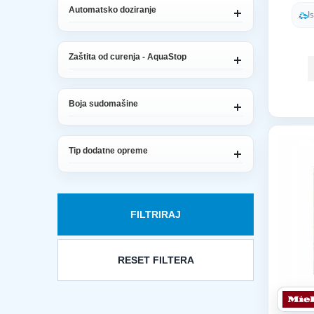
Automatsko doziranje
I
Zaštita od curenja - AquaStop
Boja sudomašine
Tip dodatne opreme
FILTRIRAJ
RESET FILTERA