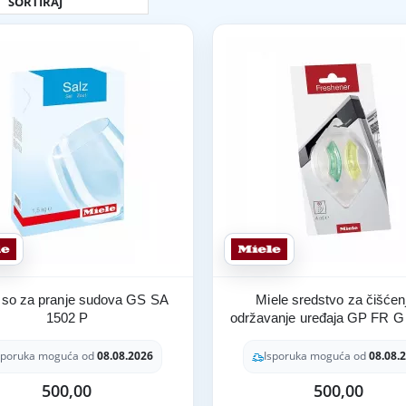
 so za pranje sudova GS SA
Miele sredstvo za čišćenj
1502 P
održavanje uređaja GP FR G
sporuka moguća od
08.08.2026
Isporuka moguća od
08.08.
500,00
500,00