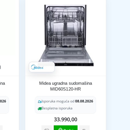
ina
Midea ugradna sudomašina
MID60S120-HR
2026
Isporuka moguća od
08.08.2026
Besplatna isporuka
33.990,00