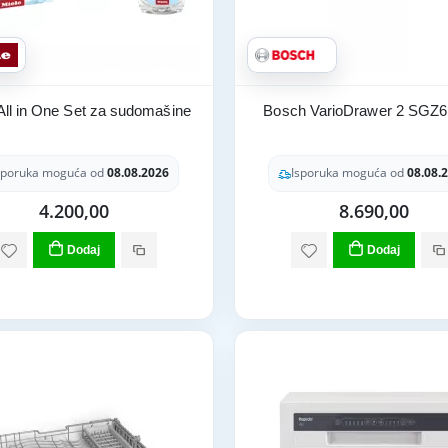
All in One Set za sudomašine
Bosch VarioDrawer 2 SGZ
sporuka moguća od
08.08.2026
Isporuka moguća od
08.08.
4.200,00
8.690,00
Dodaj
Dodaj