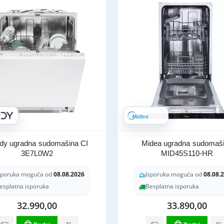
dy ugradna sudomašina CI
Midea ugradna sudomaš
3E7L0W2
MID45S110-HR
sporuka moguća od
08.08.2026
Isporuka moguća od
08.08.
esplatna isporuka
Besplatna isporuka
32.990,00
33.890,00