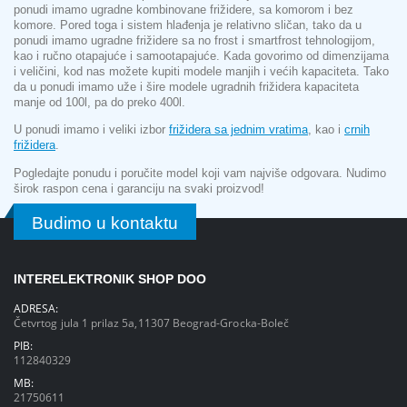
ponudi imamo ugradne kombinovane frižidere, sa komorom i bez
komore. Pored toga i sistem hlađenja je relativno sličan, tako da u
ponudi imamo ugradne frižidere sa no frost i smartfrost tehnologijom,
kao i ručno otapajuće i samootapajuće. Kada govorimo od dimenzijama
i veličini, kod nas možete kupiti modele manjih i većih kapaciteta. Tako
da u ponudi imamo uže i šire modele ugradnih frižidera kapaciteta
manje od 100l, pa do preko 400l.
U ponudi imamo i veliki izbor
frižidera sa jednim vratima
, kao i
crnih
frižidera
.
Pogledajte ponudu i poručite model koji vam najviše odgovara. Nudimo
širok raspon cena i garanciju na svaki proizvod!
Budimo u kontaktu
INTERELEKTRONIK SHOP DOO
ADRESA:
Četvrtog jula 1 prilaz 5a,11307 Beograd-Grocka-Boleč
PIB:
112840329
MB:
21750611