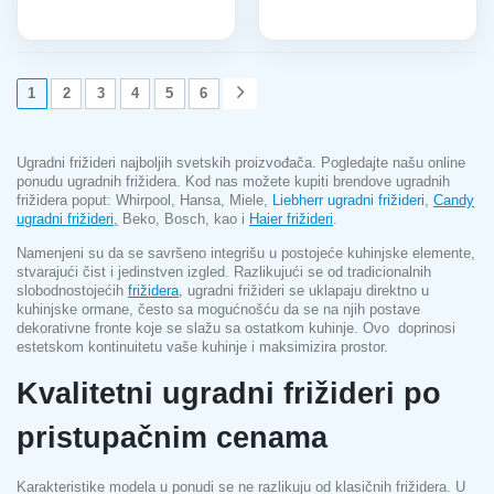
1
2
3
4
5
6
Ugradni frižideri najboljih svetskih proizvođača. Pogledajte našu online
ponudu ugradnih frižidera. Kod nas možete kupiti brendove ugradnih
frižidera poput: Whirpool, Hansa, Miele,
Liebherr ugradni frižideri
,
Candy
ugradni frižideri
,
Beko, Bosch, kao i
Haier frižideri
.
Namenjeni su da se savršeno integrišu u postojeće kuhinjske elemente,
stvarajući čist i jedinstven izgled. Razlikujući se od tradicionalnih
slobodnostojećih
frižidera
, ugradni frižideri se uklapaju direktno u
kuhinjske ormane, često sa mogućnošću da se na njih postave
dekorativne fronte koje se slažu sa ostatkom kuhinje. Ovo doprinosi
estetskom kontinuitetu vaše kuhinje i maksimizira prostor.
Kvalitetni ugradni frižideri po
pristupačnim cenama
Karakteristike modela u ponudi se ne razlikuju od klasičnih frižidera. U