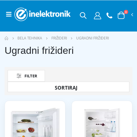
0
BELA TEHNIKA
FRIŽIDERI
UGRADNI FRIŽIDERI
Ugradni frižideri
FILTER