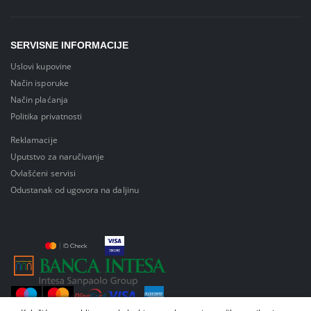
SERVISNE INFORMACIJE
Uslovi kupovine
Način isporuke
Način plaćanja
Politika privatnosti
Reklamacije
Uputstvo za naručivanje
Ovlašćeni servisi
Odustanak od ugovora na daljinu