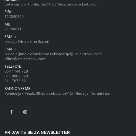
Četvrtog jula 1 prilaz 5a,11307 Beograd-Grocka-Boleč
PIB:
112840329
MB:
21750611
EMAIL:
prodaja@inelektronik.com
EMAIL:
prodaja@inelektronik.com
reklamacije@inelektronik.com
office@inelektronik.com
TELEFON:
064 1144 728
011 8062 320
011 7873 521
RADNO VREME:
Ponedeljak-Petak: 08-20h Subota: 08-15h Nedelja: Neradni dan
PRIJAVITE SE ZA NEWSLETTER