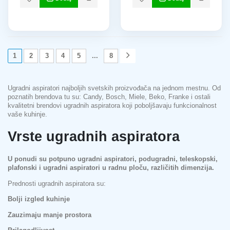
1
2
3
4
5
...
8
Ugradni aspiratori najboljih svetskih proizvođača na jednom mestnu. Od
poznatih brendova tu su: Candy, Bosch, Miele, Beko, Franke i ostali
kvalitetni brendovi ugradnih aspiratora koji poboljšavaju funkcionalnost
vaše kuhinje.
Vrste ugradnih aspiratora
U ponudi su potpuno ugradni aspiratori, podugradni, teleskopski,
plafonski i ugradni aspiratori u radnu ploču, različitih dimenzija.
Prednosti ugradnih aspiratora su:
Bolji izgled kuhinje
Zauzimaju manje prostora