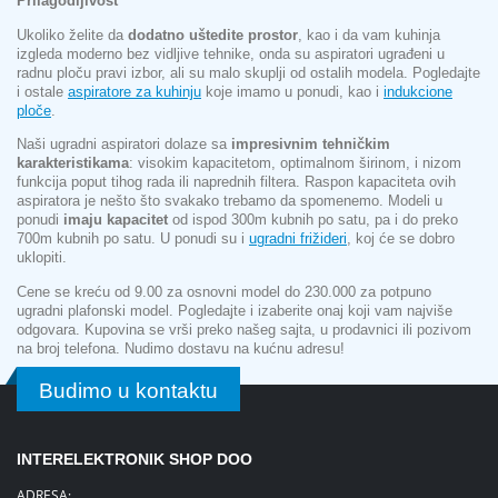
Prilagodljivost
Ukoliko želite da
dodatno uštedite prostor
, kao i da vam kuhinja
izgleda moderno bez vidljive tehnike, onda su aspiratori ugrađeni u
radnu ploču pravi izbor, ali su malo skuplji od ostalih modela. Pogledajte
i ostale
aspiratore za kuhinju
koje imamo u ponudi, kao i
indukcione
ploče
.
Naši ugradni aspiratori dolaze sa
impresivnim tehničkim
karakteristikama
: visokim kapacitetom, optimalnom širinom, i nizom
funkcija poput tihog rada ili naprednih filtera. Raspon kapaciteta ovih
aspiratora je nešto što svakako trebamo da spomenemo. Modeli u
ponudi
imaju kapacitet
od ispod 300m kubnih po satu, pa i do preko
700m kubnih po satu. U ponudi su i
ugradni frižideri
, koj će se dobro
uklopiti.
Cene se kreću od 9.00 za osnovni model do 230.000 za potpuno
ugradni plafonski model. Pogledajte i izaberite onaj koji vam najviše
odgovara. Kupovina se vrši preko našeg sajta, u prodavnici ili pozivom
na broj telefona. Nudimo dostavu na kućnu adresu!
Budimo u kontaktu
INTERELEKTRONIK SHOP DOO
ADRESA: