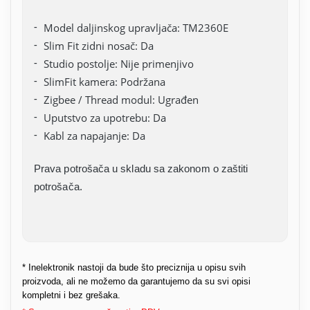
Model daljinskog upravljača: TM2360E
Slim Fit zidni nosač: Da
Studio postolje: Nije primenjivo
SlimFit kamera: Podržana
Zigbee / Thread modul: Ugrađen
Uputstvo za upotrebu: Da
Kabl za napajanje: Da
Prava potrošača u skladu sa zakonom o zaštiti
potrošača.
* Inelektronik nastoji da bude što preciznija u opisu svih
proizvoda, ali ne možemo da garantujemo da su svi opisi
kompletni i bez grešaka.