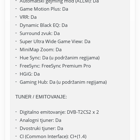
Automatski gejming mod (ALLM): Da
Game Motion Plus: Da
VRR: Da
Dynamic Black EQ: Da
Surround zvuk: Da
Super Ultra Wide Game View: Da
MiniMap Zoom: Da
Hue Sync: Da (u podržanim regijama)
FreeSync: FreeSync Premium Pro
HGiG: Da
Gaming Hub: Da (u podržanim regijama)
TUNER / EMITOVANJE:
Digitalno emitovanje: DVB-T2CS2 x 2
Analogni tjuner: Da
Dvostruki tjuner: Da
CI (Common Interface): CI+(1.4)