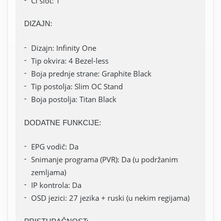
CI slot: 1
DIZAJN:
Dizajn: Infinity One
Tip okvira: 4 Bezel-less
Boja prednje strane: Graphite Black
Tip postolja: Slim OC Stand
Boja postolja: Titan Black
DODATNE FUNKCIJE:
EPG vodič: Da
Snimanje programa (PVR): Da (u podržanim
zemljama)
IP kontrola: Da
OSD jezici: 27 jezika + ruski (u nekim regijama)