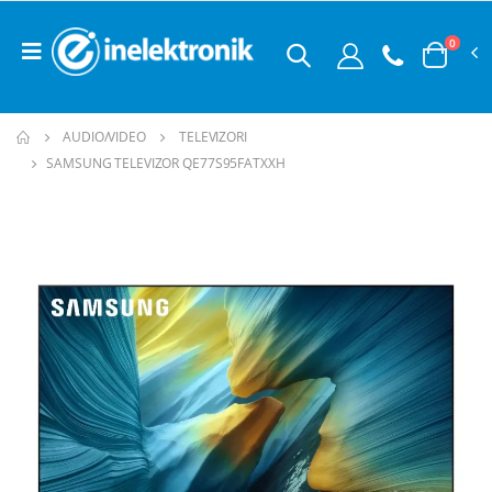
0
AUDIO/VIDEO
TELEVIZORI
SAMSUNG TELEVIZOR QE77S95FATXXH