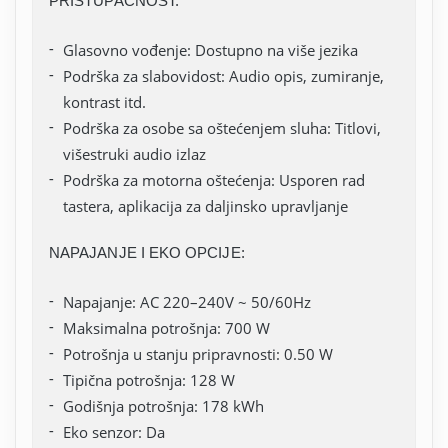
PRISTUPAČNOST:
Glasovno vođenje: Dostupno na više jezika
Podrška za slabovidost: Audio opis, zumiranje,
kontrast itd.
Podrška za osobe sa oštećenjem sluha: Titlovi,
višestruki audio izlaz
Podrška za motorna oštećenja: Usporen rad
tastera, aplikacija za daljinsko upravljanje
NAPAJANJE I EKO OPCIJE:
Napajanje: AC 220–240V ~ 50/60Hz
Maksimalna potrošnja: 700 W
Potrošnja u stanju pripravnosti: 0.50 W
Tipična potrošnja: 128 W
Godišnja potrošnja: 178 kWh
Eko senzor: Da