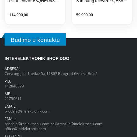
LG televizor 55QNED93A6A
Samsung televizor QE55Q8FAAUXXH
114.990,00
59.990,00
Budimo u kontaktu
INTERELEKTRONIK SHOP DOO
ADRESA:
Četvrtog jula 1 prilaz 5a,11307 Beograd-Grocka-Boleč
PIB:
112840329
MB:
21750611
EMAIL:
prodaja@inelektronik.com
EMAIL:
prodaja@inelektronik.com
reklamacije@inelektronik.com
office@inelektronik.com
TELEFON: