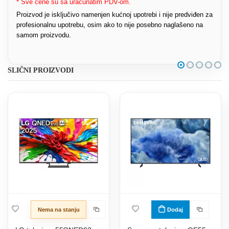
* Sve cene su sa uračunatim PDV-om.
Proizvod je isključivo namenjen kućnoj upotrebi i nije predviđen za
profesionalnu upotrebu, osim ako to nije posebno naglašeno na
samom proizvodu.
SLIČNI PROIZVODI
Nema na stanju
Dodaj