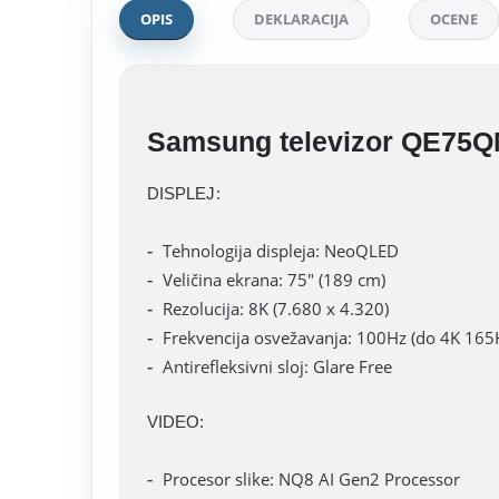
OPIS
DEKLARACIJA
OCENE
Samsung televizor QE75
DISPLEJ:
Tehnologija displeja: NeoQLED
Veličina ekrana: 75" (189 cm)
Rezolucija: 8K (7.680 x 4.320)
Frekvencija osvežavanja: 100Hz (do 4K 165
Antirefleksivni sloj: Glare Free
VIDEO:
Procesor slike: NQ8 AI Gen2 Processor