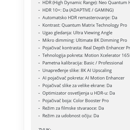
HDR (High Dynamic Range): Neo Quantum 
HDR 10+: Da (ADAPTIVE / GAMING)
Automatsko HDR remasterovanje: Da
Kontrast: Quantum Matrix Technology Pro
Ugao gledanja: Ultra Viewing Angle
Mikro dimming: Ultimate 8K Dimming Pro
Pojačivač kontrasta: Real Depth Enhancer P
Tehnologija pokreta: Motion Xcelerator 16
Pametna kalibracija: Basic / Professional
Unapređenje slike: 8K AI Upscaling
AI pojačivač pokreta: AI Motion Enhancer
Pojačivač slike za velike ekrane: Da
Optimizator osvetljenja u HDR-u: Da
Pojačivač boja: Color Booster Pro
Režim za filmske stvaraoce: Da
Režim za udobnost očiju: Da
ZVUK: