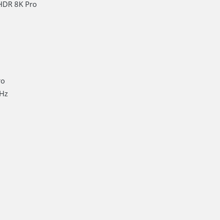
HDR 8K Pro
ro
5Hz