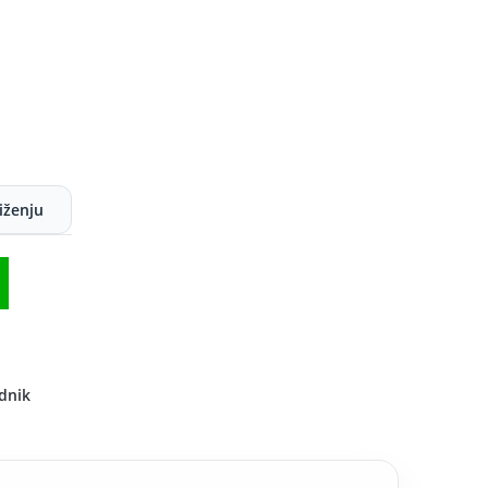
iženju
dnik