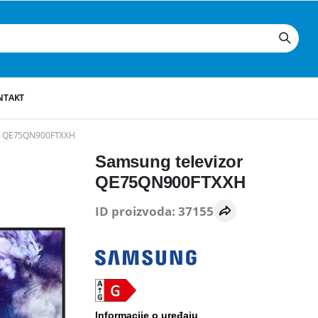
NTAKT
 QE75QN900FTXXH
Samsung televizor
QE75QN900FTXXH
ID proizvoda: 37155
Informacije o uređaju