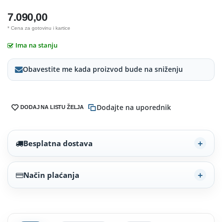
7.090,00
* Cena za gotovinu i kartice
Ima na stanju
Obavestite me kada proizvod bude na sniženju
Dodajte na uporednik
DODAJ NA LISTU ŽELJA
Besplatna dostava
Način plaćanja