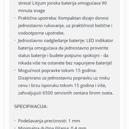
stresa! Litijum jonska baterija omogućava 90
minuta snage
Praktična upotreba: Kompaktan dizajn donosi
jednostavno rukovanje, uz praktičnost bežične i
vodootporne upotrebe.
Jednostavno nadgledanje baterije: LED indikator
baterija omogućava da jednostavno proverite
status baterije i budete potpuno spokojni - da
nikada više ne ostanete bez napunjene baterije!
Mogućnost popravke tokom 15 godina:
Dizajnirano za jednostavnu popravku uz nisku
cenu i brzu isporuku tokom 15 godina i više,
zahvaljujući 6500 servisnih centara širom sveta.
SPECIFIKACIJA:
Podešavanja preciznosti: 1 mm
Minimalna dužina šišanja: 0,4 mm