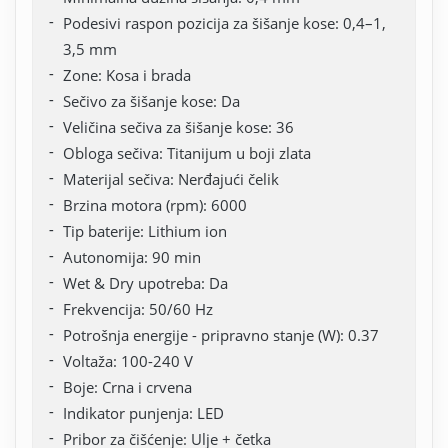
Podesivi raspon pozicija za šišanje kose: 0,4–1,
3,5 mm
Zone: Kosa i brada
Sečivo za šišanje kose: Da
Veličina sečiva za šišanje kose: 36
Oblogа sečiva: Titanijum u boji zlata
Materijal sečiva: Nerđajući čelik
Brzina motora (rpm): 6000
Tip baterije: Lithium ion
Autonomija: 90 min
Wet & Dry upotreba: Da
Frekvencija: 50/60 Hz
Potrošnja energije - pripravno stanje (W): 0.37
Voltaža: 100-240 V
Boje: Crna i crvena
Indikator punjenja: LED
Pribor za čišćenje: Ulje + četka