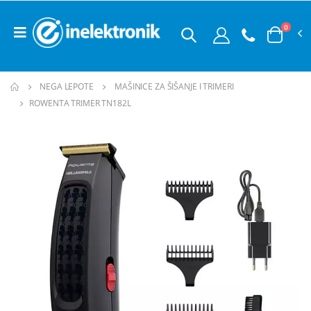
0
NEGA LEPOTE
MAŠINICE ZA ŠIŠANJE I TRIMERI
ROWENTA TRIMER TN182L