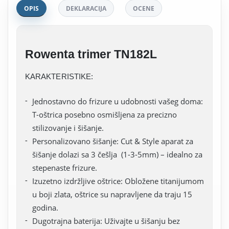
OPIS
DEKLARACIJA
OCENE
Rowenta trimer TN182L
KARAKTERISTIKE:
Jednostavno do frizure u udobnosti vašeg doma:
T-oštrica posebno osmišljena za precizno
stilizovanje i šišanje.
Personalizovano šišanje: Cut & Style aparat za
šišanje dolazi sa 3 češlja (1-3-5mm) – idealno za
stepenaste frizure.
Izuzetno izdržljive oštrice: Obložene titanijumom
u boji zlata, oštrice su napravljene da traju 15
godina.
Dugotrajna baterija: Uživajte u šišanju bez