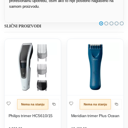
profesionalnu upotrebu, osim ako to nije posebno naglašeno na
samom proizvodu.
SLIČNI PROIZVODI
Nema na stanju
Nema na stanju
Philips trimer HC5610/15
Meridian trimer Plus Ocean