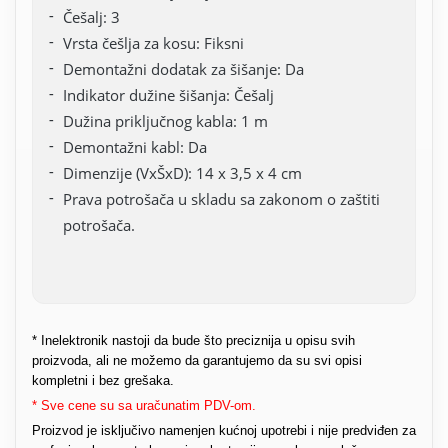
Češalj: 3
Vrsta češlja za kosu: Fiksni
Demontažni dodatak za šišanje: Da
Indikator dužine šišanja: Češalj
Dužina priključnog kabla: 1 m
Demontažni kabl: Da
Dimenzije (VxŠxD): 14 x 3,5 x 4 cm
Prava potrošača u skladu sa zakonom o zaštiti
potrošača.
* Inelektronik nastoji da bude što preciznija u opisu svih
proizvoda, ali ne možemo da garantujemo da su svi opisi
kompletni i bez grešaka.
* Sve cene su sa uračunatim PDV-om.
Proizvod je isključivo namenjen kućnoj upotrebi i nije predviđen za