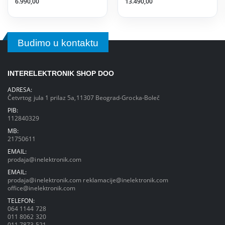
6.990,00
13.490,00
Budimo u kontaktu
INTERELEKTRONIK SHOP DOO
ADRESA:
Četvrtog jula 1 prilaz 5a,11307 Beograd-Grocka-Boleč
PIB:
112840329
MB:
21750611
EMAIL:
prodaja@inelektronik.com
EMAIL:
prodaja@inelektronik.com
reklamacije@inelektronik.com
office@inelektronik.com
TELEFON:
064 1144 728
011 8062 320
011 7873 521