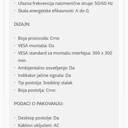
Ulazna frekvencija naizmenične struje: 50/60 Hz
Skala energetske efikasnosti: A do G
DIZAJN:
Boja proizvoda: Crno
VESA montaža: Da
VESA standard za montažu interfejsa: 300 x 300
mm
Ambijentalno osvetljenje: Da
Indikator jačine signala: Da
Tip postolja: Središnji stalak
Boja postolja: Crno
PODACI O PAKOVANJU:
Desktop postolje: Da
Kablovi uključeni: AC