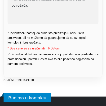
potrošača.
* Inelektronik nastoji da bude što preciznija u opisu svih
proizvoda, ali ne možemo da garantujemo da su svi opisi
kompletni i bez grešaka.
* Sve cene su sa uračunatim PDV-om.
Proizvod je isključivo namenjen kućnoj upotrebi i nije predviđen za
profesionalnu upotrebu, osim ako to nije posebno naglašeno na
samom proizvodu.
SLIČNI PROIZVODI
Budimo u kontaktu