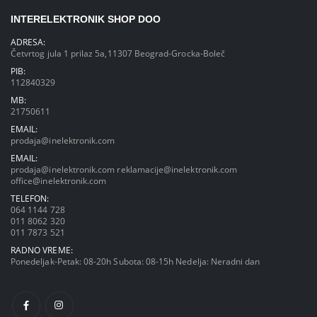
INTERELEKTRONIK SHOP DOO
ADRESA:
Četvrtog jula 1 prilaz 5a,11307 Beograd-Grocka-Boleč
PIB:
112840329
MB:
21750611
EMAIL:
prodaja@inelektronik.com
EMAIL:
prodaja@inelektronik.com
reklamacije@inelektronik.com
office@inelektronik.com
TELEFON:
064 1144 728
011 8062 320
011 7873 521
RADNO VREME:
Ponedeljak-Petak: 08-20h Subota: 08-15h Nedelja: Neradni dan