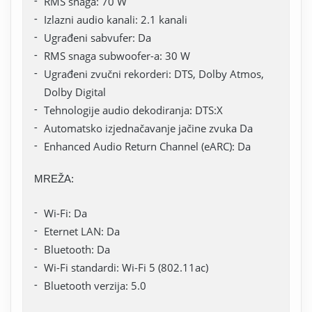
RMS snaga: 70 W
Izlazni audio kanali: 2.1 kanali
Ugrađeni sabvufer: Da
RMS snaga subwoofer-a: 30 W
Ugrađeni zvučni rekorderi: DTS, Dolby Atmos,
Dolby Digital
Tehnologije audio dekodiranja: DTS:X
Automatsko izjednačavanje jačine zvuka Da
Enhanced Audio Return Channel (eARC): Da
MREŽA:
Wi-Fi: Da
Eternet LAN: Da
Bluetooth: Da
Wi-Fi standardi: Wi-Fi 5 (802.11ac)
Bluetooth verzija: 5.0