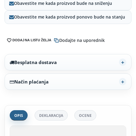
Obavestite me kada proizvod bude na sniženju
Obavestite me kada proizvod ponovo bude na stanju
Dodajte na uporednik
DODAJ NA LISTU ŽELJA
Besplatna dostava
Način plaćanja
OPIS
DEKLARACIJA
OCENE