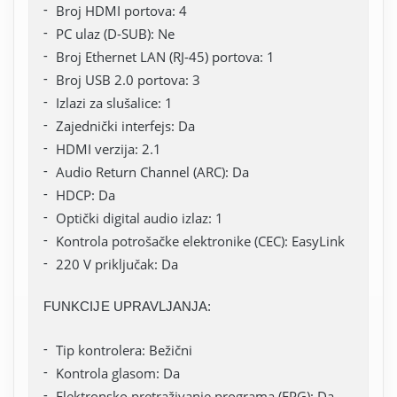
Broj HDMI portova: 4
PC ulaz (D-SUB): Ne
Broj Ethernet LAN (RJ-45) portova: 1
Broj USB 2.0 portova: 3
Izlazi za slušalice: 1
Zajednički interfejs: Da
HDMI verzija: 2.1
Audio Return Channel (ARC): Da
HDCP: Da
Optički digital audio izlaz: 1
Kontrola potrošačke elektronike (CEC): EasyLink
220 V priključak: Da
FUNKCIJE UPRAVLJANJA:
Tip kontrolera: Bežični
Kontrola glasom: Da
Elektronsko pretraživanje programa (EPG): Da