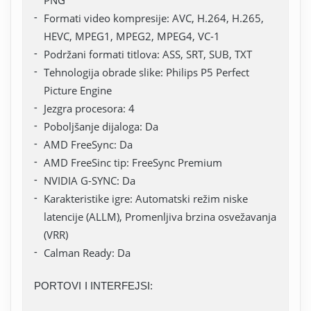
PNG
Formati video kompresije: AVC, H.264, H.265,
HEVC, MPEG1, MPEG2, MPEG4, VC-1
Podržani formati titlova: ASS, SRT, SUB, TXT
Tehnologija obrade slike: Philips P5 Perfect
Picture Engine
Jezgra procesora: 4
Poboljšanje dijaloga: Da
AMD FreeSync: Da
AMD FreeSinc tip: FreeSync Premium
NVIDIA G-SYNC: Da
Karakteristike igre: Automatski režim niske
latencije (ALLM), Promenljiva brzina osvežavanja
(VRR)
Calman Ready: Da
PORTOVI I INTERFEJSI: