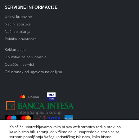
SERVISNE INFORMACIJE
Uslovi kupovine
Način isporuke
Način plaćanja
Politika privatnosti
Reklamacije
Uputstvo za naručivanje
Ovlašćeni servisi
Odustanak od ugovora na daljinu
Kolačiće upotrebljavamo kako bi ova web stranica radila pravilno i
kako bismo bili u stanju da vršimo dalja unapređenja stranice sa
svrhom poboljšanja Vašeg korisničkog iskustva, kako bismo