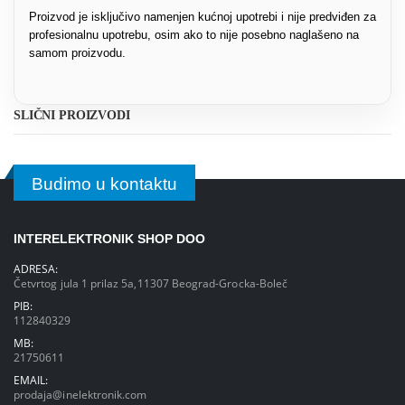
Proizvod je isključivo namenjen kućnoj upotrebi i nije predviđen za
profesionalnu upotrebu, osim ako to nije posebno naglašeno na
samom proizvodu.
SLIČNI PROIZVODI
Budimo u kontaktu
INTERELEKTRONIK SHOP DOO
ADRESA:
Četvrtog jula 1 prilaz 5a,11307 Beograd-Grocka-Boleč
PIB:
112840329
MB:
21750611
EMAIL:
prodaja@inelektronik.com