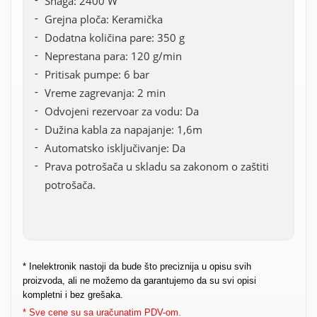
Snaga: 2400 W
Grejna ploča: Keramička
Dodatna količina pare: 350 g
Neprestana para: 120 g/min
Pritisak pumpe: 6 bar
Vreme zagrevanja: 2 min
Odvojeni rezervoar za vodu: Da
Dužina kabla za napajanje: 1,6m
Automatsko isključivanje: Da
Prava potrošača u skladu sa zakonom o zaštiti
potrošača.
* Inelektronik nastoji da bude što preciznija u opisu svih
proizvoda, ali ne možemo da garantujemo da su svi opisi
kompletni i bez grešaka.
* Sve cene su sa uračunatim PDV-om.