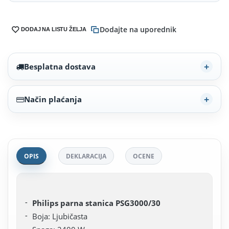
Dodajte na uporednik
DODAJ NA LISTU ŽELJA
Besplatna dostava
Način plaćanja
OPIS
DEKLARACIJA
OCENE
Philips parna stanica PSG3000/30
Boja: Ljubičasta