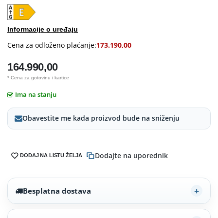
Informacije o uređaju
Cena za odloženo plaćanje:
173.190,00
164.990,00
* Cena za gotovinu i kartice
Ima na stanju
Obavestite me kada proizvod bude na sniženju
Dodajte na uporednik
DODAJ NA LISTU ŽELJA
Besplatna dostava