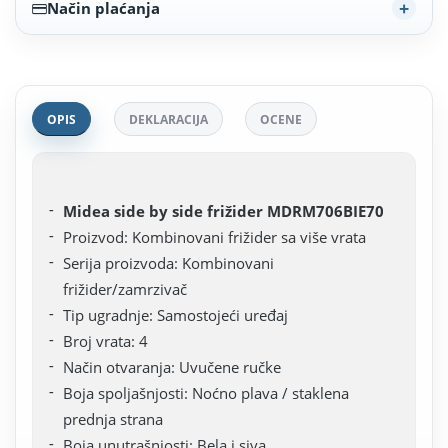
Način plaćanja
OPIS
DEKLARACIJA
OCENE
Midea side by side frižider MDRM706BIE70
Proizvod: Kombinovani frižider sa više vrata
Serija proizvoda: Kombinovani
frižider/zamrzivač
Tip ugradnje: Samostojeći uređaj
Broj vrata: 4
Način otvaranja: Uvučene ručke
Boja spoljašnjosti: Noćno plava / staklena
prednja strana
Boja unutrašnjosti: Bela i siva