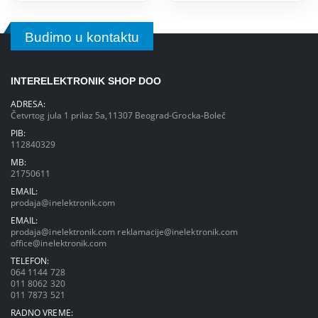
Budimo u kontaktu
INTERELEKTRONIK SHOP DOO
ADRESA:
Četvrtog jula 1 prilaz 5a,11307 Beograd-Grocka-Boleč
PIB:
112840329
MB:
21750611
EMAIL:
prodaja@inelektronik.com
EMAIL:
prodaja@inelektronik.com
reklamacije@inelektronik.com
office@inelektronik.com
TELEFON:
064 1144 728
011 8062 320
011 7873 521
RADNO VREME: