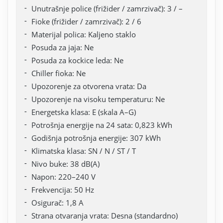
Unutrašnje police (frižider / zamrzivač): 3 / –
Fioke (frižider / zamrzivač): 2 / 6
Materijal polica: Kaljeno staklo
Posuda za jaja: Ne
Posuda za kockice leda: Ne
Chiller fioka: Ne
Upozorenje za otvorena vrata: Da
Upozorenje na visoku temperaturu: Ne
Energetska klasa: E (skala A–G)
Potrošnja energije na 24 sata: 0,823 kWh
Godišnja potrošnja energije: 307 kWh
Klimatska klasa: SN / N / ST / T
Nivo buke: 38 dB(A)
Napon: 220–240 V
Frekvencija: 50 Hz
Osigurač: 1,8 A
Strana otvaranja vrata: Desna (standardno)