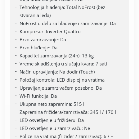
Tehnologija hlađenja: Total NoFrost (bez
stvaranja leda)
NoFrost u delu za hlađenje i zamrzavanje: Da
Kompresor: Inverter Quattro
Brzo zamrzavanje: Da
Brzo hlađenje: Da
Kapacitet zamrzavanja (24h): 13 kg
Vreme skladištenja u slučaju kvara: 7 sati
Način upravljanja: Na dodir (Touch)
Položaj kontrola: LED displej na vratima
Upravljanje zamrzivačem posebno: Da
Wi-Fi funkcija: Da
Ukupna neto zapremina: 515 l
Zapremina frižidera/zamrzivača: 345 l / 170 l
LED osvetljenje u frižideru: Da
LED osvetljenje u zamrzivaču: Ne
Police na vratima (frižider / zamrzivač): 6 / –