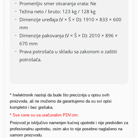
Promenljiv smer otvaranja vrata: Ne
Težina neto / bruto: 123 kg / 128 kg
Dimenzije uređaja (V × Š × D): 1910 × 833 × 600
mm
Dimenzije pakovanja (V × Š × D): 2010 × 896 ×
670 mm
Prava potrošača u skladu sa zakonom o zaštiti
potrošača.
* Inelektronik nastoji da bude što preciznija u opisu svih
proizvoda, ali ne možemo da garantujemo da su svi opisi
kompletni i bez grešaka.
* Sve cene su sa uračunatim PDV-om.
Proizvod je isključivo namenjen kućnoj upotrebi i nije predviđen za
profesionalnu upotrebu, osim ako to nije posebno naglašeno na
samom proizvodu.