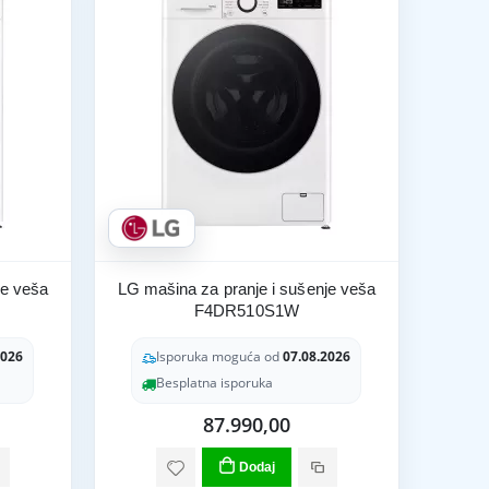
je veša
LG mašina za pranje i sušenje veša
F4DR510S1W
2026
Isporuka moguća od
07.08.2026
Besplatna isporuka
87.990,00
Dodaj