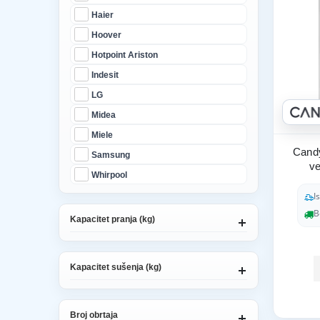
Haier
Hoover
Hotpoint Ariston
Indesit
LG
Midea
Miele
Candy
Samsung
v
Whirpool
I
B
Kapacitet pranja (kg)
Kapacitet sušenja (kg)
Broj obrtaja