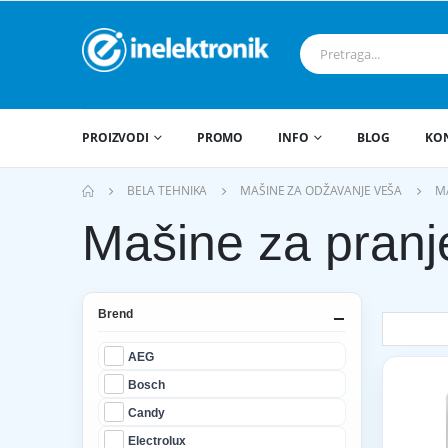
PROIZVODI
PROMO
INFO
BLOG
KO
BELA TEHNIKA
MAŠINE ZA ODŽAVANJE VEŠA
MA
Mašine za pranj
Brend
AEG
Bosch
Candy
Electrolux