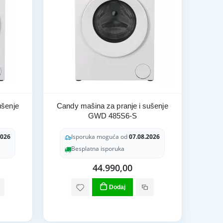
ušenje
Candy mašina za pranje i sušenje
GWD 485S6-S
2026
Isporuka moguća od
07.08.2026
Besplatna isporuka
44.990,00
Dodaj