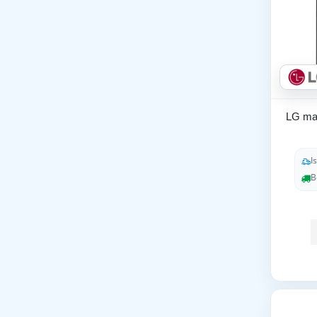
LG maš
I
B