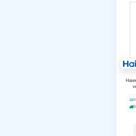
Haier
v
I
B