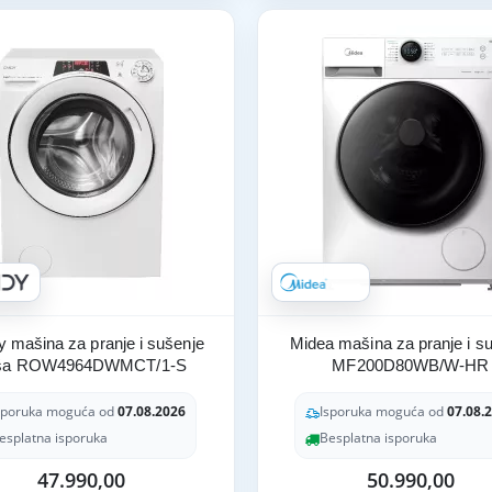
 mašina za pranje i sušenje
Midea mašina za pranje i s
ša ROW4964DWMCT/1-S
MF200D80WB/W-HR
sporuka moguća od
07.08.2026
Isporuka moguća od
07.08.
esplatna isporuka
Besplatna isporuka
47.990,00
50.990,00