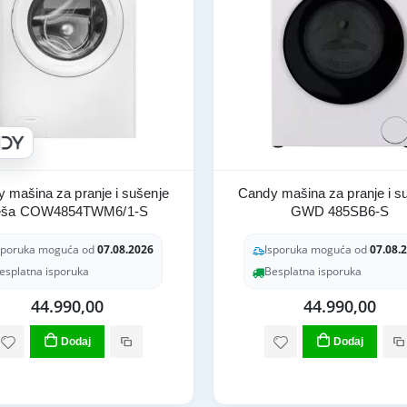
 mašina za pranje i sušenje
Candy mašina za pranje i s
eša COW4854TWM6/1-S
GWD 485SB6-S
sporuka moguća od
07.08.2026
Isporuka moguća od
07.08.
esplatna isporuka
Besplatna isporuka
44.990,00
44.990,00
Dodaj
Dodaj