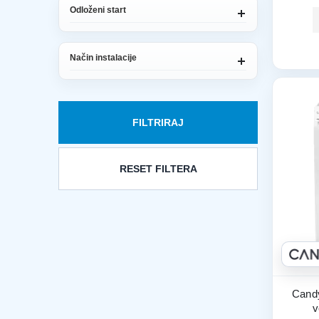
Odloženi start
Način instalacije
FILTRIRAJ
RESET FILTERA
Candy
v