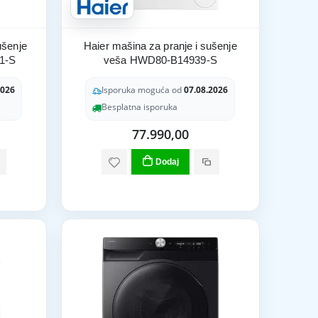
ušenje
Haier mašina za pranje i sušenje
1-S
veša HWD80-B14939-S
2026
Isporuka moguća od
07.08.2026
Besplatna isporuka
77.990,00
Dodaj