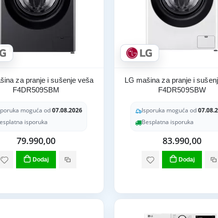
ina za pranje i sušenje veša
LG mašina za pranje i sušen
F4DR509SBM
F4DR509SBW
sporuka moguća od
07.08.2026
Isporuka moguća od
07.08.
esplatna isporuka
Besplatna isporuka
79.990,00
83.990,00
Dodaj
Dodaj