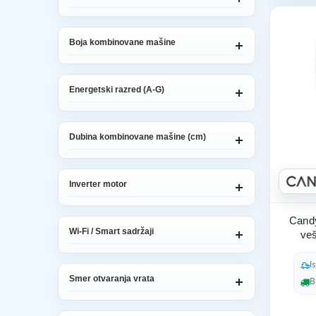
Boja kombinovane mašine
Energetski razred (A-G)
Dubina kombinovane mašine (cm)
Inverter motor
Candy
Wi-Fi / Smart sadržaji
ve
I
Smer otvaranja vrata
B