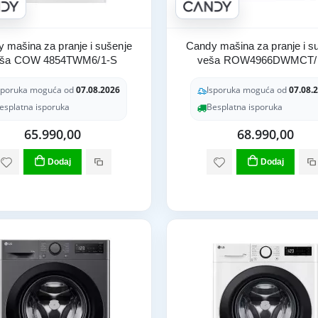
 mašina za pranje i sušenje
Candy mašina za pranje i s
eša COW 4854TWM6/1-S
veša ROW4966DWMCT/
sporuka moguća od
07.08.2026
Isporuka moguća od
07.08.
esplatna isporuka
Besplatna isporuka
65.990,00
68.990,00
Dodaj
Dodaj