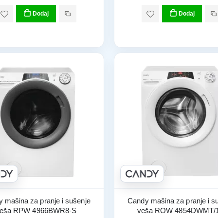
Dodaj
Dodaj
 mašina za pranje i sušenje
Candy mašina za pranje i s
eša RPW 4966BWR8-S
veša ROW 4854DWMT/