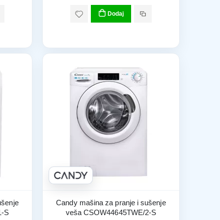
Dodaj
ušenje
Candy mašina za pranje i sušenje
1-S
veša CSOW44645TWE/2-S