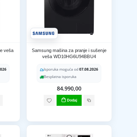
je veša
Samsung mašina za pranje i sušenje
veša WD10HG6U94BBU4
2026
Isporuka moguća od
07.08.2026
Besplatna isporuka
84.990,00
Dodaj