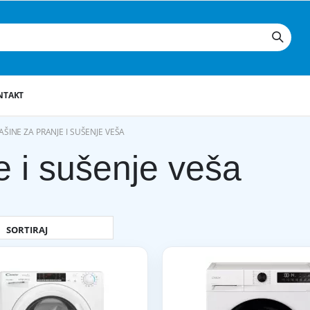
NTAKT
ŠINE ZA PRANJE I SUŠENJE VEŠA
e i sušenje veša