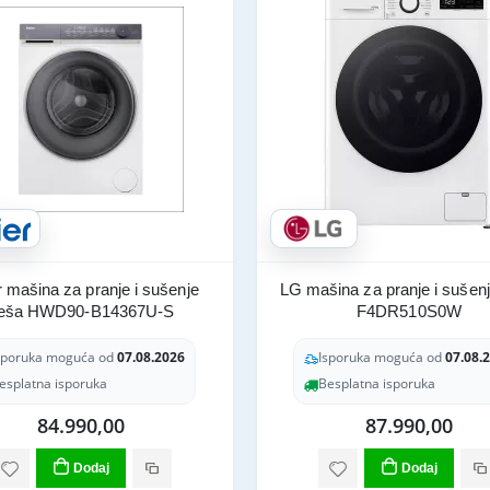
 mašina za pranje i sušenje
LG mašina za pranje i sušen
eša HWD90-B14367U-S
F4DR510S0W
sporuka moguća od
07.08.2026
Isporuka moguća od
07.08.
esplatna isporuka
Besplatna isporuka
84.990,00
87.990,00
Dodaj
Dodaj