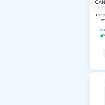
Candy
v
I
B