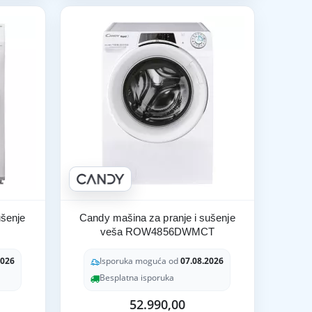
ušenje
Candy mašina za pranje i sušenje
veša ROW4856DWMCT
2026
Isporuka moguća od
07.08.2026
Besplatna isporuka
52.990,00