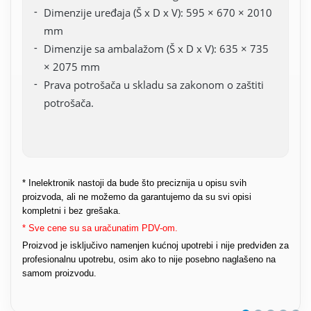
Dimenzije uređaja (Š x D x V): 595 × 670 × 2010
mm
Dimenzije sa ambalažom (Š x D x V): 635 × 735
× 2075 mm
Prava potrošača u skladu sa zakonom o zaštiti
potrošača.
* Inelektronik nastoji da bude što preciznija u opisu svih
proizvoda, ali ne možemo da garantujemo da su svi opisi
kompletni i bez grešaka.
* Sve cene su sa uračunatim PDV-om.
Proizvod je isključivo namenjen kućnoj upotrebi i nije predviđen za
profesionalnu upotrebu, osim ako to nije posebno naglašeno na
samom proizvodu.