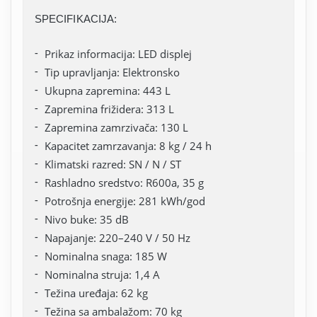
SPECIFIKACIJA:
Prikaz informacija: LED displej
Tip upravljanja: Elektronsko
Ukupna zapremina: 443 L
Zapremina frižidera: 313 L
Zapremina zamrzivača: 130 L
Kapacitet zamrzavanja: 8 kg / 24 h
Klimatski razred: SN / N / ST
Rashladno sredstvo: R600a, 35 g
Potrošnja energije: 281 kWh/god
Nivo buke: 35 dB
Napajanje: 220–240 V / 50 Hz
Nominalna snaga: 185 W
Nominalna struja: 1,4 A
Težina uređaja: 62 kg
Težina sa ambalažom: 70 kg