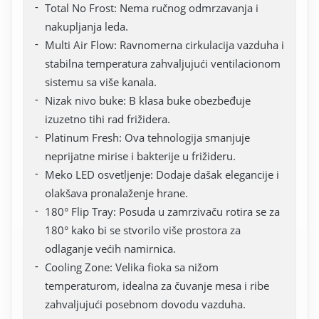
Total No Frost: Nema ručnog odmrzavanja i
nakupljanja leda.
Multi Air Flow: Ravnomerna cirkulacija vazduha i
stabilna temperatura zahvaljujući ventilacionom
sistemu sa više kanala.
Nizak nivo buke: B klasa buke obezbeđuje
izuzetno tihi rad frižidera.
Platinum Fresh: Ova tehnologija smanjuje
neprijatne mirise i bakterije u frižideru.
Meko LED osvetljenje: Dodaje dašak elegancije i
olakšava pronalaženje hrane.
180° Flip Tray: Posuda u zamrzivaču rotira se za
180° kako bi se stvorilo više prostora za
odlaganje većih namirnica.
Cooling Zone: Velika fioka sa nižom
temperaturom, idealna za čuvanje mesa i ribe
zahvaljujući posebnom dovodu vazduha.