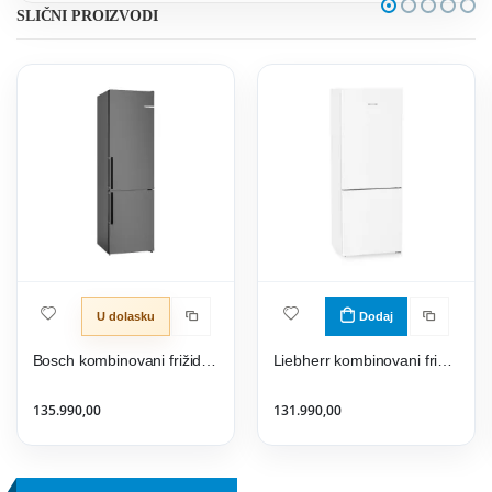
SLIČNI PROIZVODI
U dolasku
Dodaj
Bosch kombinovani frižider KGN39VXCT
Liebherr kombinovani frižider CNd 7723
135.990,00
131.990,00