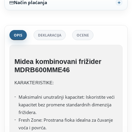
Način plaćanja
OPIS
DEKLARACIJA
OCENE
Midea kombinovani frižider
MDRB600MME46
KARAKTERISTIKE:
Maksimalni unutrašnji kapacitet: Iskoristite veći
kapacitet bez promene standardnih dimenzija
frižidera.
Fresh Zone: Prostrana fioka idealna za čuvanje
voća i povrća.