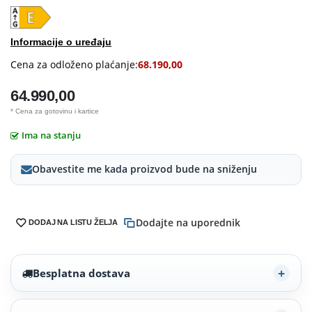
Informacije o uređaju
Cena za odloženo plaćanje:
68.190,00
64.990,00
* Cena za gotovinu i kartice
Ima na stanju
Obavestite me kada proizvod bude na sniženju
Dodajte na uporednik
DODAJ NA LISTU ŽELJA
Besplatna dostava