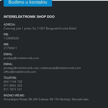
Budimo u kontaktu
INTERELEKTRONIK SHOP DOO
ADRESA:
Četvrtog jula 1 prilaz 5a,11307 Beograd-Grocka-Boleč
PIB:
112840329
MB:
21750611
EMAIL:
prodaja@inelektronik.com
EMAIL:
prodaja@inelektronik.com
reklamacije@inelektronik.com
office@inelektronik.com
TELEFON:
064 1144 728
011 8062 320
011 7873 521
RADNO VREME:
Ponedeljak-Petak: 08-20h Subota: 08-15h Nedelja: Neradni dan