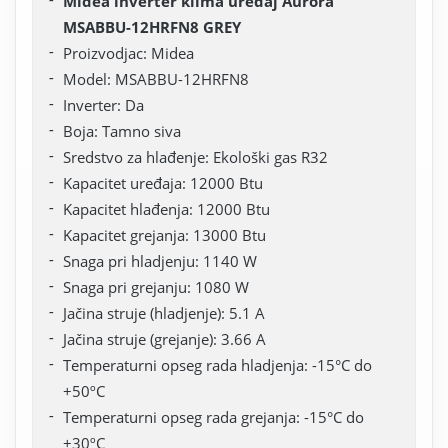
Midea inverter klima uređaj Aurora
MSABBU-12HRFN8 GREY
Proizvodjac: Midea
Model: MSABBU-12HRFN8
Inverter: Da
Boja: Tamno siva
Sredstvo za hlađenje: Ekološki gas R32
Kapacitet uređaja: 12000 Btu
Kapacitet hlađenja: 12000 Btu
Kapacitet grejanja: 13000 Btu
Snaga pri hladjenju: 1140 W
Snaga pri grejanju: 1080 W
Jačina struje (hladjenje): 5.1 A
Jačina struje (grejanje): 3.66 A
Temperaturni opseg rada hladjenja: -15°C do
+50ºC
Temperaturni opseg rada grejanja: -15°C do
+30ºC