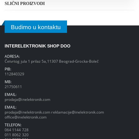
SLIČNI PROIZVODI
Budimo u kontaktu
INTERELEKTRONIK SHOP DOO
ADRESA:
Četvrtog jula 1 prilaz 5a,11307 Beograd-Grocka-Boleč
PIB:
112840329
MB:
21750611
EMAIL:
prodaja@inelektronik.com
EMAIL:
prodaja@inelektronik.com
reklamacije@inelektronik.com
office@inelektronik.com
TELEFON:
064 1144 728
011 8062 320