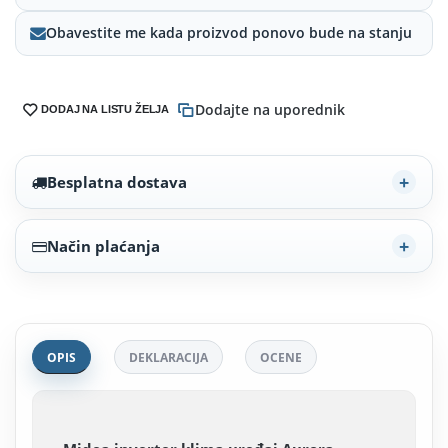
Obavestite me kada proizvod ponovo bude na stanju
Dodajte na uporednik
DODAJ NA LISTU ŽELJA
Besplatna dostava
Način plaćanja
OPIS
DEKLARACIJA
OCENE