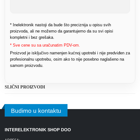
* Inelektronik nastoji da bude što preciznija u opisu svih
proizvoda, ali ne možemo da garantujemo da su svi opisi
kompletni i bez grešaka.
* Sve cene su sa uračunatim PDV-om.
Proizvod je isključivo namenjen kućnoj upotrebi i nije predviđen za
profesionalnu upotrebu, osim ako to nije posebno naglašeno na
samom proizvodu.
SLIČNI PROIZVODI
Budimo u kontaktu
INTERELEKTRONIK SHOP DOO
ADRESA: