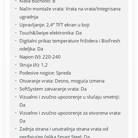
Klasa bučnosti: B
Način montaže vrata: Vrata na vrata/Integrisana
ugradnja
Upravljanje: 2,4“ TFT ekran u boji
Touch&Swipe elektronika: Da
Digitalni prikaz temperature frižidera i BioFresh
odeljka: Da
Napon (V): 220-240
Struja (A): 1,2
Podesive nogice: Spreda
Otvaranje vrata: Desno, moguća izmena
SoftSystem zatvaranje vrata: Da
Vizualno i zvučno upozorenje u slučaju smetnji:
Da
Vizuelno i zvučno upozorenje za otvorena vrata:
Da
Zadnja strana i unutrašnja strana vrata od
nerđajućeg čelika Smart Steel: Da