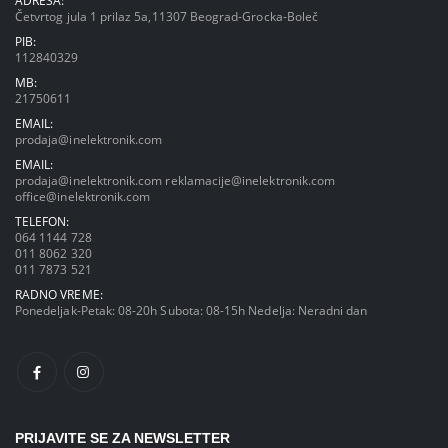
Četvrtog jula 1 prilaz 5a,11307 Beograd-Grocka-Boleč
PIB:
112840329
MB:
21750611
EMAIL:
prodaja@inelektronik.com
EMAIL:
prodaja@inelektronik.com
reklamacije@inelektronik.com
office@inelektronik.com
TELEFON:
064 1144 728
011 8062 320
011 7873 521
RADNO VREME:
Ponedeljak-Petak: 08-20h Subota: 08-15h Nedelja: Neradni dan
PRIJAVITE SE ZA NEWSLETTER