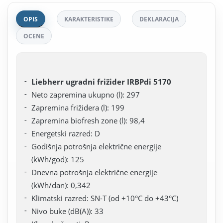
OPIS
KARAKTERISTIKE
DEKLARACIJA
OCENE
Liebherr ugradni frižider IRBPdi 5170
Neto zapremina ukupno (l): 297
Zapremina frižidera (l): 199
Zapremina biofresh zone (l): 98,4
Energetski razred: D
Godišnja potrošnja električne energije
(kWh/god): 125
Dnevna potrošnja električne energije
(kWh/dan): 0,342
Klimatski razred: SN-T (od +10°C do +43°C)
Nivo buke (dB(A)): 33