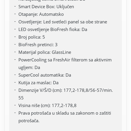
Smart Device Box: Uključen
Otapanje: Automatsko
Osvetljenje: Led svetleći panel sa obe strane
LED osvetljenje BioFresh fioka: Da
Broj polica: 5
BioFresh pretinci: 3
Materijal polica: GlassLine
PowerCooling sa FreshAir filterom sa aktivnim
ugljem: Da
SuperCool automatika: Da
Kutija za maslac: Da
Dimenzije V/Š/D (cm): 177,2-178,8/56-57/min.
55
Visina niše (cm): 177,2-178,8
Prava potrošača u skladu sa zakonom o zaštiti
potrošača.