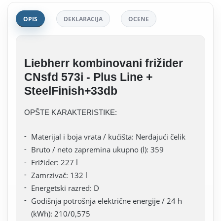
OPIS
DEKLARACIJA
OCENE
Liebherr kombinovani frižider
CNsfd 573i - Plus Line +
SteelFinish+33db
OPŠTE KARAKTERISTIKE:
Materijal i boja vrata / kućišta: Nerđajući čelik
Bruto / neto zapremina ukupno (l): 359
Frižider: 227 l
Zamrzivač: 132 l
Energetski razred: D
Godišnja potrošnja električne energije / 24 h
(kWh): 210/0,575