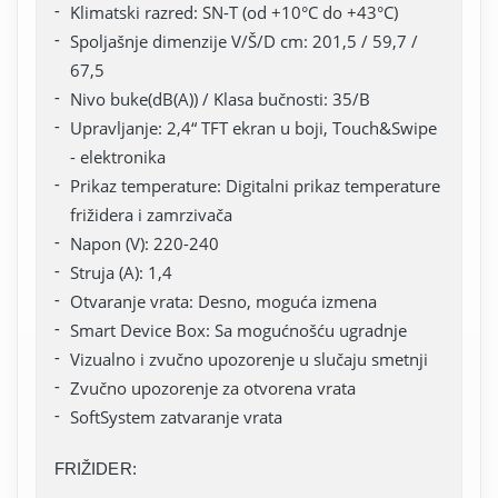
Klimatski razred: SN-T (od +10°C do +43°C)
Spoljašnje dimenzije V/Š/D cm: 201,5 / 59,7 /
67,5
Nivo buke(dB(A)) / Klasa bučnosti: 35/B
Upravljanje: 2,4“ TFT ekran u boji, Touch&Swipe
- elektronika
Prikaz temperature: Digitalni prikaz temperature
frižidera i zamrzivača
Napon (V): 220-240
Struja (A): 1,4
Otvaranje vrata: Desno, moguća izmena
Smart Device Box: Sa mogućnošću ugradnje
Vizualno i zvučno upozorenje u slučaju smetnji
Zvučno upozorenje za otvorena vrata
SoftSystem zatvaranje vrata
FRIŽIDER: