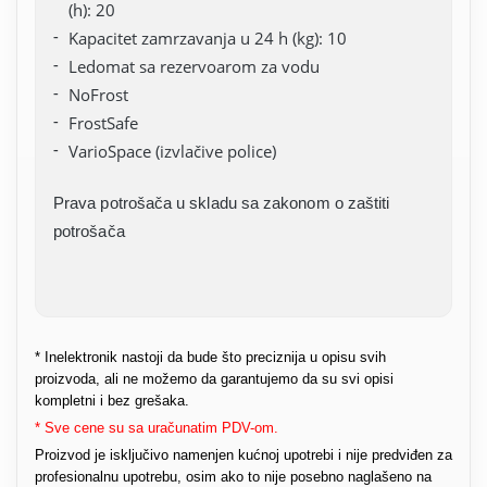
(h): 20
Kapacitet zamrzavanja u 24 h (kg): 10
Ledomat sa rezervoarom za vodu
NoFrost
FrostSafe
VarioSpace (izvlačive police)
Prava potrošača u skladu sa zakonom o zaštiti
potrošača
* Inelektronik nastoji da bude što preciznija u opisu svih
proizvoda, ali ne možemo da garantujemo da su svi opisi
kompletni i bez grešaka.
* Sve cene su sa uračunatim PDV-om.
Proizvod je isključivo namenjen kućnoj upotrebi i nije predviđen za
profesionalnu upotrebu, osim ako to nije posebno naglašeno na