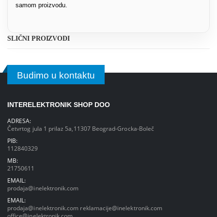
samom proizvodu.
SLIČNI PROIZVODI
Budimo u kontaktu
INTERELEKTRONIK SHOP DOO
ADRESA:
Četvrtog jula 1 prilaz 5a,11307 Beograd-Grocka-Boleč
PIB:
112840329
MB:
21750611
EMAIL:
prodaja@inelektronik.com
EMAIL:
prodaja@inelektronik.com
reklamacije@inelektronik.com
office@inelektronik.com