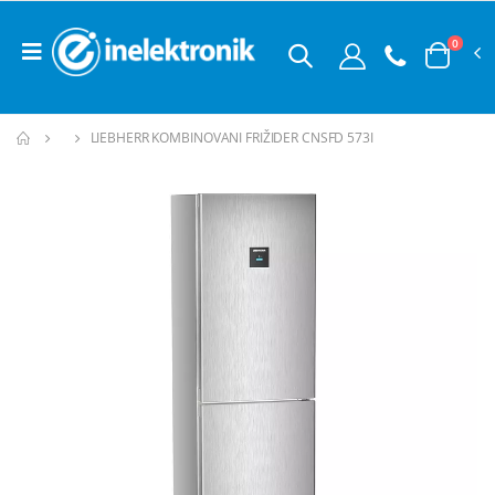
0
LIEBHERR KOMBINOVANI FRIŽIDER CNSFD 573I