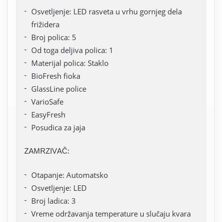
Osvetljenje: LED rasveta u vrhu gornjeg dela
frižidera
Broj polica: 5
Od toga deljiva polica: 1
Materijal polica: Staklo
BioFresh fioka
GlassLine police
VarioSafe
EasyFresh
Posudica za jaja
ZAMRZIVAČ:
Otapanje: Automatsko
Osvetljenje: LED
Broj ladica: 3
Vreme održavanja temperature u slučaju kvara