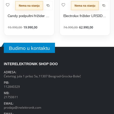
Nema na stanju
Nema na stanju
Candy podpultni frižider CHASD4385EBC
Electrolux frižider LRS3DE39W
19.990,00
19.990,00
74.990,00
62.990,00
Budimo u kontaktu
INTERELEKTRONIK SHOP DOO
ADRESA:
Četvrtog jula 1 prilaz 5a,11307 Beograd-Grocka-Boleč
PIB:
112840329
MB:
21750611
EMAIL:
prodaja@inelektronik.com
EMAIL: