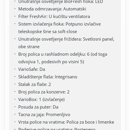
Unutrašnje osvetljenje BioFresh fioka: LED
Metoda odmrzavanja: Automatski
Filter FreshAir: U kućištu ventilatora
Sistem izvlačenja fioka: Potpuno izvlačive
teleskopske šine sa soft-close
Unutrašnje osvetljenje frižidera: Svetlosni panel,
obe strane
Broj polica u rashladnom odeljku: 6 (od toga
odvojiva 1, podesivih po visini 5)
VarioSafe: Da
Skladištenje flaša: Integrisano
Stalak za flaše: 2
Broj polica za konzerve: 2
VarioBox: 1 (izvlačenje)
Posuda za puter: Da
Tacna za jaja: Promenljivo
Vrsta police na vratima: Polica za boce i limenke
Podesive police na vratima: Postepeno