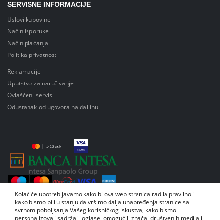
SERVISNE INFORMACIJE
Uslovi kupovine
Način isporuke
Način plaćanja
Politika privatnosti
Reklamacije
Uputstvo za naručivanje
Ovlašćeni servisi
Odustanak od ugovora na daljinu
Kolačiće upotrebljavamo kako bi ova web stranica radila pravilno i
kako bismo bili u stanju da vršimo dalja unapređenja stranice sa
svrhom poboljšanja Vašeg korisničkog iskustva, kako bismo
personalizovali sadržaj i oglase, omogućili značaj društvenih medija i