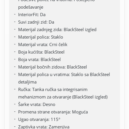
podešavanje
InteriorFit: Da
Suvi zadnji zid: Da
Materijal zadnjeg zida: BlackSteel izgled
Materijal polica: Staklo
Materijal vrata: Crni čelik
Boja kućišta: BlackSteel
Boja vrata: BlackSteel
Materijal bočnih zidova: BlackSteel
Materijal polica u vratima: Staklo sa BlackSteel
detaljima
Ručka: Tanka ručka sa integrisanim
mehanizmom za otvaranje (BlackSteel izgled)
Šarke vrata: Desno
Promena strane otvaranja: Moguća
Ugao otvaranja: 115°
Zaptivka vrata: Zamenjiva