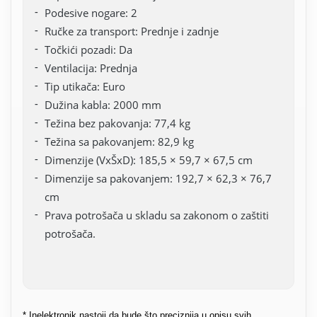
Podesive nogare: 2
Ručke za transport: Prednje i zadnje
Točkići pozadi: Da
Ventilacija: Prednja
Tip utikača: Euro
Dužina kabla: 2000 mm
Težina bez pakovanja: 77,4 kg
Težina sa pakovanjem: 82,9 kg
Dimenzije (VxŠxD): 185,5 × 59,7 × 67,5 cm
Dimenzije sa pakovanjem: 192,7 × 62,3 × 76,7
cm
Prava potrošača u skladu sa zakonom o zaštiti
potrošača.
* Inelektronik nastoji da bude što preciznija u opisu svih