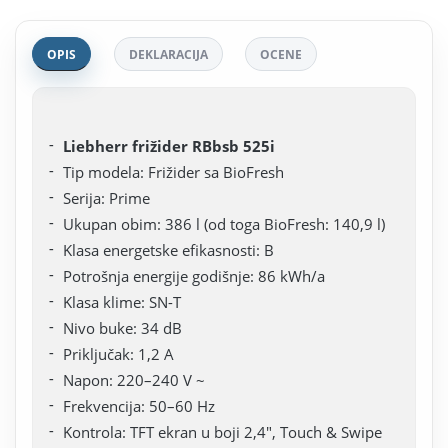
OPIS
DEKLARACIJA
OCENE
Liebherr frižider RBbsb 525i
Tip modela: Frižider sa BioFresh
Serija: Prime
Ukupan obim: 386 l (od toga BioFresh: 140,9 l)
Klasa energetske efikasnosti: B
Potrošnja energije godišnje: 86 kWh/a
Klasa klime: SN-T
Nivo buke: 34 dB
Priključak: 1,2 A
Napon: 220–240 V ~
Frekvencija: 50–60 Hz
Kontrola: TFT ekran u boji 2,4", Touch & Swipe