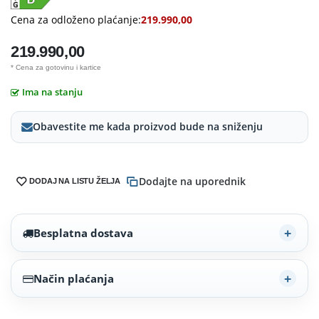
Cena za odloženo plaćanje:
219.990,00
219.990,00
* Cena za gotovinu i kartice
Ima na stanju
Obavestite me kada proizvod bude na sniženju
Dodajte na uporednik
DODAJ NA LISTU ŽELJA
Besplatna dostava
Način plaćanja