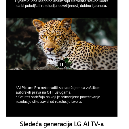
Dynamic Tone Mapping analiziraju elemente svakog kadra
da bi poboljšali rezoluciju, osvetljenost, dubinu i jasnoću.
*AI Picture Pro neće raditi sa sadržajem sa zaštitom
autorskih prava na OTT uslugama.
*Kvalitet sadržaja na koji je primenjeno povećavanje
rezolucije slike zavisi od rezolucije izvora.
Sledeća generacija LG AI TV-a