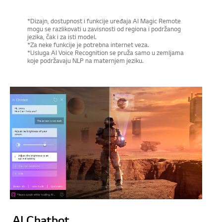
*Dizajn, dostupnost i funkcije uređaja AI Magic Remote
mogu se razlikovati u zavisnosti od regiona i podržanog
jezika, čak i za isti model.
*Za neke funkcije je potrebna internet veza.
*Usluga AI Voice Recognition se pruža samo u zemljama
koje podržavaju NLP na maternjem jeziku.
AI Chatbot