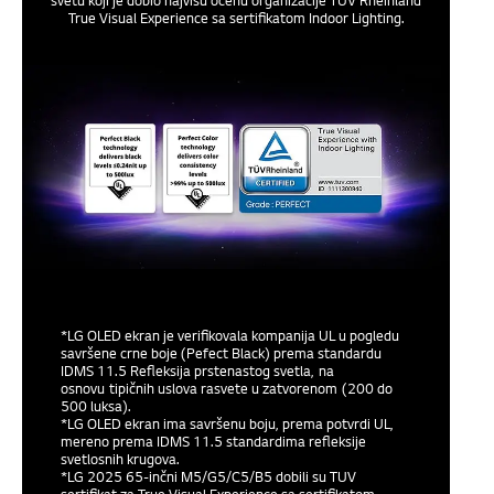
svetu koji je dobio najvišu ocenu organizacije TÜV Rheinland
True Visual Experience sa sertifikatom Indoor Lighting.
*LG OLED ekran je verifikovala kompanija UL u pogledu
savršene crne boje (Pefect Black) prema standardu
IDMS 11.5 Refleksija prstenastog svetla, na
osnovu tipičnih uslova rasvete u zatvorenom (200 do
500 luksa).
*LG OLED ekran ima savršenu boju, prema potvrdi UL,
mereno prema IDMS 11.5 standardima refleksije
svetlosnih krugova.
*LG 2025 65-inčni M5/G5/C5/B5 dobili su TUV