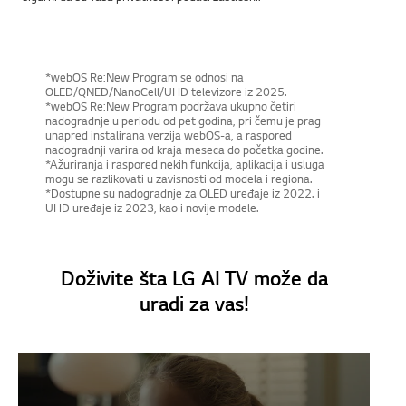
*webOS Re:New Program se odnosi na
OLED/QNED/NanoCell/UHD televizore iz 2025.
*webOS Re:New Program podržava ukupno četiri
nadogradnje u periodu od pet godina, pri čemu je prag
unapred instalirana verzija webOS-a, a raspored
nadogradnji varira od kraja meseca do početka godine.
*Ažuriranja i raspored nekih funkcija, aplikacija i usluga
mogu se razlikovati u zavisnosti od modela i regiona.
*Dostupne su nadogradnje za OLED uređaje iz 2022. i
UHD uređaje iz 2023, kao i novije modele.
Doživite šta LG AI TV može da
uradi za vas!