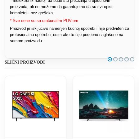
* Inelektronik nastoji da bude što preciznija u opisu svih
proizvoda, ali ne možemo da garantujemo da su svi opisi
kompletni i bez grešaka.
* Sve cene su sa uračunatim PDV-om.
Proizvod je isključivo namenjen kućnoj upotrebi i nije predviđen za
profesionalnu upotrebu, osim ako to nije posebno naglašeno na
samom proizvodu.
SLIČNI PROIZVODI