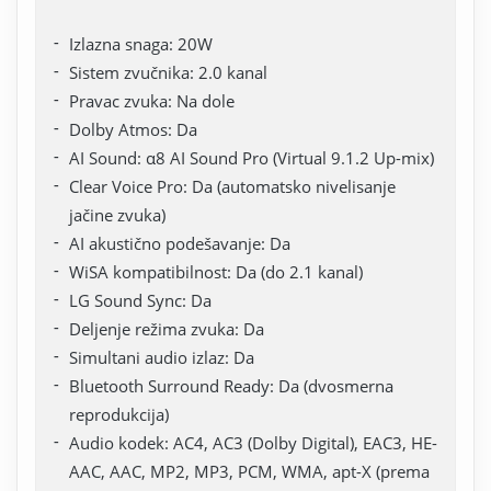
Izlazna snaga: 20W
Sistem zvučnika: 2.0 kanal
Pravac zvuka: Na dole
Dolby Atmos: Da
AI Sound: α8 AI Sound Pro (Virtual 9.1.2 Up-mix)
Clear Voice Pro: Da (automatsko nivelisanje
jačine zvuka)
AI akustično podešavanje: Da
WiSA kompatibilnost: Da (do 2.1 kanal)
LG Sound Sync: Da
Deljenje režima zvuka: Da
Simultani audio izlaz: Da
Bluetooth Surround Ready: Da (dvosmerna
reprodukcija)
Audio kodek: AC4, AC3 (Dolby Digital), EAC3, HE-
AAC, AAC, MP2, MP3, PCM, WMA, apt-X (prema