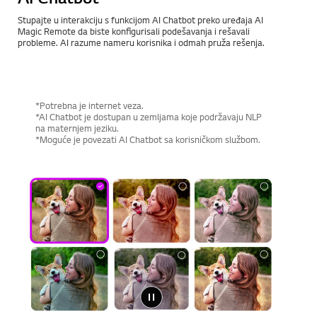
Stupajte u interakciju s funkcijom AI Chatbot preko uređaja AI
Magic Remote da biste konfigurisali podešavanja i rešavali
probleme. AI razume nameru korisnika i odmah pruža rešenja.
*Potrebna je internet veza.
*AI Chatbot je dostupan u zemljama koje podržavaju NLP
na maternjem jeziku.
*Moguće je povezati AI Chatbot sa korisničkom službom.