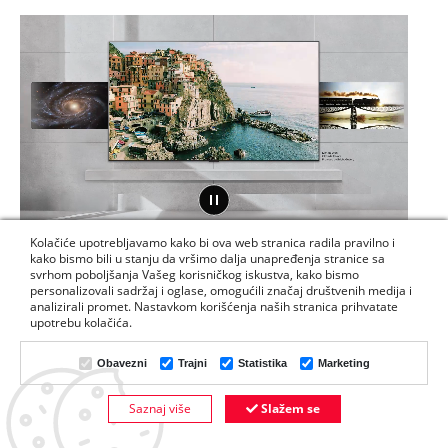
Kolačiće upotrebljavamo kako bi ova web stranica radila pravilno i
kako bismo bili u stanju da vršimo dalja unapređenja stranice sa
svrhom poboljšanja Vašeg korisničkog iskustva, kako bismo
*Dostupni sadržaj može se razlikovati od zemlje do
personalizovali sadržaj i oglase, omogućili značaj društvenih medija i
zemlje.
analizirali promet. Nastavkom korišćenja naših stranica prihvatate
*Sadržaj koji se obezbeđuje podložan je promenama.
upotrebu kolačića.
Obavezni
Trajni
Statistika
Marketing
Personalizujte prostor na bezbroj
Saznaj više
Slažem se
DODAJTE U KORPU
načina