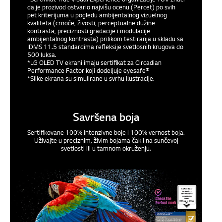
da je prozivod ostvario najvišu ocenu (Percet) po svih
pet kriterijuma u pogledu ambijentalnog vizuelnog
kvaliteta (crnoće, živosti, perceptualne dužine
kontrasta, preciznosti gradacije i modulacije
ambijentalnog kontrasta) prilikom testiranja u skladu sa
IDMS 11.5 standardima refleksije svetlosnih krugova do
500 luksa.
*LG OLED TV ekrani imaju sertifikat za Circadian
Performance Factor koji dodeljuje eyesafe®
*Slike ekrana su simulirane u svrhu ilustracije.
Savršena boja
Sertifikovane 100% intenzivne boje i 100% vernost boja.
Uživajte u preciznim, živim bojama čak i na sunčevoj
svetlosti ili u tamnom okruženju.