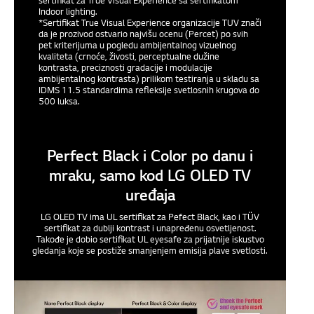
sertifikat za True Visual Experience sa sertifikatom
Indoor lighting.
*Sertifikat True Visual Experience organizacije TUV znači
da je prozivod ostvario najvišu ocenu (Percet) po svih
pet kriterijuma u pogledu ambijentalnog vizuelnog
kvaliteta (crnoće, živosti, perceptualne dužine
kontrasta, preciznosti gradacije i modulacije
ambijentalnog kontrasta) prilikom testiranja u skladu sa
IDMS 11.5 standardima refleksije svetlosnih krugova do
500 luksa.
Perfect Black i Color po danu i
mraku, samo kod LG OLED TV
uređaja
LG OLED TV ima UL sertifikat za Pefect Black, kao i TÜV
sertifikat za dublji kontrast i unapređenu osvetljenost.
Takođe je dobio sertifikat UL eyesafe za prijatnije iskustvo
gledanja koje se postiže smanjenjem emisija plave svetlosti.