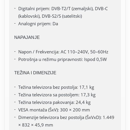
Digitalni prijem: DVB-T2/T (zemaljski), DVB-C
(kablovski), DVB-S2/S (satelitski)
Analogni prijem: Da
NAPAJANJE
Napon / Frekvencija: AC 110–240V, 50–60Hz
Potrošnja u režimu pripravnosti: Ispod 0,5W
TEŽINA I DIMENZIJE
Težina televizora bez postolja: 17,1 kg
Težina televizora sa postoljem: 17,3 kg
Težina televizora pakovanja: 24,4 kg
VESA montaža (ŠxV): 300 × 200 mm
Dimenzije televizora bez postolja (ŠxVxD): 1.449
× 832 × 45,9 mm