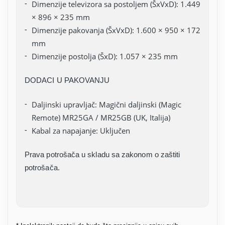
Dimenzije televizora sa postoljem (ŠxVxD): 1.449
× 896 × 235 mm
Dimenzije pakovanja (ŠxVxD): 1.600 × 950 × 172
mm
Dimenzije postolja (ŠxD): 1.057 × 235 mm
DODACI U PAKOVANJU
Daljinski upravljač: Magični daljinski (Magic
Remote) MR25GA / MR25GB (UK, Italija)
Kabal za napajanje: Uključen
Prava potrošača u skladu sa zakonom o zaštiti
potrošača.