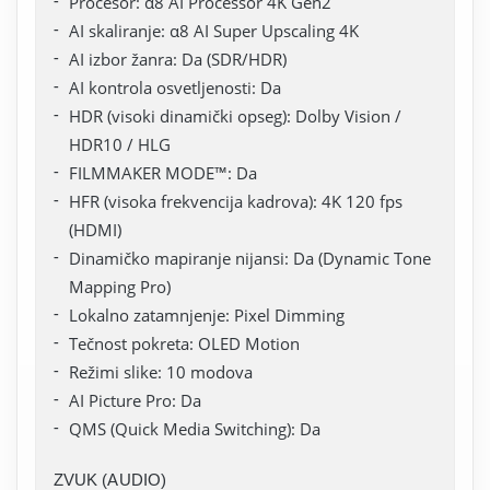
Procesor: α8 AI Processor 4K Gen2
AI skaliranje: α8 AI Super Upscaling 4K
AI izbor žanra: Da (SDR/HDR)
AI kontrola osvetljenosti: Da
HDR (visoki dinamički opseg): Dolby Vision /
HDR10 / HLG
FILMMAKER MODE™: Da
HFR (visoka frekvencija kadrova): 4K 120 fps
(HDMI)
Dinamičko mapiranje nijansi: Da (Dynamic Tone
Mapping Pro)
Lokalno zatamnjenje: Pixel Dimming
Tečnost pokreta: OLED Motion
Režimi slike: 10 modova
AI Picture Pro: Da
QMS (Quick Media Switching): Da
ZVUK (AUDIO)