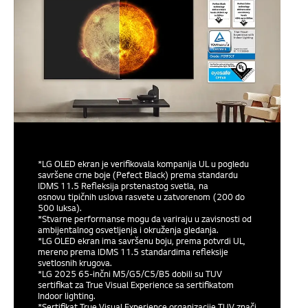
*LG OLED ekran je verifikovala kompanija UL u pogledu
savršene crne boje (Pefect Black) prema standardu
IDMS 11.5 Refleksija prstenastog svetla, na
osnovu tipičnih uslova rasvete u zatvorenom (200 do
500 luksa).
*Stvarne performanse mogu da variraju u zavisnosti od
ambijentalnog osvetljenja i okruženja gledanja.
*LG OLED ekran ima savršenu boju, prema potvrdi UL,
mereno prema IDMS 11.5 standardima refleksije
svetlosnih krugova.
*LG 2025 65-inčni M5/G5/C5/B5 dobili su TUV
sertifikat za True Visual Experience sa sertifikatom
Indoor lighting.
*Sertifikat True Visual Experience organizacije TUV znači