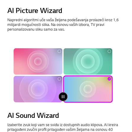
AI Picture Wizard
Napredni algoritmi uče vaša željena podešavanja prolazeći kroz 1,6
milijardi mogućnosti slika. Na osnovu vaših izbora, TV pravi
personalizovanu sliku samo za vas.
AI Sound Wizard
Izaberite zvuk koji vam se sviđa iz dostupnih audio klipova. AI kreira
prilagođeni zvučni profil prilagođen vašim željama na osnovu 40