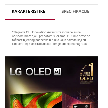
KARAKTERISTIKE
SPECIFIKACIJE
*Nagrade CES Innovation Awards zasnovane su na
opisnom materijalu predatom sudijama. CTA nije proverio
tačnost nijednog podneska niti bilo kojih navoda koji su
izneseni i nije testirao artikal kom je dodeljena nagrada.