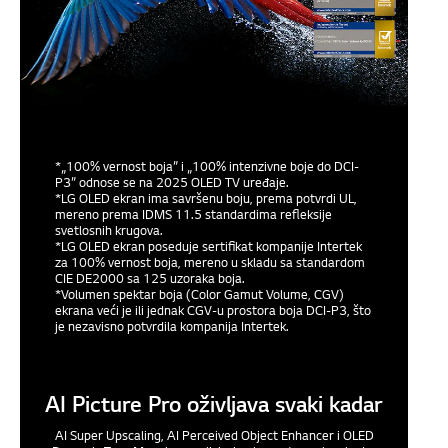
*„100% vernost boja” i „100% intenzivne boje do DCI-
P3” odnose se na 2025 OLED TV uređaje.
*LG OLED ekran ima savršenu boju, prema potvrdi UL,
mereno prema IDMS 11.5 standardima refleksije
svetlosnih krugova.
*LG OLED ekran poseduje sertifikat kompanije Intertek
za 100% vernost boja, mereno u skladu sa standardom
CIE DE2000 sa 125 uzoraka boja.
*Volumen spektar boja (Color Gamut Volume, CGV)
ekrana veći je ili jednak CGV-u prostora boja DCI-P3, što
je nezavisno potvrdila kompanija Intertek.
AI Picture Pro oživljava svaki kadar
AI Super Upscaling, AI Perceived Object Enhancer i OLED