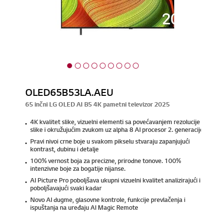
OLED65B53LA.AEU
65 inčni LG OLED AI B5 4K pametni televizor 2025
4K kvalitet slike, vizuelni elementi sa povećavanjem rezolucije
slike i okružujućim zvukom uz alpha 8 AI procesor 2. generacije
Pravi nivoi crne boje u svakom pikselu stvaraju zapanjujući
kontrast, dubinu i detalje
100% vernost boja za precizne, prirodne tonove. 100%
intenzivne boje za bogatije nijanse.
AI Picture Pro poboljšava ukupni vizuelni kvalitet analizirajući i
poboljšavajući svaki kadar
Novo AI dugme, glasovne kontrole, funkcije prevlačenja i
ispuštanja na uređaju AI Magic Remote