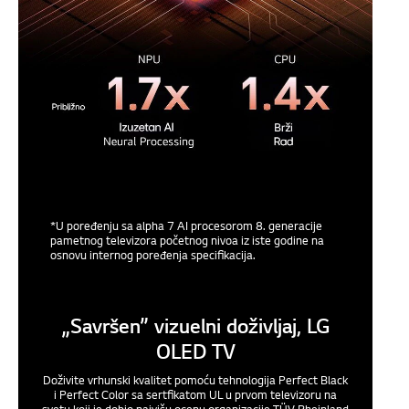
*U poređenju sa alpha 7 AI procesorom 8. generacije
pametnog televizora početnog nivoa iz iste godine na
osnovu internog poređenja specifikacija.
„Savršen” vizuelni doživljaj, LG
OLED TV
Doživite vrhunski kvalitet pomoću tehnologija Perfect Black
i Perfect Color sa sertfikatom UL u prvom televizoru na