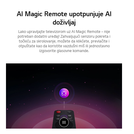
AI Magic Remote upotpunjuje AI
doživljaj
Lako upravljajte televizorom uz AI Magic Remote – nije
potreban dodatni uređaj! Zahvaljujući senzoru pokreta i
točkiću za skrolovanje, možete da klikćete, prevlačite i
otpuštate kao da koristite vazdušni miš ili jednostavno
izgovorite glasovne komande.