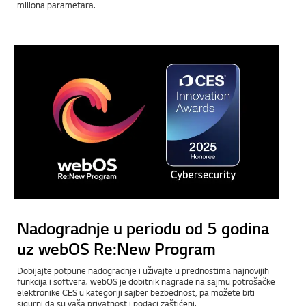
miliona parametara.
Nadogradnje u periodu od 5 godina
uz webOS Re:New Program
Dobijajte potpune nadogradnje i uživajte u prednostima najnovijih
funkcija i softvera. webOS je dobitnik nagrade na sajmu potrošačke
elektronike CES u kategoriji sajber bezbednost, pa možete biti
sigurni da su vaša privatnost i podaci zaštićeni.