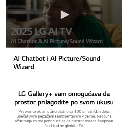
AI Chatbot i AI Picture/Sound
Wizard
LG Gallery+ vam omogućava da
prostor prilagodite po svom ukusu
Pretvorite ekran u živo platno sa 100 umetničkih dela,
upečatljivim pejzažem i ambijentalnim videima. Redovna
ažuriranja zbirke pobrinuće se da prostor ostane živopisan
čak i kad ne gledate TV.