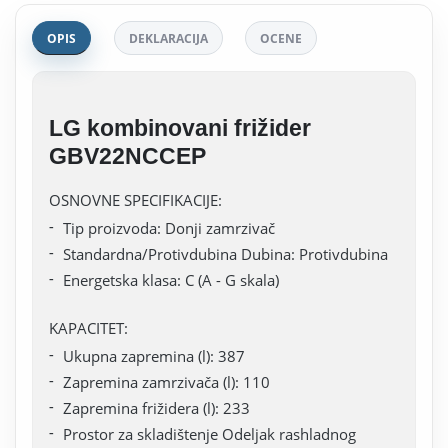
OPIS
DEKLARACIJA
OCENE
LG kombinovani frižider
GBV22NCCEP
OSNOVNE SPECIFIKACIJE:
Tip proizvoda: Donji zamrzivač
Standardna/Protivdubina Dubina: Protivdubina
Energetska klasa: C (A - G skala)
KAPACITET:
Ukupna zapremina (l): 387
Zapremina zamrzivača (l): 110
Zapremina frižidera (l): 233
Prostor za skladištenje Odeljak rashladnog