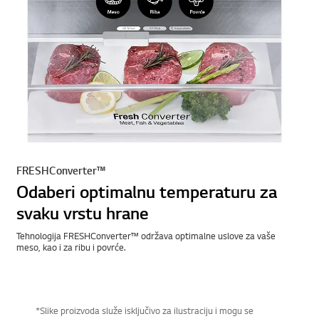
FRESHConverter™
Odaberi optimalnu temperaturu za
svaku vrstu hrane
Tehnologija FRESHConverter™ održava optimalne uslove za vaše
meso, kao i za ribu i povrće.
*Slike proizvoda služe isključivo za ilustraciju i mogu se