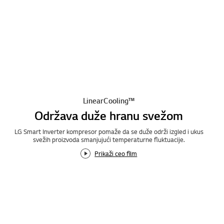
LinearCooling™
Održava duže hranu svežom
LG Smart Inverter kompresor pomaže da se duže održi izgled i ukus
svežih proizvoda smanjujući temperaturne fluktuacije.
Prikaži ceo film