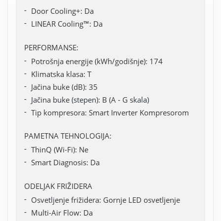
Door Cooling+: Da
LINEAR Cooling™: Da
PERFORMANSE:
Potrošnja energije (kWh/godišnje): 174
Klimatska klasa: T
Jačina buke (dB): 35
Jačina buke (stepen): B (A - G skala)
Tip kompresora: Smart Inverter Kompresorom
PAMETNA TEHNOLOGIJA:
ThinQ (Wi-Fi): Ne
Smart Diagnosis: Da
ODELJAK FRIŽIDERA
Osvetljenje frižidera: Gornje LED osvetljenje
Multi-Air Flow: Da