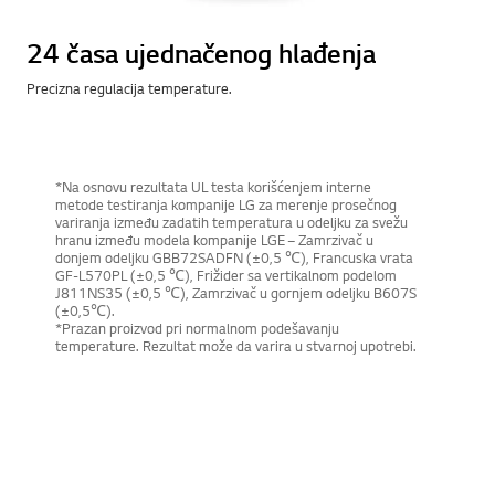
24 časa ujednačenog hlađenja
Precizna regulacija temperature.
*Na osnovu rezultata UL testa korišćenjem interne
metode testiranja kompanije LG za merenje prosečnog
variranja između zadatih temperatura u odeljku za svežu
hranu između modela kompanije LGE – Zamrzivač u
donjem odeljku GBB72SADFN (±0,5 ℃), Francuska vrata
GF-L570PL (±0,5 ℃), Frižider sa vertikalnom podelom
J811NS35 (±0,5 ℃), Zamrzivač u gornjem odeljku B607S
(±0,5℃).
*Prazan proizvod pri normalnom podešavanju
temperature. Rezultat može da varira u stvarnoj upotrebi.