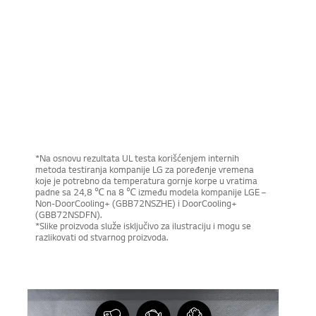
DoorCooling+™
Obezbeđuje Svežinu Ravnomerno i
Brzo
Hrana ostaje sveža, a pića se hlade brže na bilo kojoj polici sa
ravnomernim i bržim protokom vazduha.
*Na osnovu rezultata UL testa korišćenjem internih
metoda testiranja kompanije LG za poređenje vremena
koje je potrebno da temperatura gornje korpe u vratima
padne sa 24,8 ℃ na 8 ℃ između modela kompanije LGE –
Non-DoorCooling+ (GBB72NSZHE) i DoorCooling+
(GBB72NSDFN).
*Slike proizvoda služe isključivo za ilustraciju i mogu se
razlikovati od stvarnog proizvoda.