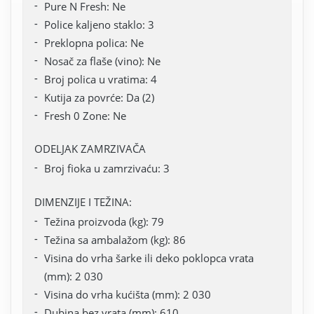
Pure N Fresh: Ne
Police kaljeno staklo: 3
Preklopna polica: Ne
Nosač za flaše (vino): Ne
Broj polica u vratima: 4
Kutija za povrće: Da (2)
Fresh 0 Zone: Ne
ODELJAK ZAMRZIVAČA
Broj fioka u zamrzivaću: 3
DIMENZIJE I TEŽINA:
Težina proizvoda (kg): 79
Težina sa ambalažom (kg): 86
Visina do vrha šarke ili deko poklopca vrata
(mm): 2 030
Visina do vrha kućišta (mm): 2 030
Dubina bez vrata (mm): 610