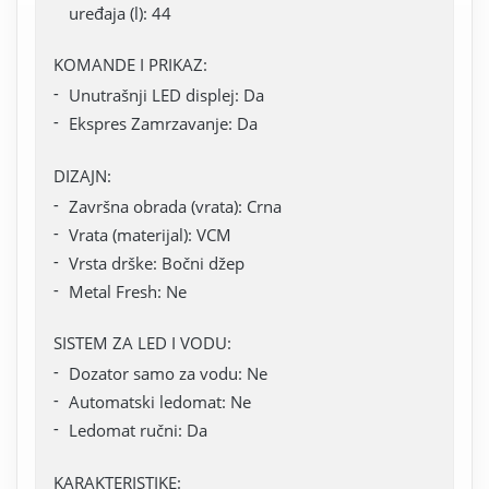
uređaja (l): 44
KOMANDE I PRIKAZ:
Unutrašnji LED displej: Da
Ekspres Zamrzavanje: Da
DIZAJN:
Završna obrada (vrata): Crna
Vrata (materijal): VCM
Vrsta drške: Bočni džep
Metal Fresh: Ne
SISTEM ZA LED I VODU:
Dozator samo za vodu: Ne
Automatski ledomat: Ne
Ledomat ručni: Da
KARAKTERISTIKE: