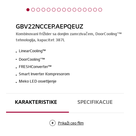
GBV22NCCEP.AEPQEUZ
Kombinovani frižider sa donjim zamrzivačem, DoorCooling⁺™
tehnologija, kapacitet 387L
LinearCooling™
DoorCooling⁺™
FRESHConverter™
Smart Inverter Kompresorom
Meko LED osvetljenje
KARAKTERISTIKE
SPECIFIKACIJE