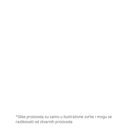
Premijum i kompaktan dizajn
Elegantan i praktičan minimalizam
Novi zamrzivač u donjem odeljku predstavlja oličenje prefinjenosti
funkcija i stila. Poseduje minimalistički dizajn koji maksimalno
povećava eleganciju i praktičnost. Sada uživajte u praktičnosti i
luksuzu u svojoj kuhinji.
*Slike proizvoda su samo u ilustrativne svrhe i mogu se
razlikovati od stvarnih proizvoda