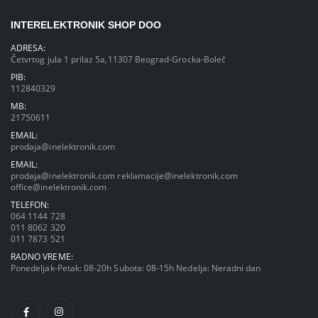
INTERELEKTRONIK SHOP DOO
ADRESA:
Četvrtog jula 1 prilaz 5a,11307 Beograd-Grocka-Boleč
PIB:
112840329
MB:
21750611
EMAIL:
prodaja@inelektronik.com
EMAIL:
prodaja@inelektronik.com
reklamacije@inelektronik.com
office@inelektronik.com
TELEFON:
064 1144 728
011 8062 320
011 7873 521
RADNO VREME:
Ponedeljak-Petak: 08-20h Subota: 08-15h Nedelja: Neradni dan