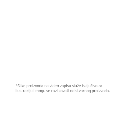
NatureFRESH™
Oduševite svoja čula uz
NatureFRESH™
Uživajte u svežoj hrani i proizvodima. Oduševite svoja čula za
uživanje u hrani.
Prikaži ceo film
*Slike proizvoda na video zapisu služe isključivo za
ilustraciju i mogu se razlikovati od stvarnog proizvoda.