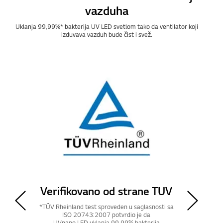
vazduha
Uklanja 99,99%* bakterija UV LED svetlom tako da ventilator koji
izduvava vazduh bude čist i svež.
Verifikovano od strane KTR
*KTR test sproveden u saglasnosti sa ISO
20743:2007 potvrdio je da