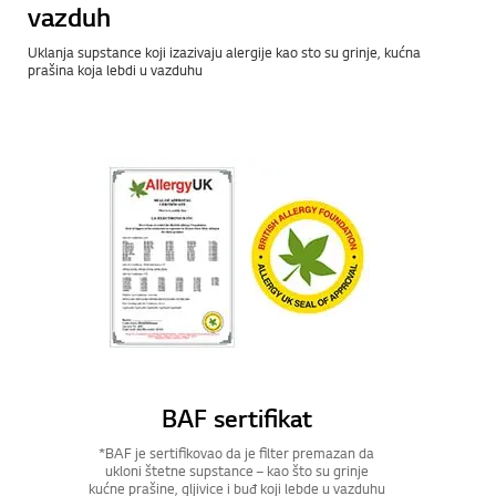
vazduh
Uklanja supstance koji izazivaju alergije kao sto su grinje, kućna
prašina koja lebdi u vazduhu
BAF sertifikat
*BAF je sertifikovao da je filter premazan da
ukloni štetne supstance – kao što su grinje
kućne prašine, gljivice i buđ koji lebde u vazduhu