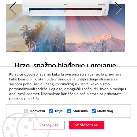
Dual Inverter Compressor™
Efikasan, brži, trajniji, tiši
Zasnovano na tehnologiji DUAL Inverter Compressor™.
Kolačiće upotrebljavamo kako bi ova web stranica radila pravilno i
kako bismo bili u stanju da vršimo dalja unapređenja stranice sa
svrhom poboljšanja Vašeg korisničkog iskustva, kako bismo
personalizovali sadržaj i oglase, omogućili značaj društvenih medija i
analizirali promet. Nastavkom korišćenja naših stranica prihvatate
upotrebu kolačića.
Obavezni
Trajni
Statistika
Marketing
Saznaj više
Slažem se
DODAJTE U KORPU