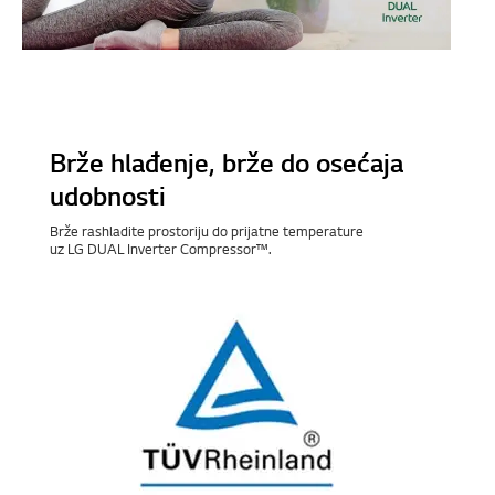
Brže hlađenje, brže do osećaja
udobnosti
Brže rashladite prostoriju do prijatne temperature uz LG DUAL
Inverter Compressor™.