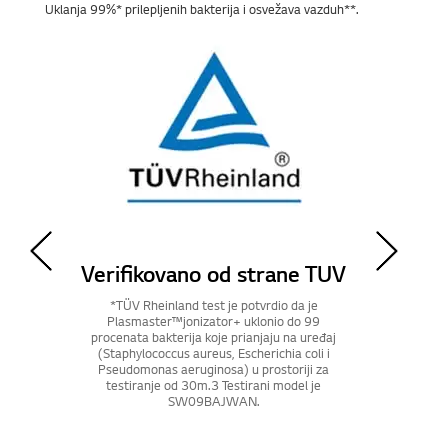
Uklanja 99%* prilepljenih bakterija i osvežava vazduh**.
Verifikovano od strane
Intertek
*Kompanija Intertek je potvrdila da je intenzitet
mirisa duvana (tulen, amonijak, sirćetna
kiselina) smanjen sa 3,6 na manje od 1,5 nakon
60 minuta rada u zoni testiranja od 8m3.
Testirani model je bio R24AWN. Efikasnost u
uklanjanju bakterija može se razlikovati u
stvarnim uslovima.