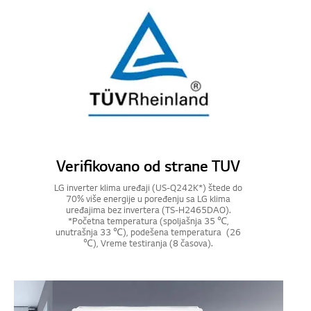
Verifikovano od strane TUV
LG inverter klima uređaji (US-Q242K*) štede do
70% više energije u poređenju sa LG klima
uređajima bez invertera (TS-H2465DAO).
*Početna temperatura (spoljašnja 35 ℃,
unutrašnja 33 ℃), podešena temperatura (26
℃), Vreme testiranja (8 časova).