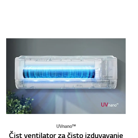
UVnano™
Čist ventilator za čisto izduvavanje