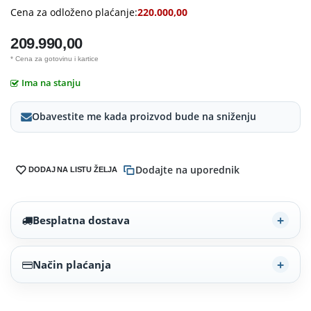
Cena za odloženo plaćanje:
220.000,00
209.990,00
* Cena za gotovinu i kartice
Ima na stanju
Obavestite me kada proizvod bude na sniženju
Dodajte na uporednik
DODAJ NA LISTU ŽELJA
Besplatna dostava
Način plaćanja