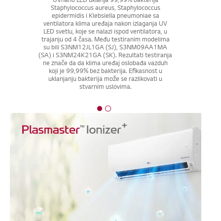
UVnano LED uklanja 99,99% bakterija
Staphylococcus aureus, Staphylococcus
epidermidis i Klebsiella pneumoniae sa
ventilatora klima uređaja nakon izlaganja UV
LED svetlu, koje se nalazi ispod ventilatora, u
trajanju od 4 časa. Među testiranim modelima
su bili S3NM12JL1GA (SJ), S3NM09AA1MA
(SA) i S3NM24K21GA (SK). Rezultati testiranja
ne znače da da klima uređaj oslobađa vazduh
koji je 99,99% bez bakterija. Efikasnost u
uklanjanju bakterija može se razlikovati u
stvarnim uslovima.