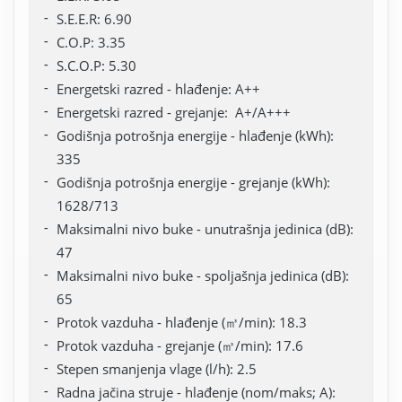
S.E.E.R: 6.90
C.O.P: 3.35
S.C.O.P: 5.30
Energetski razred - hlađenje: A++
Energetski razred - grejanje: A+/A+++
Godišnja potrošnja energije - hlađenje (kWh):
335
Godišnja potrošnja energije - grejanje (kWh):
1628/713
Maksimalni nivo buke - unutrašnja jedinica (dB):
47
Maksimalni nivo buke - spoljašnja jedinica (dB):
65
Protok vazduha - hlađenje (㎥/min): 18.3
Protok vazduha - grejanje (㎥/min): 17.6
Stepen smanjenja vlage (l/h): 2.5
Radna jačina struje - hlađenje (nom/maks; A):