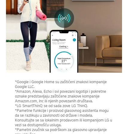
*Google i Google Home su zaštićeni znakovi kompanije
Google LLC.
*Amazon, Alexa, Echo i svi povezani logotipi i pokretne
oznake predstavljaju zaštićene znakove kompanije
Amazon.com, Inc ili njenih povezanih društava.
*LG SmartThinQ se od sada zove LG ThinQ.
*Pametne funkcije i proizvod glasovnog asistenta mogu
da se razlikuju u zavisnosti od države i modela.
Konsultujte se sa lokalnim prodavcem ili kompanijom LG u
vezi sa dostupnošću usluga.
*Pametni zvučnik sa podrškom za glasovno upravljanje