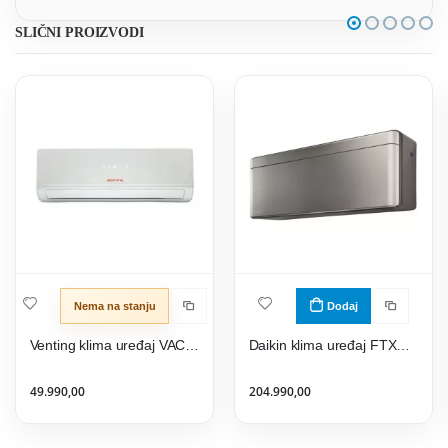
SLIČNI PROIZVODI
Nema na stanju
Dodaj
Venting klima uređaj VAC-18CHSA/XA21
Daikin klima uređaj FTXA25CS/RXA25A9 Stylish Silver
49.990,00
204.990,00