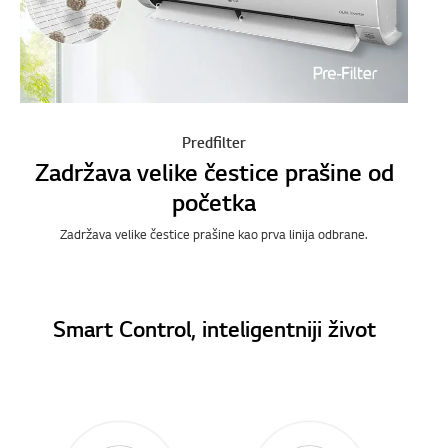
Predfilter
Zadržava velike čestice prašine od
početka
Zadržava velike čestice prašine kao prva linija odbrane.
Smart Control, inteligentniji život