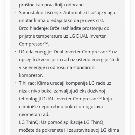
prašine kao prva linija odbrane.
Samostalno čišćenje: Automatski isušuje vlagu
unutar klima uređaja tako da je uvek čist.
Brzo hlađenje: Brže rashladite prostoriju do
prijatne temperature uz LG DUAL Inverter
Compressor™.
Ušteda energije: Dual Inverter Compressor™ uz
opseg frekvencije za rad uz uštedu energije štedi
više energije u odnosu na standardni
kompresor.
Tihi rad: Klima uređaji kompanije LG rade uz
nizak nivo buke, zahvaljujući ekskluzivnoj
tehnologiji DUAL Inverter Compressor™ koja
eliminiše nepotrebnu buku i omogućava
neometan rad.
LG ThinQ: Uz pomoć aplikacije LG ThinQ,
možete da pokrenete ili zaustavite svoj LG klima