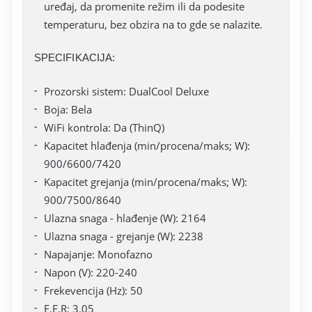
uređaj, da promenite režim ili da podesite
temperaturu, bez obzira na to gde se nalazite.
SPECIFIKACIJA:
Prozorski sistem: DualCool Deluxe
Boja: Bela
WiFi kontrola: Da (ThinQ)
Kapacitet hlađenja (min/procena/maks; W):
900/6600/7420
Kapacitet grejanja (min/procena/maks; W):
900/7500/8640
Ulazna snaga - hlađenje (W): 2164
Ulazna snaga - grejanje (W): 2238
Napajanje: Monofazno
Napon (V): 220-240
Frekevencija (Hz): 50
E.E.R: 3.05