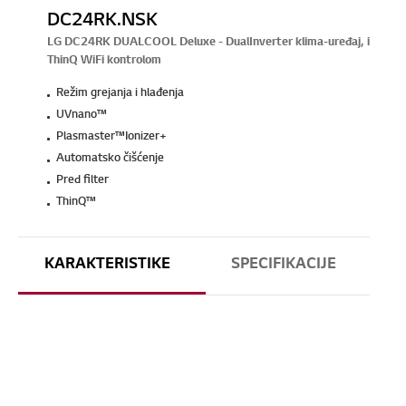
DC24RK.NSK
LG DC24RK DUALCOOL Deluxe - DualInverter klima-uređaj, i
ThinQ WiFi kontrolom
Režim grejanja i hlađenja
UVnano™
Plasmaster™Ionizer+
Automatsko čišćenje
Pred filter
ThinQ™
KARAKTERISTIKE
SPECIFIKACIJE