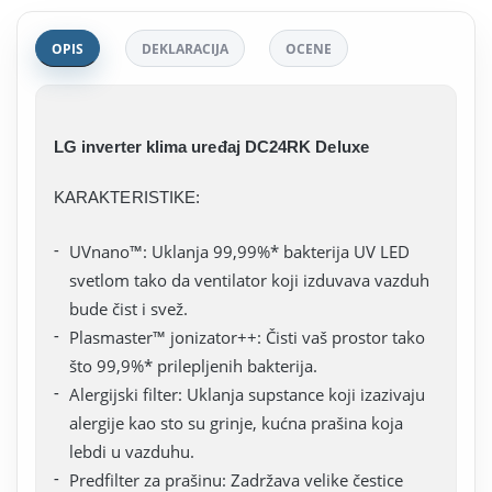
OPIS
DEKLARACIJA
OCENE
LG inverter klima uređaj DC24RK Deluxe
KARAKTERISTIKE:
UVnano™: Uklanja 99,99%* bakterija UV LED
svetlom tako da ventilator koji izduvava vazduh
bude čist i svež.
Plasmaster™ jonizator++: Čisti vaš prostor tako
što 99,9%* prilepljenih bakterija.
Alergijski filter: Uklanja supstance koji izazivaju
alergije kao sto su grinje, kućna prašina koja
lebdi u vazduhu.
Predfilter za prašinu: Zadržava velike čestice