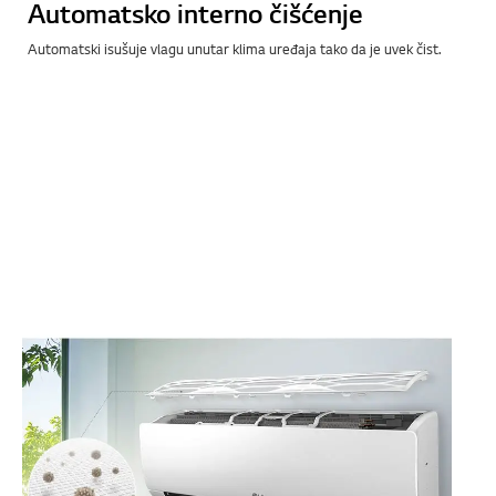
Automatsko interno čišćenje
Automatski isušuje vlagu unutar klima uređaja tako da je uvek čist.