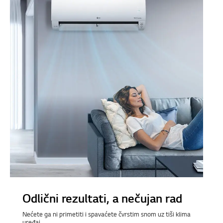
Odlični rezultati, a nečujan rad
Nećete ga ni primetiti i spavaćete čvrstim snom uz tiši klima
uređaj.