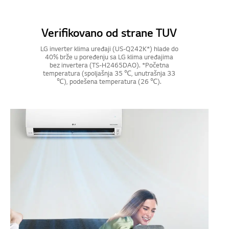
Verifikovano od strane TUV
LG inverter klima uređaji (US-Q242K*) hlade do
40% brže u poređenju sa LG klima uređajima
bez invertera (TS-H2465DAO). *Početna
temperatura (spoljašnja 35 ℃, unutrašnja 33
℃), podešena temperatura (26 ℃).