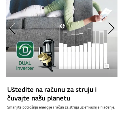
Uštedite na računu za struju i
čuvajte našu planetu
Smanjite potrošnju energije i račun za struju uz efikasnije
hlađenje.
je.