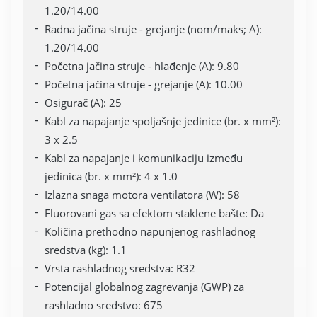
1.20/14.00
Radna jačina struje - grejanje (nom/maks; A):
1.20/14.00
Početna jačina struje - hlađenje (A): 9.80
Početna jačina struje - grejanje (A): 10.00
Osigurač (A): 25
Kabl za napajanje spoljašnje jedinice (br. x mm²):
3 x 2.5
Kabl za napajanje i komunikaciju između
jedinica (br. x mm²): 4 x 1.0
Izlazna snaga motora ventilatora (W): 58
Fluorovani gas sa efektom staklene bašte: Da
Količina prethodno napunjenog rashladnog
sredstva (kg): 1.1
Vrsta rashladnog sredstva: R32
Potencijal globalnog zagrevanja (GWP) za
rashladno sredstvo: 675