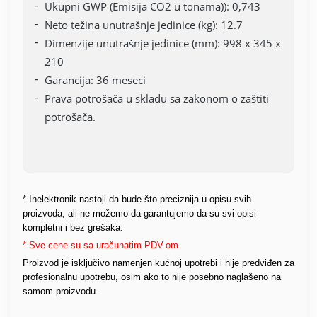
Ukupni GWP (Emisija CO2 u tonama)): 0,743
Neto težina unutrašnje jedinice (kg): 12.7
Dimenzije unutrašnje jedinice (mm): 998 x 345 x
210
Garancija: 36 meseci
Prava potrošača u skladu sa zakonom o zaštiti
potrošača.
* Inelektronik nastoji da bude što preciznija u opisu svih
proizvoda, ali ne možemo da garantujemo da su svi opisi
kompletni i bez grešaka.
* Sve cene su sa uračunatim PDV-om.
Proizvod je isključivo namenjen kućnoj upotrebi i nije predviđen za
profesionalnu upotrebu, osim ako to nije posebno naglašeno na
samom proizvodu.