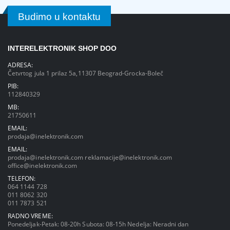
Budimo u kontaktu
INTERELEKTRONIK SHOP DOO
ADRESA:
Četvrtog jula 1 prilaz 5a,11307 Beograd-Grocka-Boleč
PIB:
112840329
MB:
21750611
EMAIL:
prodaja@inelektronik.com
EMAIL:
prodaja@inelektronik.com
reklamacije@inelektronik.com
office@inelektronik.com
TELEFON:
064 1144 728
011 8062 320
011 7873 521
RADNO VREME:
Ponedeljak-Petak: 08-20h Subota: 08-15h Nedelja: Neradni dan