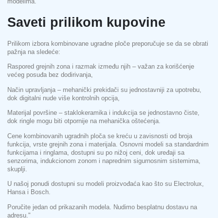
modelima.
Saveti prilikom kupovine
Prilikom izbora kombinovane ugradne ploče preporučuje se da se obrati
pažnja na sledeće:
Raspored grejnih zona i razmak između njih – važan za korišćenje
većeg posuđa bez dodirivanja,
Način upravljanja – mehanički prekidači su jednostavniji za upotrebu,
dok digitalni nude više kontrolnih opcija,
Materijal površine – staklokeramika i indukcija se jednostavno čiste,
dok ringle mogu biti otpornije na mehanička oštećenja.
Cene kombinovanih ugradnih ploča se kreću u zavisnosti od broja
funkcija, vrste grejnih zona i materijala. Osnovni modeli sa standardnim
funkcijama i ringlama, dostupni su po nižoj ceni, dok uređaji sa
senzorima, indukcionom zonom i naprednim sigurnosnim sistemima,
skuplji.
U našoj ponudi dostupni su modeli proizvođaća kao što su Electrolux,
Hansa i Bosch.
Poručite jedan od prikazanih modela. Nudimo besplatnu dostavu na
adresu."