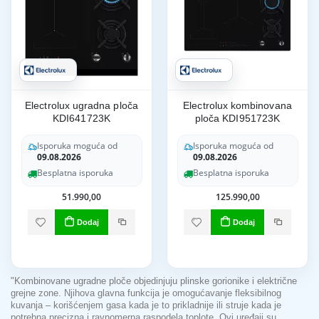
Electrolux ugradna ploča
Electrolux kombinovana
KDI641723K
ploča KDI951723K
Isporuka moguća od
Isporuka moguća od
09.08.2026
09.08.2026
Besplatna isporuka
Besplatna isporuka
51.990,00
125.990,00
Dodaj
Dodaj
"Kombinovane ugradne ploče objedinjuju plinske gorionike i električne
grejne zone. Njihova glavna funkcija je omogućavanje fleksibilnog
kuvanja – korišćenjem gasa kada je to prikladnije ili struje kada je
potrebna precizna i ravnomerna raspodela toplote. Ovi uređaji su