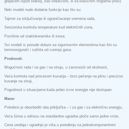
grejačem ispod stakla), kao indukcioni, ili sa klasičnim ringlama (inox)
Neki modeli nude dodatne funkcije kao što su:
Tajmer za isključivanje ili ograničavanje vremena rada,
Senzorska kontrola temperature kod električnih zona,
Površine od staklokeramike ili inoxa.
Svi modeli iz ponude dolaze sa sigurnosnim elementima kao što su
termoosigurači i zaštita od curenja gasa.
Prednosti:
Mogućnost rada i na gas i na struju, u zavisnosti od okolnosti,
Veća kontrola nad procesom kuvanja – brzo pečenje na plinu i precizno
kuvanje na struji,
Pogodnost u situacijama kada jedan izvor energije nije dostupan.
Mane:
Potrebno je obezbediti oba priključka – i za gas i za električnu energiju,
Veća širina u odnosu na standardne ugradne ploče samo jedne vrste,
Cena uređaja i ugradnje je viša u poređenju sa jednokomponentnim