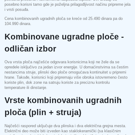
posebno korisni tamo gde je poželjna prilagodljivost načinu pripreme jela
i vrsti posuđa.
Cena kombinovanih ugradnih ploča se kreće od 25.490 dinara pa do
104.990 dinara.
Kombinovane ugradne ploče -
odličan izbor
Ova vrsta ploča najčešće odgovara korisnicima koji ne žele da se
opredele isključivo za jedan izvor energije. U domaćinstvima sa čestim
nestancima struje, plinski deo ploče omogućava kontinuitet u pripremi
hrane. Takođe, korisnici koji pripremaju više obroka istovremeno često
koriste plin, dok zone na satruju koriste za preciznu kontrolu
temperature ili dinstanje.
Vrste kombinovanih ugradnih
ploča (plin + struja)
Najčešći raspored uključuje dva plinska i dva električna grejna mesta.
Električni deo može biti izveden kao staklokeramički (sa klasičnim