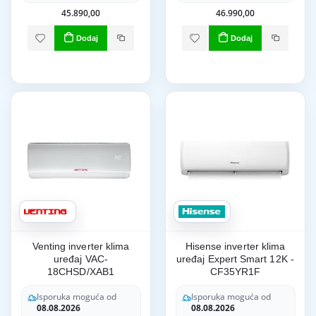
45.890,00
46.990,00
Dodaj
Dodaj
Venting inverter klima
Hisense inverter klima
uređaj VAC-
uređaj Expert Smart 12K -
18CHSD/XAB1
CF35YR1F
Isporuka moguća od
Isporuka moguća od
08.08.2026
08.08.2026