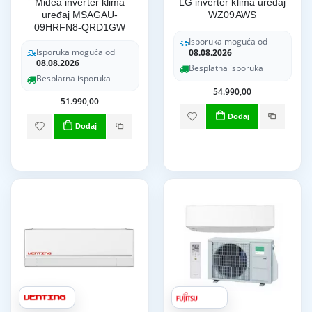
Midea inverter klima
LG inverter klima uređaj
uređaj MSAGAU-
WZ09AWS
09HRFN8-QRD1GW
Isporuka moguća od
Isporuka moguća od
08.08.2026
08.08.2026
Besplatna isporuka
Besplatna isporuka
54.990,00
51.990,00
Dodaj
Dodaj