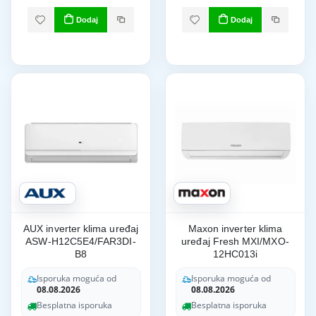
Dodaj
Dodaj
AUX inverter klima uređaj
Maxon inverter klima
ASW-H12C5E4/FAR3DI-
uređaj Fresh MXI/MXO-
B8
12HC013i
Isporuka moguća od
Isporuka moguća od
08.08.2026
08.08.2026
Besplatna isporuka
Besplatna isporuka