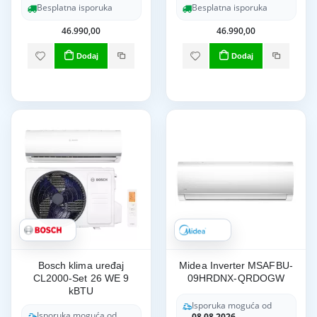
Besplatna isporuka
Besplatna isporuka
46.990,00
46.990,00
Dodaj
Dodaj
Bosch klima uređaj
Midea Inverter MSAFBU-
CL2000-Set 26 WE 9
09HRDNX-QRDOGW
kBTU
Isporuka moguća od
Isporuka moguća od
08.08.2026