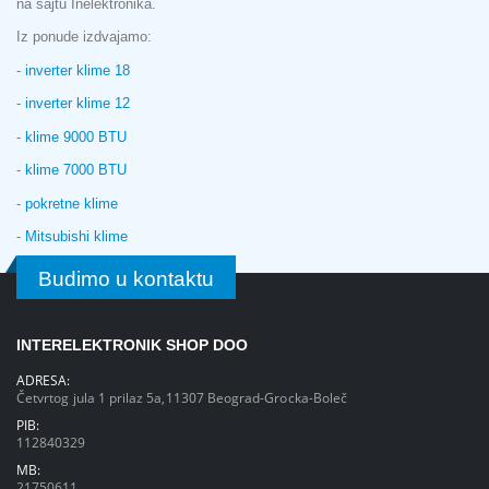
na sajtu Inelektronika.
Iz ponude izdvajamo:
-
inverter klime 18
-
inverter klime 12
-
klime 9000 BTU
-
klime 7000 BTU
-
pokretne klime
-
Mitsubishi klime
Budimo u kontaktu
INTERELEKTRONIK SHOP DOO
ADRESA:
Četvrtog jula 1 prilaz 5a,11307 Beograd-Grocka-Boleč
PIB:
112840329
MB:
21750611