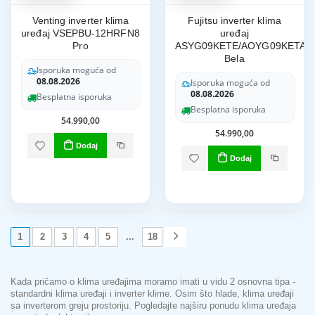
Venting inverter klima
Fujitsu inverter klima
uređaj VSEPBU-12HRFN8
uređaj
Pro
ASYG09KETE/AOYG09KETA
Bela
Isporuka moguća od
08.08.2026
Isporuka moguća od
08.08.2026
Besplatna isporuka
Besplatna isporuka
54.990,00
54.990,00
Dodaj
Dodaj
1
2
3
4
5
...
18
Kada pričamo o klima uređajima moramo imati u vidu 2 osnovna tipa -
standardni klima uređaji i inverter klime. Osim što hlade, klima uređaji
sa inverterom greju prostoriju. Pogledajte najširu ponudu klima uređaja