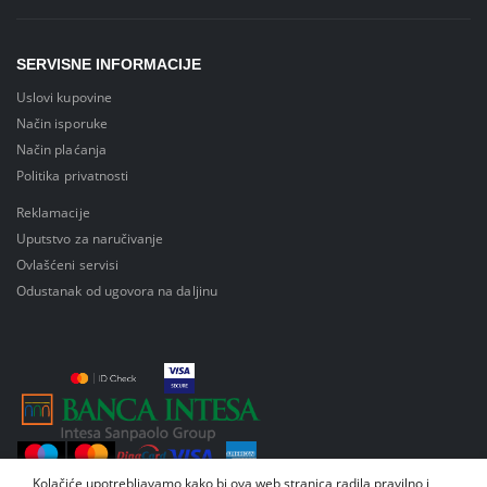
SERVISNE INFORMACIJE
Uslovi kupovine
Način isporuke
Način plaćanja
Politika privatnosti
Reklamacije
Uputstvo za naručivanje
Ovlašćeni servisi
Odustanak od ugovora na daljinu
Kolačiće upotrebljavamo kako bi ova web stranica radila pravilno i