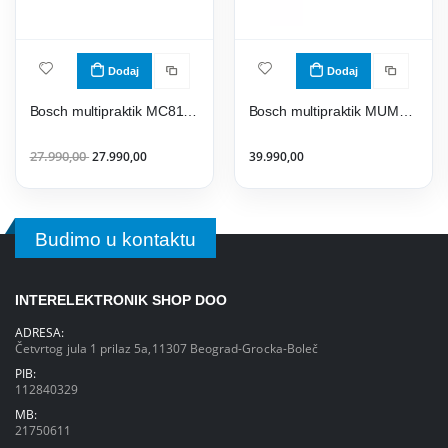
Dodaj
Dodaj
Bosch multipraktik MC812S820
Bosch multipraktik MUMS2EW40
27.990,00
27.990,00
39.990,00
Budimo u kontaktu
INTERELEKTRONIK SHOP DOO
ADRESA:
Četvrtog jula 1 prilaz 5a,11307 Beograd-Grocka-Boleč
PIB:
112840329
MB:
21750611