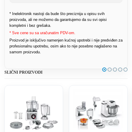
* Inelektronik nastoji da bude što preciznija u opisu svih
proizvoda, ali ne možemo da garantujemo da su svi opisi
kompletni i bez grešaka.
* Sve cene su sa uračunatim PDV-om.
Proizvod je isključivo namenjen kućnoj upotrebi i nije predviđen za
profesionalnu upotrebu, osim ako to nije posebno naglašeno na
samom proizvodu.
SLIČNI PROIZVODI