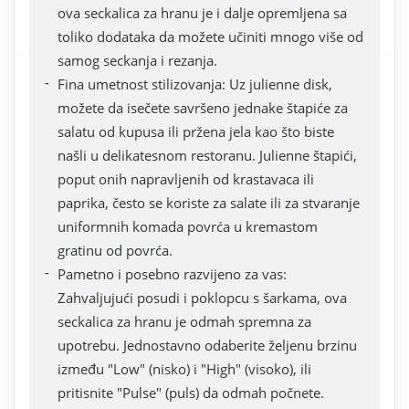
ova seckalica za hranu je i dalje opremljena sa
toliko dodataka da možete učiniti mnogo više od
samog seckanja i rezanja.
Fina umetnost stilizovanja: Uz julienne disk,
možete da isečete savršeno jednake štapiće za
salatu od kupusa ili pržena jela kao što biste
našli u delikatesnom restoranu. Julienne štapići,
poput onih napravljenih od krastavaca ili
paprika, često se koriste za salate ili za stvaranje
uniformnih komada povrća u kremastom
gratinu od povrća.
Pametno i posebno razvijeno za vas:
Zahvaljujući posudi i poklopcu s šarkama, ova
seckalica za hranu je odmah spremna za
upotrebu. Jednostavno odaberite željenu brzinu
između "Low" (nisko) i "High" (visoko), ili
pritisnite "Pulse" (puls) da odmah počnete.