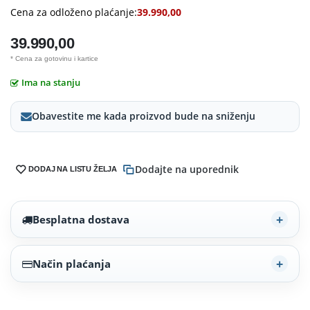
Cena za odloženo plaćanje:
39.990,00
39.990,00
* Cena za gotovinu i kartice
Ima na stanju
Obavestite me kada proizvod bude na sniženju
Dodajte na uporednik
DODAJ NA LISTU ŽELJA
Besplatna dostava
Način plaćanja