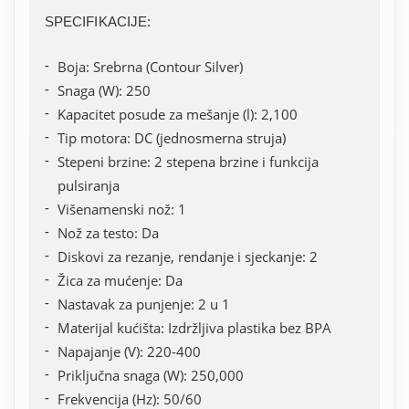
SPECIFIKACIJE:
Boja: Srebrna (Contour Silver)
Snaga (W): 250
Kapacitet posude za mešanje (l): 2,100
Tip motora: DC (jednosmerna struja)
Stepeni brzine: 2 stepena brzine i funkcija
pulsiranja
Višenamenski nož: 1
Nož za testo: Da
Diskovi za rezanje, rendanje i sjeckanje: 2
Žica za mućenje: Da
Nastavak za punjenje: 2 u 1
Materijal kućišta: Izdržljiva plastika bez BPA
Napajanje (V): 220-400
Priključna snaga (W): 250,000
Frekvencija (Hz): 50/60