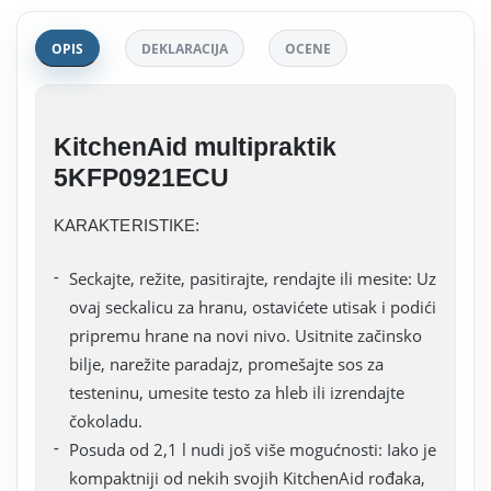
OPIS
DEKLARACIJA
OCENE
KitchenAid multipraktik
5KFP0921ECU
KARAKTERISTIKE:
Seckajte, režite, pasitirajte, rendajte ili mesite: Uz
ovaj seckalicu za hranu, ostavićete utisak i podići
pripremu hrane na novi nivo. Usitnite začinsko
bilje, narežite paradajz, promešajte sos za
testeninu, umesite testo za hleb ili izrendajte
čokoladu.
Posuda od 2,1 l nudi još više mogućnosti: Iako je
kompaktniji od nekih svojih KitchenAid rođaka,