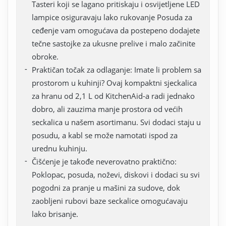
Tasteri koji se lagano pritiskaju i osvijetljene LED
lampice osiguravaju lako rukovanje Posuda za
ceđenje vam omogućava da postepeno dodajete
tečne sastojke za ukusne prelive i malo začinite
obroke.
Praktičan točak za odlaganje: Imate li problem sa
prostorom u kuhinji? Ovaj kompaktni sjeckalica
za hranu od 2,1 L od KitchenAid-a radi jednako
dobro, ali zauzima manje prostora od većih
seckalica u našem asortimanu. Svi dodaci staju u
posudu, a kabl se može namotati ispod za
urednu kuhinju.
Čišćenje je takođe neverovatno praktično:
Poklopac, posuda, noževi, diskovi i dodaci su svi
pogodni za pranje u mašini za sudove, dok
zaobljeni rubovi baze seckalice omogućavaju
lako brisanje.