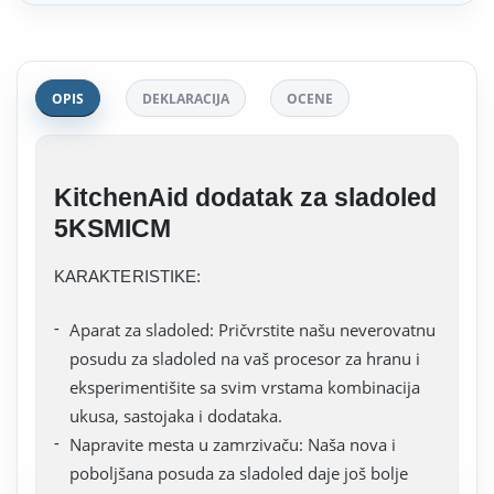
OPIS
DEKLARACIJA
OCENE
KitchenAid dodatak za sladoled
5KSMICM
KARAKTERISTIKE:
Aparat za sladoled: Pričvrstite našu neverovatnu
posudu za sladoled na vaš procesor za hranu i
eksperimentišite sa svim vrstama kombinacija
ukusa, sastojaka i dodataka.
Napravite mesta u zamrzivaču: Naša nova i
poboljšana posuda za sladoled daje još bolje