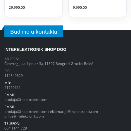
29.990,00
9.990,00
Budimo u kontaktu
INTERELEKTRONIK SHOP DOO
ADRESA:
Četvrtog jula 1 prilaz 5a,11307 Beograd-Grocka-Boleč
PIB:
112840329
MB:
21750611
EMAIL:
prodaja@inelektronik.com
EMAIL:
prodaja@inelektronik.com
reklamacije@inelektronik.com
office@inelektronik.com
TELEFON:
064 1144 728