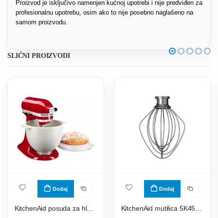
Proizvod je isključivo namenjen kućnoj upotrebi i nije predviđen za
profesionalnu upotrebu, osim ako to nije posebno naglašeno na
samom proizvodu.
SLIČNI PROIZVODI
Dodaj
Dodaj
KitchenAid posuda za hleb 5KSM2CB5GBS
KitchenAid mutilica 5K452WW