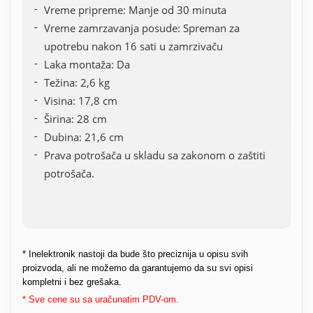
Vreme pripreme: Manje od 30 minuta
Vreme zamrzavanja posude: Spreman za
upotrebu nakon 16 sati u zamrzivaču
Laka montaža: Da
Težina: 2,6 kg
Visina: 17,8 cm
Širina: 28 cm
Dubina: 21,6 cm
Prava potrošača u skladu sa zakonom o zaštiti
potrošača.
* Inelektronik nastoji da bude što preciznija u opisu svih
proizvoda, ali ne možemo da garantujemo da su svi opisi
kompletni i bez grešaka.
* Sve cene su sa uračunatim PDV-om.