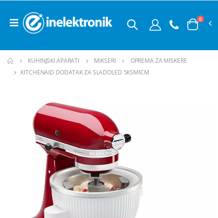
0
KUHINJSKI APARATI
MIKSERI
OPREMA ZA MISKERE
KITCHENAID DODATAK ZA SLADOLED 5KSMICM