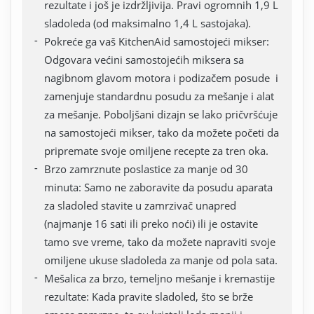
rezultate i još je izdržljivija. Pravi ogromnih 1,9 L
sladoleda (od maksimalno 1,4 L sastojaka).
Pokreće ga vaš KitchenAid samostojeći mikser:
Odgovara većini samostojećih miksera sa
nagibnom glavom motora i podizačem posude i
zamenjuje standardnu posudu za mešanje i alat
za mešanje. Poboljšani dizajn se lako pričvršćuje
na samostojeći mikser, tako da možete početi da
pripremate svoje omiljene recepte za tren oka.
Brzo zamrznute poslastice za manje od 30
minuta: Samo ne zaboravite da posudu aparata
za sladoled stavite u zamrzivač unapred
(najmanje 16 sati ili preko noći) ili je ostavite
tamo sve vreme, tako da možete napraviti svoje
omiljene ukuse sladoleda za manje od pola sata.
Mešalica za brzo, temeljno mešanje i kremastije
rezultate: Kada pravite sladoled, što se brže