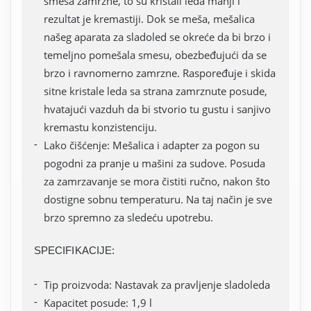
smesa zamrzne, to su kristali leda manji i
rezultat je kremastiji. Dok se meša, mešalica
našeg aparata za sladoled se okreće da bi brzo i
temeljno pomešala smesu, obezbeđujući da se
brzo i ravnomerno zamrzne. Raspoređuje i skida
sitne kristale leda sa strana zamrznute posude,
hvatajući vazduh da bi stvorio tu gustu i sanjivo
kremastu konzistenciju.
Lako čišćenje: Mešalica i adapter za pogon su
pogodni za pranje u mašini za sudove. Posuda
za zamrzavanje se mora čistiti ručno, nakon što
dostigne sobnu temperaturu. Na taj način je sve
brzo spremno za sledeću upotrebu.
SPECIFIKACIJE:
Tip proizvoda: Nastavak za pravljenje sladoleda
Kapacitet posude: 1,9 l