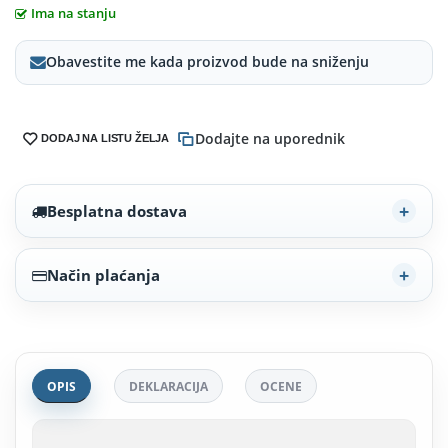
Ima na stanju
Obavestite me kada proizvod bude na sniženju
Dodajte na uporednik
DODAJ NA LISTU ŽELJA
Besplatna dostava
Način plaćanja
OPIS
DEKLARACIJA
OCENE