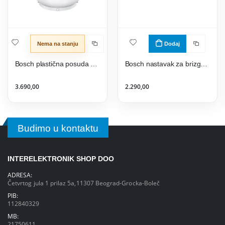
Nema na stanju
Dodaj
Bosch plastična posuda za mešanje MUZ9KR1
Bosch nastavak za brizgano pecivo MUZ9SV1
3.690,00
2.290,00
Budimo u kontaktu
INTERELEKTRONIK SHOP DOO
ADRESA:
Četvrtog jula 1 prilaz 5a,11307 Beograd-Grocka-Boleč
PIB:
112840329
MB:
21750611