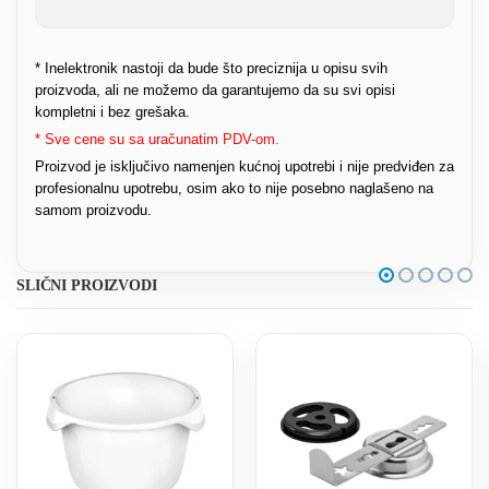
* Inelektronik nastoji da bude što preciznija u opisu svih
proizvoda, ali ne možemo da garantujemo da su svi opisi
kompletni i bez grešaka.
* Sve cene su sa uračunatim PDV-om.
Proizvod je isključivo namenjen kućnoj upotrebi i nije predviđen za
profesionalnu upotrebu, osim ako to nije posebno naglašeno na
samom proizvodu.
SLIČNI PROIZVODI