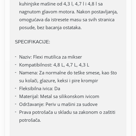
kuhinjske mašine od 4,3 l, 4,7 l i 4,8 l sa
nagnutom glavom motora. Nakon postavljanja,
omogućava da istresete masu sa svih stranica
posude, bez bacanja ostataka.
SPECIFIKACIJE:
Naziv: Flexi mutilica za mikser
Kompatibilnost: 4,8 L, 4,7 L, 4,3 L
Namena: Za normalne do teške smese, kao što
su kolači, glazure, keksi i pire krompir
Fleksibilna ivica: Da
Materijal: Metal sa silikonskom ivicom
Održavanje: Periv u mašini za sudove
Prava potrošača u skladu sa zakonom o zaštiti
potrošača.