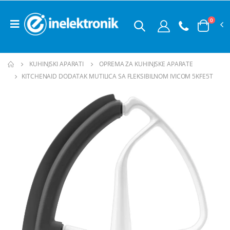
0
KUHINJSKI APARATI
OPREMA ZA KUHINJSKE APARATE
KITCHENAID DODATAK MUTILICA SA FLEKSIBILNOM IVICOM 5KFE5T