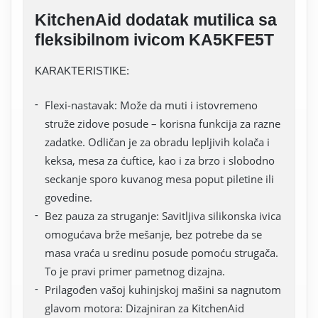
KitchenAid dodatak mutilica sa
fleksibilnom ivicom KA5KFE5T
KARAKTERISTIKE:
Flexi-nastavak: Može da muti i istovremeno
struže zidove posude – korisna funkcija za razne
zadatke. Odličan je za obradu lepljivih kolača i
keksa, mesa za ćuftice, kao i za brzo i slobodno
seckanje sporo kuvanog mesa poput piletine ili
govedine.
Bez pauza za struganje: Savitljiva silikonska ivica
omogućava brže mešanje, bez potrebe da se
masa vraća u sredinu posude pomoću strugača.
To je pravi primer pametnog dizajna.
Prilagođen vašoj kuhinjskoj mašini sa nagnutom
glavom motora: Dizajniran za KitchenAid