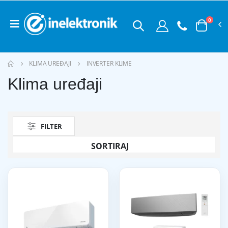
0
KLIMA UREĐAJI
INVERTER KLIME
Klima uređaji
FILTER