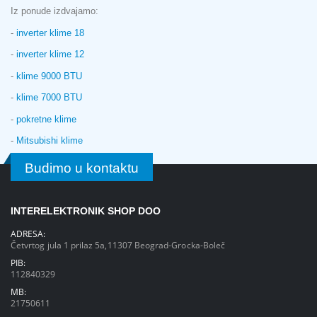
Iz ponude izdvajamo:
-
inverter klime 18
-
inverter klime 12
-
klime 9000 BTU
-
klime 7000 BTU
-
pokretne klime
-
Mitsubishi klime
Budimo u kontaktu
INTERELEKTRONIK SHOP DOO
ADRESA:
Četvrtog jula 1 prilaz 5a,11307 Beograd-Grocka-Boleč
PIB:
112840329
MB:
21750611