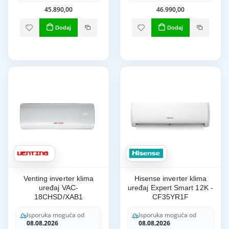
45.890,00
46.990,00
Dodaj
Dodaj
Venting inverter klima
Hisense inverter klima
uređaj VAC-
uređaj Expert Smart 12K -
18CHSD/XAB1
CF35YR1F
Isporuka moguća od
Isporuka moguća od
08.08.2026
08.08.2026