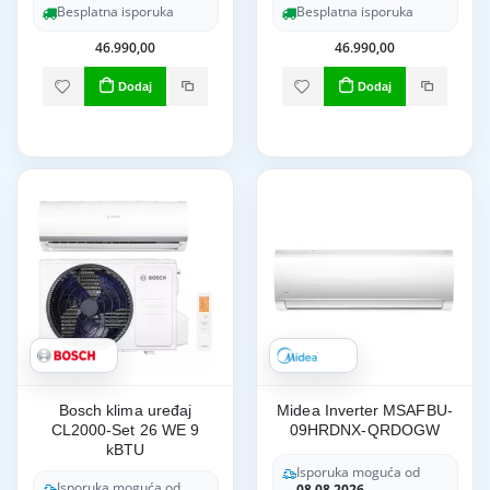
Besplatna isporuka
Besplatna isporuka
46.990,00
46.990,00
Dodaj
Dodaj
Bosch klima uređaj
Midea Inverter MSAFBU-
CL2000-Set 26 WE 9
09HRDNX-QRDOGW
kBTU
Isporuka moguća od
Isporuka moguća od
08.08.2026