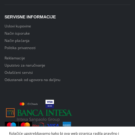
SERVISNE INFORMACIJE
Uslovi kupovine
Način isporuke
Način plaćanja
Politika privatnosti
Reklamacije
Uputstvo za naručivanje
Ovlašćeni servisi
Odustanak od ugovora na daljinu
Kolačiće upotrebljavamo kako bi ova web stranica radila pravilno i