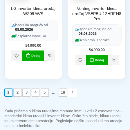
LG inverter klima uređaj
Venting inverter klima
WZ09AWS
uređaj VSEPBU-12HRFN8
Pro
Isporuka moguća od
Isporuka moguća od
08.08.2026
08.08.2026
Besplatna isporuka
Besplatna isporuka
54.990,00
54.990,00
Dodaj
Dodaj
1
2
3
4
5
...
18
Kada pričamo o klima uređajima moramo imati u vidu 2 osnovna tipa -
standardni klima uređaji i inverter klime. Osim što hlade, klima uređaji
sa inverterom greju prostoriju. Pogledajte najširu ponudu klima uređaja
na sajtu Inelektronika.