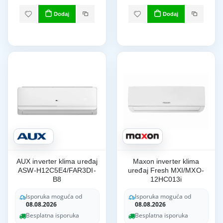
Dodaj
Dodaj
AUX inverter klima uređaj
Maxon inverter klima
ASW-H12C5E4/FAR3DI-
uređaj Fresh MXI/MXO-
B8
12HC013i
Isporuka moguća od
Isporuka moguća od
08.08.2026
08.08.2026
Besplatna isporuka
Besplatna isporuka