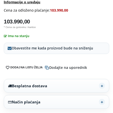
Informacije o uređaju
Cena za odloženo plaćanje:
103.990,00
103.990,00
* Cena za gotovinu i kartice
Ima na stanju
Obavestite me kada proizvod bude na sniženju
Dodajte na uporednik
DODAJ NA LISTU ŽELJA
Besplatna dostava
Način plaćanja