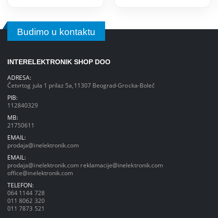
Budimo u kontaktu
INTERELEKTRONIK SHOP DOO
ADRESA:
Četvrtog jula 1 prilaz 5a,11307 Beograd-Grocka-Boleč
PIB:
112840329
MB:
21750611
EMAIL:
prodaja@inelektronik.com
EMAIL:
prodaja@inelektronik.com
reklamacije@inelektronik.com
office@inelektronik.com
TELEFON:
064 1144 728
011 8062 320
011 7873 521