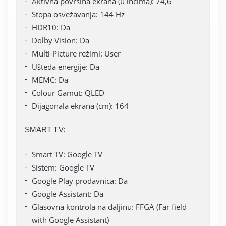
Aktivna površina ekrana (u inčima): 74,6
Stopa osvežavanja: 144 Hz
HDR10: Da
Dolby Vision: Da
Multi-Picture režimi: User
Ušteda energije: Da
MEMC: Da
Colour Gamut: QLED
Dijagonala ekrana (cm): 164
SMART TV:
Smart TV: Google TV
Sistem: Google TV
Google Play prodavnica: Da
Google Assistant: Da
Glasovna kontrola na daljinu: FFGA (Far field
with Google Assistant)