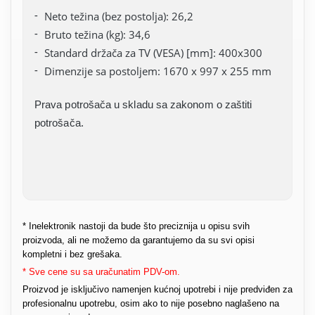
Neto težina (bez postolja): 26,2
Bruto težina (kg): 34,6
Standard držača za TV (VESA) [mm]: 400x300
Dimenzije sa postoljem: 1670 x 997 x 255 mm
Prava potrošača u skladu sa zakonom o zaštiti
potrošača.
* Inelektronik nastoji da bude što preciznija u opisu svih
proizvoda, ali ne možemo da garantujemo da su svi opisi
kompletni i bez grešaka.
* Sve cene su sa uračunatim PDV-om.
Proizvod je isključivo namenjen kućnoj upotrebi i nije predviđen za
profesionalnu upotrebu, osim ako to nije posebno naglašeno na