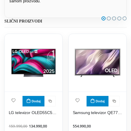
samom proizvodu.
SLIČNI PROIZVODI
Dodaj
Dodaj
LG televizor OLED55C51LA
Samsung televizor QE77S99HATXXH
159.990,00
134.990,00
554.990,00