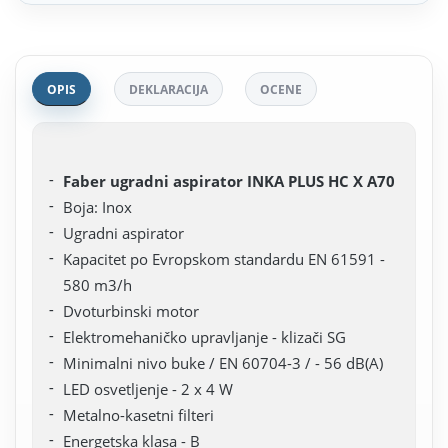
OPIS
DEKLARACIJA
OCENE
Faber ugradni aspirator INKA PLUS HC X A70
Boja: Inox
Ugradni aspirator
Kapacitet po Evropskom standardu EN 61591 -
580 m3/h
Dvoturbinski motor
Elektromehaničko upravljanje - klizači SG
Minimalni nivo buke / EN 60704-3 / - 56 dB(A)
LED osvetljenje - 2 х 4 W
Metalno-kasetni filteri
Energetska klasa - B