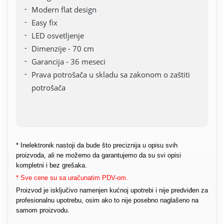
Modern flat design
Easy fix
LED osvetljenje
Dimenzije - 70 cm
Garancija - 36 meseci
Prava potrošača u skladu sa zakonom o zaštiti
potrošača
* Inelektronik nastoji da bude što preciznija u opisu svih
proizvoda, ali ne možemo da garantujemo da su svi opisi
kompletni i bez grešaka.
* Sve cene su sa uračunatim PDV-om.
Proizvod je isključivo namenjen kućnoj upotrebi i nije predviđen za
profesionalnu upotrebu, osim ako to nije posebno naglašeno na
samom proizvodu.