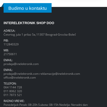
Budimo u kontaktu
INTERELEKTRONIK SHOP DOO
ADRESA:
Četvrtog jula 1 prilaz 5a,11307 Beograd-Grocka-Boleč
PIB:
112840329
MB:
21750611
EMAIL:
prodaja@inelektronik.com
EMAIL:
prodaja@inelektronik.com
reklamacije@inelektronik.com
office@inelektronik.com
TELEFON:
064 1144 728
011 8062 320
011 7873 521
RADNO VREME:
Ponedeljak-Petak: 08-20h Subota: 08-15h Nedelja: Neradni dan