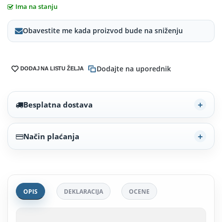
Ima na stanju
Obavestite me kada proizvod bude na sniženju
Dodajte na uporednik
DODAJ NA LISTU ŽELJA
Besplatna dostava
Način plaćanja
OPIS
DEKLARACIJA
OCENE