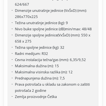
624/667
Dimenzije unutrašnje jedinice (VxŠxD) (mm):
286x770x225
Težina unutrašnje jedinice (kg): 9
Nivo buke spoljne jedinice (dB)min/max: 48/48
Dimenzije spoljne jedinice(VxŠxD) (mm): 550 x
658 x 275
Težina spoljne jedinice (kg): 32
Radni medijum: R32
Cevna instalacija tečna/gas (mm): 6,35/9,52
Maksimalna dužina (m): 15
Maksimalna visinska razlika (m): 12
Prednapunjena dužina (m): 7,5
Prava potrošača u skladu sa zakonom o zaštiti
potrošača 2 godine
Zemlja proizvodnje Češka