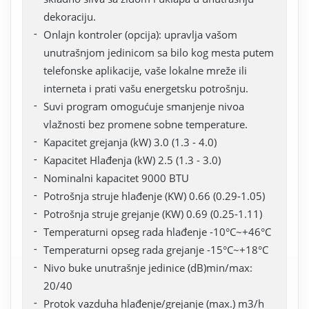
dekoraciju.
Onlajn kontroler (opcija): upravlja vašom
unutrašnjom jedinicom sa bilo kog mesta putem
telefonske aplikacije, vaše lokalne mreže ili
interneta i prati vašu energetsku potrošnju.
Suvi program omogućuje smanjenje nivoa
vlažnosti bez promene sobne temperature.
Kapacitet grejanja (kW) 3.0 (1.3 - 4.0)
Kapacitet Hlađenja (kW) 2.5 (1.3 - 3.0)
Nominalni kapacitet 9000 BTU
Potrošnja struje hlađenje (KW) 0.66 (0.29-1.05)
Potrošnja struje grejanje (KW) 0.69 (0.25-1.11)
Temperaturni opseg rada hlađenje -10°C~+46°C
Temperaturni opseg rada grejanje -15°C~+18°C
Nivo buke unutrašnje jedinice (dB)min/max:
20/40
Protok vazduha hlađenje/grejanje (max.) m3/h