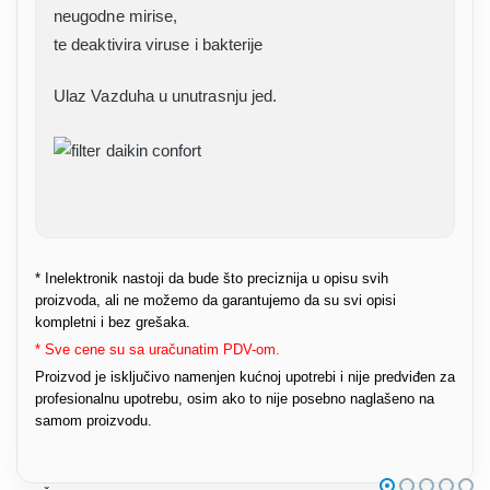
neugodne mirise,
te deaktivira viruse i bakterije
Ulaz Vazduha u unutrasnju jed.
* Inelektronik nastoji da bude što preciznija u opisu svih
proizvoda, ali ne možemo da garantujemo da su svi opisi
kompletni i bez grešaka.
* Sve cene su sa uračunatim PDV-om.
Proizvod je isključivo namenjen kućnoj upotrebi i nije predviđen za
profesionalnu upotrebu, osim ako to nije posebno naglašeno na
samom proizvodu.