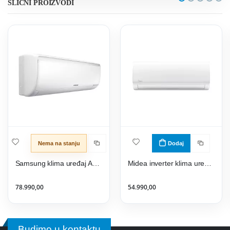
SLIČNI PROIZVODI
Nema na stanju
Dodaj
Samsung klima uređaj AR18RXFPEWQEU
Midea inverter klima uređaj MSAGBU-12HRFN8-QRD1GW
78.990,00
54.990,00
Budimo u kontaktu