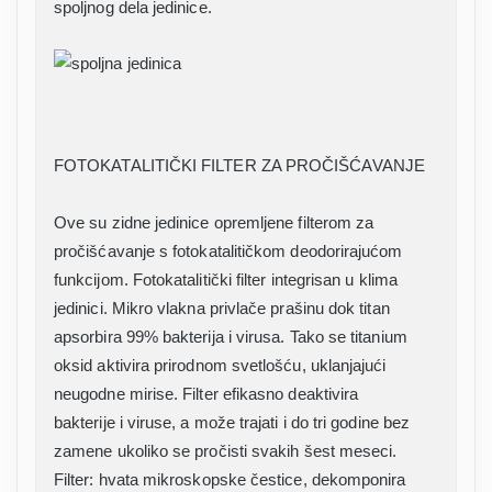
spoljnog dela jedinice.
FOTOKATALITIČKI FILTER ZA PROČIŠĆAVANJE
Ove su zidne jedinice opremljene filterom za
pročišćavanje s fotokatalitičkom deodorirajućom
funkcijom. Fotokatalitički filter integrisan u klima
jedinici. Mikro vlakna privlače prašinu dok titan
apsorbira 99% bakterija i virusa. Tako se titanium
oksid aktivira prirodnom svetlošću, uklanjajući
neugodne mirise. Filter efikasno deaktivira
bakterije i viruse, a može trajati i do tri godine bez
zamene ukoliko se pročisti svakih šest meseci.
Filter: hvata mikroskopske čestice, dekomponira