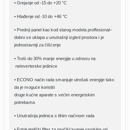
• Grejanje od -15 do +20 °C
• Hlađenje od -10 do +46 °C
• Prednji panel kao kod starog modela proffesional–
dobro se uklapa u unutrašnji izgled prostora i je
jednostavniji za čišćenje
• Troši do 30% manje energije u odnosu na
neinverterske jedinice
• ECONO način rada smanjuje utrošak energije tako
da je moguće koristiti
druge kućne aparate s većim energetskim
potrebama
• Unutrašnja jedinica s tihim načinom rada
• Fotokatalički filter za pročišćavanje vazduha od