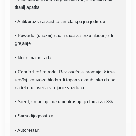
titanij apatita
• Antikorozivna zaštita lamela spoljne jedinice
• Powerful (snažni) način rada za brzo hlađenje ili
grejanje
• Noćni način rada
• Comfort režim rada. Bez osećaja promaje, klima
uređaj izduvava hladan ili topao vazduh tako da se
na telu ne oseća strujanje vazduha.
• Silent, smanjuje buku unutrašnje jedinica za 3%
• Samodijagnostika
• Autorestart