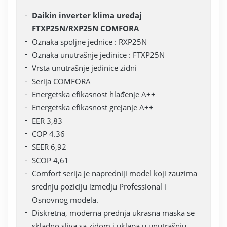
Daikin inverter klima uređaj
FTXP25N/RXP25N COMFORA
Oznaka spoljne jednice : RXP25N
Oznaka unutrašnje jedinice : FTXP25N
Vrsta unutrašnje jedinice zidni
Serija COMFORA
Energetska efikasnost hlađenje A++
Energetska efikasnost grejanje A++
EER 3,83
COP 4.36
SEER 6,92
SCOP 4,61
Comfort serija je napredniji model koji zauzima
srednju poziciju izmedju Professional i
Osnovnog modela.
Diskretna, moderna prednja ukrasna maska se
skladno sliva sa zidom i uklapa u unutrašnju