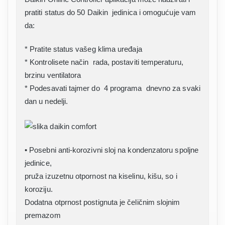
pratiti status do 50 Daikin jedinica i omogućuje vam
da:
* Pratite status vašeg klima uređaja
* Kontrolisete način rada, postaviti temperaturu,
brzinu ventilatora
* Podesavati tajmer do 4 programa dnevno za svaki
dan u nedelji.
• Posebni anti-korozivni sloj na kondenzatoru spoljne
jedinice,
pruža izuzetnu otpornost na kiselinu, kišu, so i
koroziju.
Dodatna otprnost postignuta je čeličnim slojnim
premazom