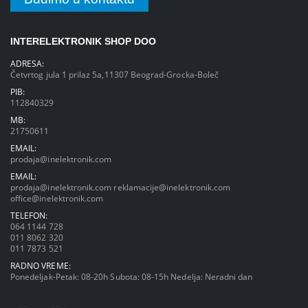
INTERELEKTRONIK SHOP DOO
ADRESA:
Četvrtog jula 1 prilaz 5a,11307 Beograd-Grocka-Boleč
PIB:
112840329
MB:
21750611
EMAIL:
prodaja@inelektronik.com
EMAIL:
prodaja@inelektronik.com
reklamacije@inelektronik.com
office@inelektronik.com
TELEFON:
064 1144 728
011 8062 320
011 7873 521
RADNO VREME:
Ponedeljak-Petak: 08-20h Subota: 08-15h Nedelja: Neradni dan