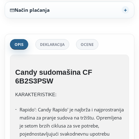
Način plaćanja
OPIS
DEKLARACIJA
OCENE
Candy sudomašina CF
6B2S3PSW
KARAKTERISTIKE:
Rapido': Candy Rapido' je najbrža i najprostranija
mašina za pranje sudova na tržištu. Opremljena
je setom brzih ciklusa za sve potrebe,
pojednostavljujući svakodnevnu upotrebu