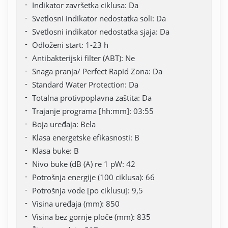
Indikator završetka ciklusa: Da
Svetlosni indikator nedostatka soli: Da
Svetlosni indikator nedostatka sjaja: Da
Odloženi start: 1-23 h
Antibakterijski filter (ABT): Ne
Snaga pranja/ Perfect Rapid Zona: Da
Standard Water Protection: Da
Totalna protivpoplavna zaštita: Da
Trajanje programa [hh:mm]: 03:55
Boja uređaja: Bela
Klasa energetske efikasnosti: B
Klasa buke: B
Nivo buke (dB (A) re 1 pW: 42
Potrošnja energije (100 ciklusa): 66
Potrošnja vode [po ciklusu]: 9,5
Visina uređaja (mm): 850
Visina bez gornje ploče (mm): 835