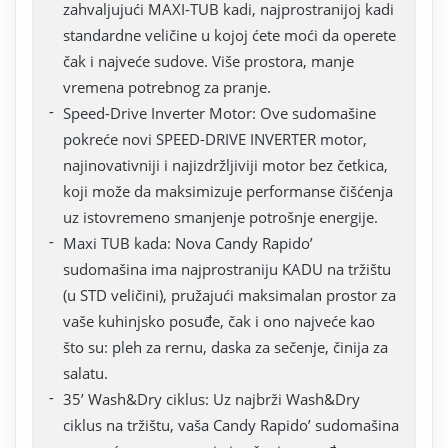
zahvaljujući MAXI-TUB kadi, najprostranijoj kadi
standardne veličine u kojoj ćete moći da operete
čak i najveće sudove. Više prostora, manje
vremena potrebnog za pranje.
Speed-Drive Inverter Motor: Ove sudomašine
pokreće novi SPEED-DRIVE INVERTER motor,
najinovativniji i najizdržljiviji motor bez četkica,
koji može da maksimizuje performanse čišćenja
uz istovremeno smanjenje potrošnje energije.
Maxi TUB kada: Nova Candy Rapido’
sudomašina ima najprostraniju KADU na tržištu
(u STD veličini), pružajući maksimalan prostor za
vaše kuhinjsko posuđe, čak i ono najveće kao
što su: pleh za rernu, daska za sečenje, činija za
salatu.
35’ Wash&Dry ciklus: Uz najbrži Wash&Dry
ciklus na tržištu, vaša Candy Rapido’ sudomašina