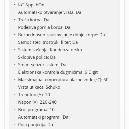
IoT App: hOn
Automatsko otvaranje vrata: Da
Treća korpa: Da
Podesiva gornja korpa: Da
Bezbednosno zaustavljanje donje korpe: Da
Samočisteći trostruki filter: Da
Sistem sušenja: Kondenzatorsko
Sklopive police: Da
Smart senzor sistem: Da
Elektronska kontrola dugmićima: 6 Digit
Maksimalna temperatura ulazne vode (°C): 60
Vrsta utikača: Schuko
Trenutno (A): 10
Napon (V): 220-240
Broj programa: 10
Automatski programi: Da
Pola punjenja: Da