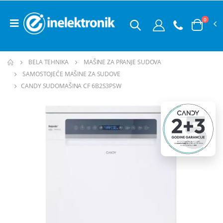
0
BELA TEHNIKA
MAŠINE ZA PRANJE SUDOVA
SAMOSTOJEĆE MAŠINE ZA SUDOVE
CANDY SUDOMAŠINA CF 6B2S3PSW