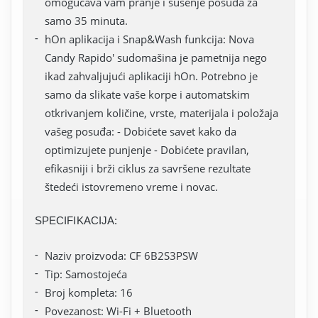
omogućava vam pranje i sušenje posuđa za
samo 35 minuta.
hOn aplikacija i Snap&Wash funkcija: Nova
Candy Rapido' sudomašina je pametnija nego
ikad zahvaljujući aplikaciji hOn. Potrebno je
samo da slikate vaše korpe i automatskim
otkrivanjem količine, vrste, materijala i položaja
vašeg posuđa: - Dobićete savet kako da
optimizujete punjenje - Dobićete pravilan,
efikasniji i brži ciklus za savršene rezultate
štedeći istovremeno vreme i novac.
SPECIFIKACIJA:
Naziv proizvoda: CF 6B2S3PSW
Tip: Samostojeća
Broj kompleta: 16
Povezanost: Wi-Fi + Bluetooth