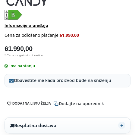
Informacije o uređaju
Cena za odloženo plaćanje:
61.990,00
61.990,00
* Cena za gotovinu i kartice
Ima na stanju
Obavestite me kada proizvod bude na sniženju
Dodajte na uporednik
DODAJ NA LISTU ŽELJA
Besplatna dostava