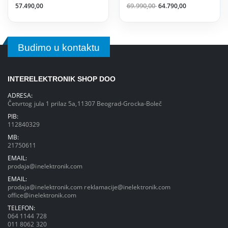
57.490,00
69.990,00
64.790,00
Budimo u kontaktu
INTERELEKTRONIK SHOP DOO
ADRESA:
Četvrtog jula 1 prilaz 5a,11307 Beograd-Grocka-Boleč
PIB:
112840329
MB:
21750611
EMAIL:
prodaja@inelektronik.com
EMAIL:
prodaja@inelektronik.com
reklamacije@inelektronik.com
office@inelektronik.com
TELEFON:
064 1144 728
011 8062 320