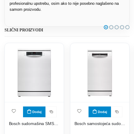
profesionalnu upotrebu, osim ako to nije posebno naglašeno na
samom proizvodu.
SLIČNI PROIZVODI
Dodaj
Dodaj
Bosch sudomašina SMS46KW02E
Bosch samostojeća sudomašina SPS4EMW17E