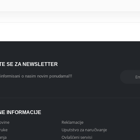
ITE SE ZA NEWSLETTER
i informisani o nasim novim ponudama!!!
NE INFORMACIJE
ovine
Reklamacije
ruke
Uputstvo za naručivanje
anja
Ovlašćeni servisi