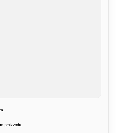
ka.
om proizvodu.