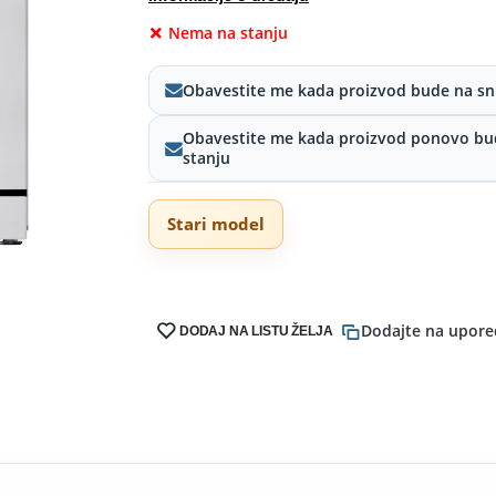
Nema na stanju
Obavestite me kada proizvod bude na sn
Obavestite me kada proizvod ponovo bu
stanju
Stari model
Dodajte na upore
DODAJ NA LISTU ŽELJA