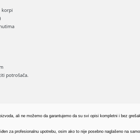
j korpi
)
inutima
cm
ti potrošača.
proizvoda, ali ne možemo da garantujemo da su svi opisi kompletni i bez greša
edviđen za profesionalnu upotrebu, osim ako to nije posebno naglašeno na sam