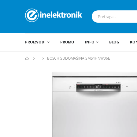
PROIZVODI
PROMO
INFO
BLOG
KO
BOSCH SUDOMAŠINA SMS4HNW06E