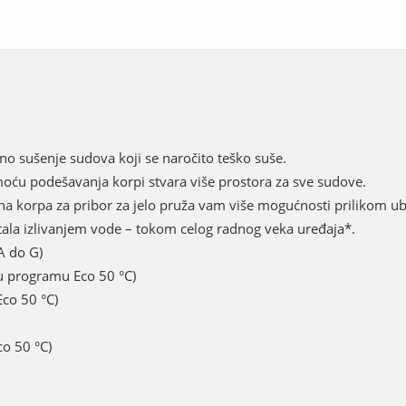
jno sušenje sudova koji se naročito teško suše.
moću podešavanja korpi stvara više prostora za sve sudove.
a korpa za pribor za jelo pruža vam više mogućnosti prilikom u
tala izlivanjem vode – tokom celog radnog veka uređaja*.
 A do G)
 u programu Eco 50 °C)
Eco 50 °C)
co 50 °C)