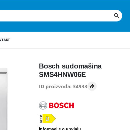
NTAKT
Bosch sudomašina
SMS4HNW06E
ID proizvoda: 34933
Informacije o uređaju