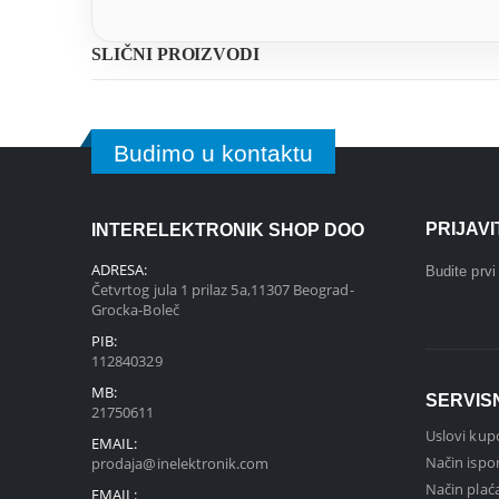
SLIČNI PROIZVODI
Budimo u kontaktu
PRIJAV
INTERELEKTRONIK SHOP DOO
ADRESA:
Budite prv
Četvrtog jula 1 prilaz 5a,11307 Beograd-
Grocka-Boleč
PIB:
112840329
MB:
SERVIS
21750611
Uslovi kup
EMAIL:
Način ispo
prodaja@inelektronik.com
Način plać
EMAIL: