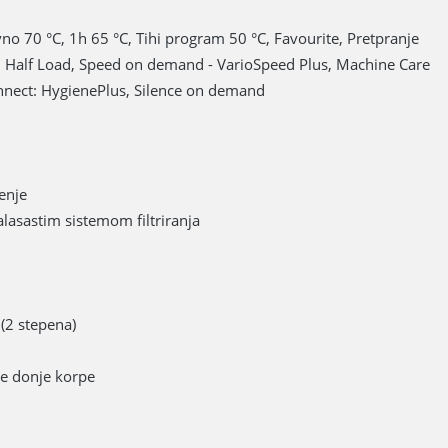
vno 70 °C, 1h 65 °C, Tihi program 50 °C, Favourite, Pretpranje
, Half Load, Speed on demand - VarioSpeed Plus, Machine Care
nnect: HygienePlus, Silence on demand
enje
alasastim sistemom filtriranja
 (2 stepena)
je donje korpe