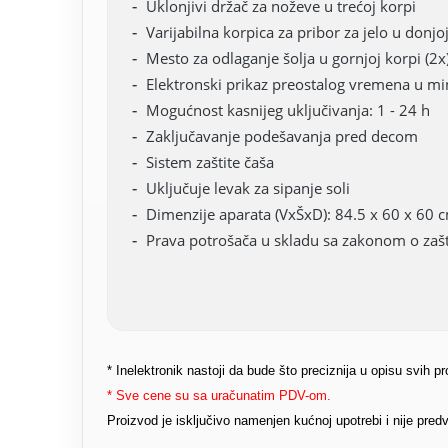
Uklonjivi držač za noževe u trećoj korpi
Varijabilna korpica za pribor za jelo u donjo
Mesto za odlaganje šolja u gornjoj korpi (2x
Elektronski prikaz preostalog vremena u m
Mogućnost kasnijeg uključivanja: 1 - 24 h
Zaključavanje podešavanja pred decom
Sistem zaštite čaša
Uključuje levak za sipanje soli
Dimenzije aparata (VxŠxD): 84.5 x 60 x 60 
Prava potrošača u skladu sa zakonom o zašti
* Inelektronik nastoji da bude što preciznija u opisu svih 
* Sve cene su sa uračunatim PDV-om.
Proizvod je isključivo namenjen kućnoj upotrebi i nije pr