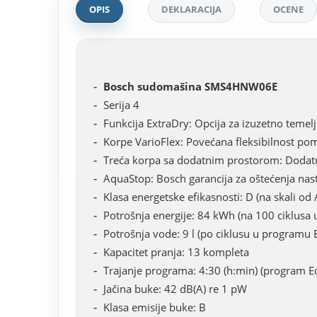
OPIS
DEKLARACIJA
OCENE
Bosch sudomašina SMS4HNW06E
Serija 4
Funkcija ExtraDry: Opcija za izuzetno temel
Korpe VarioFlex: Povećana fleksibilnost po
Treća korpa sa dodatnim prostorom: Dodatn
AquaStop: Bosch garancija za oštećenja nas
Klasa energetske efikasnosti: D (na skali od
Potrošnja energije: 84 kWh (na 100 ciklusa
Potrošnja vode: 9 l (po ciklusu u programu 
Kapacitet pranja: 13 kompleta
Trajanje programa: 4:30 (h:min) (program E
Jačina buke: 42 dB(A) re 1 pW
Klasa emisije buke: B