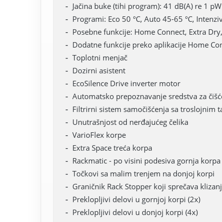
Jačina buke (tihi program): 41 dB(A) re 1 pW
Programi: Eco 50 °C, Auto 45-65 °C, Intenzi
Posebne funkcije: Home Connect, Extra Dry
Dodatne funkcije preko aplikacije Home Co
Toplotni menjač
Dozirni asistent
EcoSilence Drive inverter motor
Automatsko prepoznavanje sredstva za čišć
Filtrirni sistem samočišćenja sa troslojnim t
Unutrašnjost od nerđajućeg čelika
VarioFlex korpe
Extra Space treća korpa
Rackmatic - po visini podesiva gornja korpa
Točkovi sa malim trenjem na donjoj korpi
Graničnik Rack Stopper koji sprečava klizan
Preklopljivi delovi u gornjoj korpi (2x)
Preklopljivi delovi u donjoj korpi (4x)