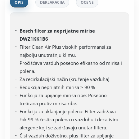
OPIS
DEKLARACIJA
OCENE
Bosch filter za neprijatne mirise
DWZ1KK1B6
Filter Clean Air Plus visokih performansi za
najbolju unutrašnju klimu.
Pročišćava vazduh posebno efikasno od mirisa i
polena.
Za recirkulacijski način (kruženje vazduha)
Redukcija neprijatnih mirisa > 90 %
Funkcija za upijanje mirisa ribe: Posebno
tretirana protiv mirisa ribe.
Funkcija za uklanjanje polena: Filter zadržava
čak 99 % čestica polena u vazduhu i dekativira
alergene koji se zadržavaju unutar filtera.
Čist vazduh doživotno, plus filter za upijanje