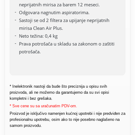
neprijatnih mirisa za barem 12 meseci.
Odgovara nagnutim aspiratorima.
Sastoji se od 2 filtera za upijanje neprijatnih
mirisa Clean Air Plus.
Neto težina: 0,4 kg
Prava potrošača u skladu sa zakonom o zaštiti
potrošača.
* Inelektronik nastoji da bude što preciznija u opisu svih
proizvoda, ali ne možemo da garantujemo da su svi opisi
kompletni i bez grešaka.
* Sve cene su sa uračunatim PDV-om.
Proizvod je isključivo namenjen kućnoj upotrebi i nije predviđen za
profesionalnu upotrebu, osim ako to nije posebno naglašeno na
samom proizvodu.