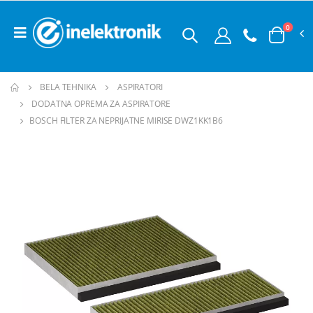
0
BELA TEHNIKA
ASPIRATORI
DODATNA OPREMA ZA ASPIRATORE
BOSCH FILTER ZA NEPRIJATNE MIRISE DWZ1KK1B6