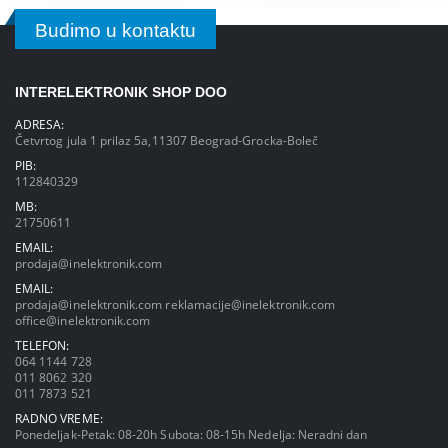
Budimo u kontaktu
INTERELEKTRONIK SHOP DOO
ADRESA:
Četvrtog jula 1 prilaz 5a,11307 Beograd-Grocka-Boleč
PIB:
112840329
MB:
21750611
EMAIL:
prodaja@inelektronik.com
EMAIL:
prodaja@inelektronik.com
reklamacije@inelektronik.com
office@inelektronik.com
TELEFON:
064 1144 728
011 8062 320
011 7873 521
RADNO VREME:
Ponedeljak-Petak: 08-20h Subota: 08-15h Nedelja: Neradni dan