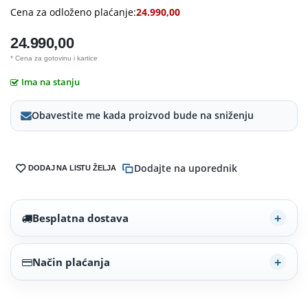
Cena za odloženo plaćanje:
24.990,00
24.990,00
* Cena za gotovinu i kartice
Ima na stanju
Obavestite me kada proizvod bude na sniženju
Dodajte na uporednik
DODAJ NA LISTU ŽELJA
Besplatna dostava
Način plaćanja