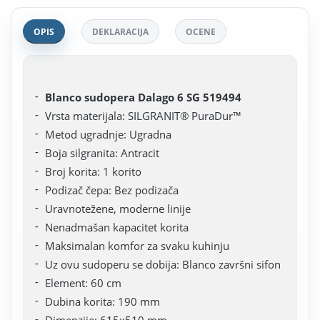
OPIS
DEKLARACIJA
OCENE
Blanco sudopera Dalago 6 SG 519494
Vrsta materijala: SILGRANIT® PuraDur™
Metod ugradnje: Ugradna
Boja silgranita: Antracit
Broj korita: 1 korito
Podizač čepa: Bez podizača
Uravnotežene, moderne linije
Nenadmašan kapacitet korita
Maksimalan komfor za svaku kuhinju
Uz ovu sudoperu se dobija: Blanco završni sifon
Element: 60 cm
Dubina korita: 190 mm
Dimenzije: 615x510 mm