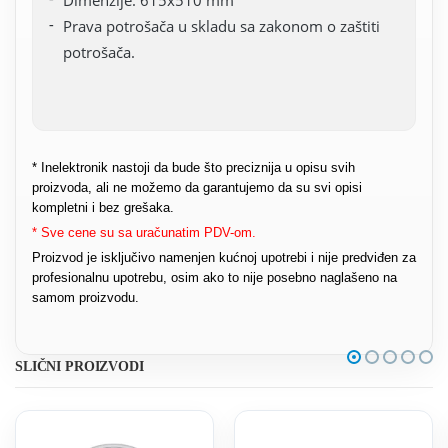
Prava potrošača u skladu sa zakonom o zaštiti
potrošača.
* Inelektronik nastoji da bude što preciznija u opisu svih
proizvoda, ali ne možemo da garantujemo da su svi opisi
kompletni i bez grešaka.
* Sve cene su sa uračunatim PDV-om.
Proizvod je isključivo namenjen kućnoj upotrebi i nije predviđen za
profesionalnu upotrebu, osim ako to nije posebno naglašeno na
samom proizvodu.
SLIČNI PROIZVODI