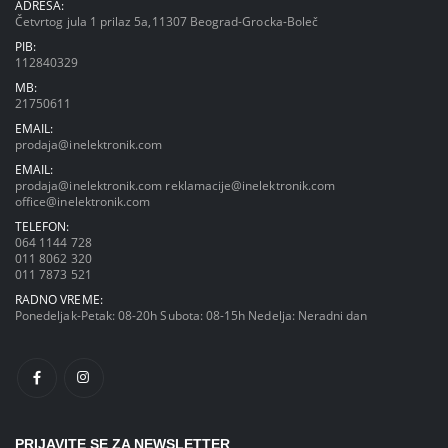
ADRESA:
Četvrtog jula 1 prilaz 5a,11307 Beograd-Grocka-Boleč
PIB:
112840329
MB:
21750611
EMAIL:
prodaja@inelektronik.com
EMAIL:
prodaja@inelektronik.com
reklamacije@inelektronik.com
office@inelektronik.com
TELEFON:
064 1144 728
011 8062 320
011 7873 521
RADNO VREME:
Ponedeljak-Petak: 08-20h Subota: 08-15h Nedelja: Neradni dan
PRIJAVITE SE ZA NEWSLETTER